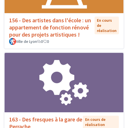
156 - Des artistes dans l'école : un
En cours
de
appartement de fonction rénové
réalisation
pour des projets artistiques !
Ville de Lyon
0
0
163 - Des fresques à la gare de
En cours de
réalisation
Perrache