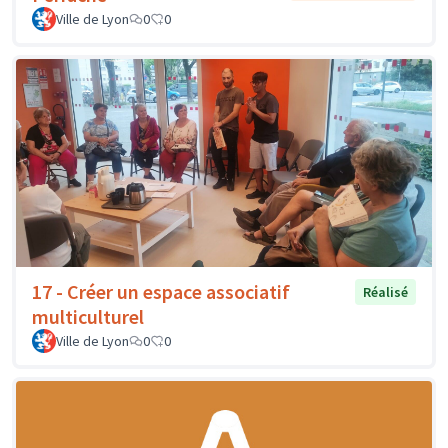
Ville de Lyon
0
0
17 - Créer un espace associatif
Réalisé
multiculturel
Ville de Lyon
0
0