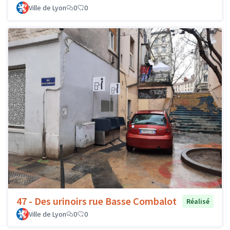
Ville de Lyon
0
0
47 - Des urinoirs rue Basse Combalot
Réalisé
Ville de Lyon
0
0