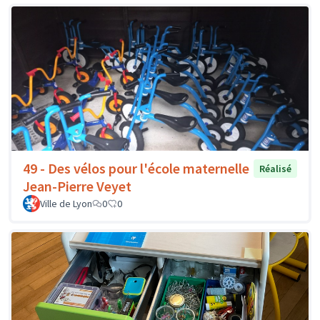
49 - Des vélos pour l'école maternelle
Réalisé
Jean-Pierre Veyet
Ville de Lyon
0
0