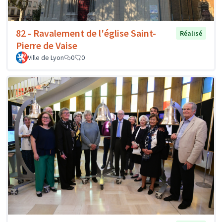
82 - Ravalement de l'église Saint-
Réalisé
Pierre de Vaise
Ville de Lyon
0
0