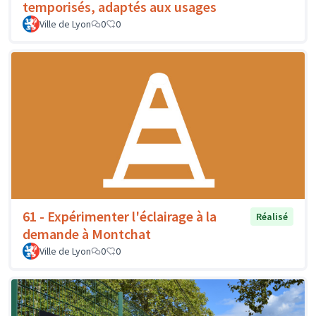
temporisés, adaptés aux usages
Ville de Lyon
0
0
61 - Expérimenter l'éclairage à la
Réalisé
demande à Montchat
Ville de Lyon
0
0