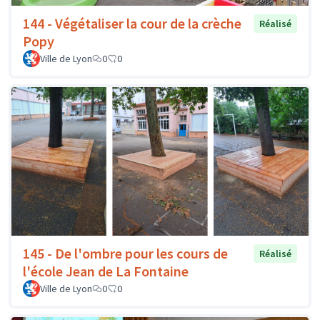
144 - Végétaliser la cour de la crèche
Réalisé
Popy
Ville de Lyon
0
0
145 - De l'ombre pour les cours de
Réalisé
l'école Jean de La Fontaine
Ville de Lyon
0
0