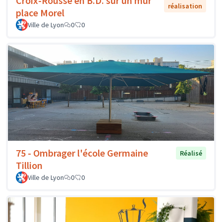
Croix-Rousse en B.D. sur un mur
réalisation
place Morel
Ville de Lyon
0
0
75 - Ombrager l'école Germaine
Réalisé
Tillion
Ville de Lyon
0
0