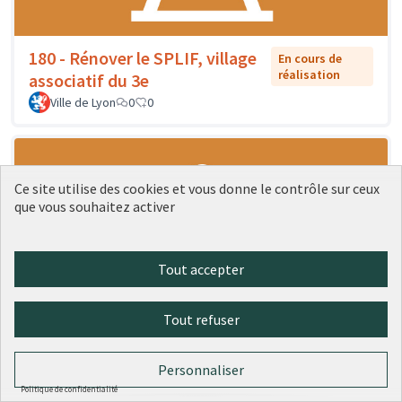
180 - Rénover le SPLIF, village
En cours de
réalisation
associatif du 3e
Ville de Lyon
0
0
Ce site utilise des cookies et vous donne le contrôle sur ceux
que vous souhaitez activer
Tout accepter
Tout refuser
181 - Rénovation du pavillon sud
En cours de
réalisation
de la place des Pavillons
Personnaliser
Ville de Lyon
0
0
Politique de confidentialité