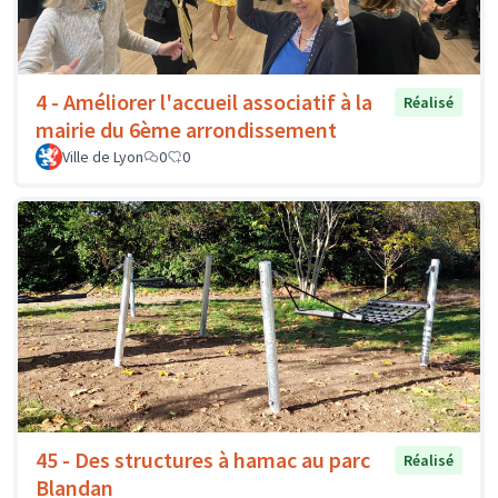
4 - Améliorer l'accueil associatif à la
Réalisé
mairie du 6ème arrondissement
Ville de Lyon
0
0
45 - Des structures à hamac au parc
Réalisé
Blandan