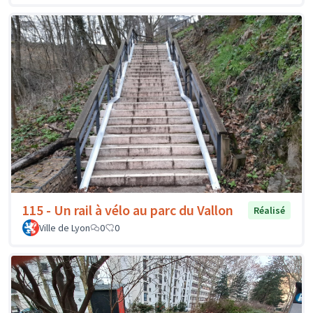
115 - Un rail à vélo au parc du Vallon
Réalisé
Ville de Lyon
0
0