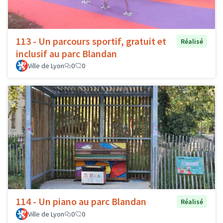
113 - Un parcours sportif, gratuit et
Réalisé
inclusif au parc Blandan
Ville de Lyon
0
0
114 - Un piano au parc Blandan
Réalisé
Ville de Lyon
0
0