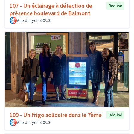
107 - Un éclairage à détection de
Réalisé
présence boulevard de Balmont
Ville de Lyon
0
0
109 - Un frigo solidaire dans le 7ème
Réalisé
Ville de Lyon
0
0