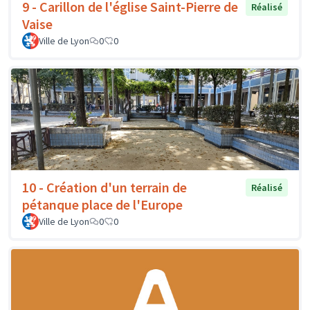
9 - Carillon de l'église Saint-Pierre de
Réalisé
Vaise
Ville de Lyon
0
0
10 - Création d'un terrain de
Réalisé
pétanque place de l'Europe
Ville de Lyon
0
0