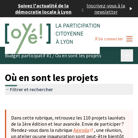
Suivez l'actualité de la
Inscrivez-vous à la
-
démocratie locale à Lyon
newsletter
Menu
Se connecter
Menu p
Budget participatif #1
/
Où en sont les projets
Où en sont les projets
Filtrer et rechercher
Passer la carte
Leaflet
|
©
OpenStreetMap
contributors
L'élément suivant est une carte qui présente les éléments 
+
Dans cette rubrique, retrouvez les 110 projets lauréats
−
de la 1ère édition et leur avancée. Envie de participer ?
Rendez-vous dans la rubrique
Agenda
, une réunion,
(S'ouvre dans un nouve
un atelier ou une inauguration sont peut-être bientôt