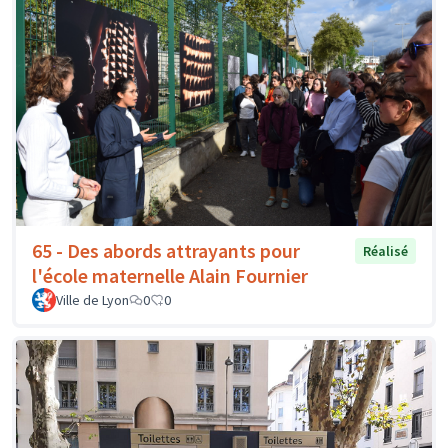
65 - Des abords attrayants pour
Réalisé
l'école maternelle Alain Fournier
Ville de Lyon
0
0