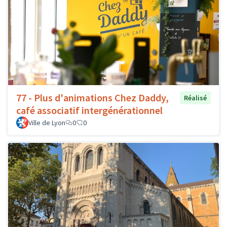
77 - Plus d'animations Chez Daddy,
Réalisé
café associatif intergénérationnel
Ville de Lyon
0
0