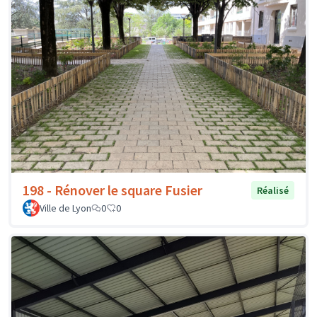
198 - Rénover le square Fusier
Réalisé
Ville de Lyon
0
0