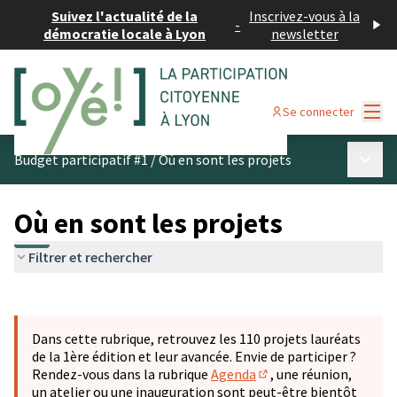
Suivez l'actualité de la
Inscrivez-vous à la
-
démocratie locale à Lyon
newsletter
Menu
Se connecter
Menu p
Budget participatif #1
/
Où en sont les projets
Où en sont les projets
Filtrer et rechercher
Passer la carte
Leaflet
|
©
OpenStreetMap
contributors
L'élément suivant est une carte qui présente les éléments 
+
Dans cette rubrique, retrouvez les 110 projets lauréats
−
de la 1ère édition et leur avancée. Envie de participer ?
Rendez-vous dans la rubrique
Agenda
, une réunion,
(S'ouvre dans un nouve
un atelier ou une inauguration sont peut-être bientôt