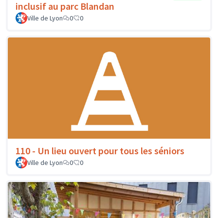
inclusif au parc Blandan
Ville de Lyon
0
0
110 - Un lieu ouvert pour tous les séniors
Ville de Lyon
0
0