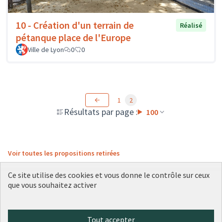
10 - Création d'un terrain de
Réalisé
pétanque place de l'Europe
Ville de Lyon
0
0
1
2
Résultats par page :
100
Voir toutes les propositions retirées
Ce site utilise des cookies et vous donne le contrôle sur ceux
que vous souhaitez activer
Conditions d'utilisation
Paramètres des cookies
Plateforme de participation citoyenne de la Ville de Lyon sur X
Plateforme de participation citoyenne de la Ville de Lyon sur Face
Plateforme de participation citoyenne de la Ville de Lyon sur 
Plateforme de participation citoyenne de la Ville de Lyo
Plateforme de participation citoyenne de la Ville d
Tout accepter