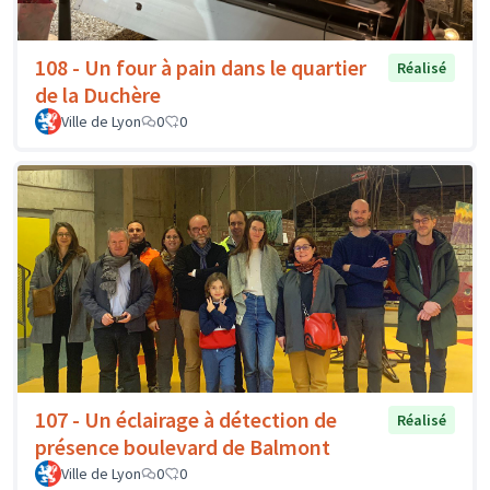
108 - Un four à pain dans le quartier
Réalisé
de la Duchère
Ville de Lyon
0
0
107 - Un éclairage à détection de
Réalisé
présence boulevard de Balmont
Ville de Lyon
0
0