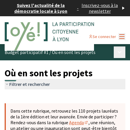
Suivez l'actualité de la
Inscrivez-vous à la
-
démocratie locale à Lyon
newsletter
Menu
Se connecter
Menu p
Budget participatif #1
/
Où en sont les projets
Où en sont les projets
Filtrer et rechercher
Passer la carte
Leaflet
|
©
OpenStreetMap
contributors
L'élément suivant est une carte qui présente les éléments 
+
Dans cette rubrique, retrouvez les 110 projets lauréats
−
de la 1ère édition et leur avancée. Envie de participer ?
Rendez-vous dans la rubrique
Agenda
, une réunion,
(S'ouvre dans un nouve
un atelier ou une inauguration sont peut-être bientôt