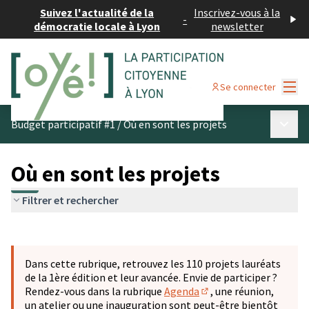
Suivez l'actualité de la
Inscrivez-vous à la
-
démocratie locale à Lyon
newsletter
Menu
Se connecter
Menu p
Budget participatif #1
/
Où en sont les projets
Où en sont les projets
Filtrer et rechercher
Passer la carte
Leaflet
|
©
OpenStreetMap
contributors
L'élément suivant est une carte qui présente les éléments 
+
Dans cette rubrique, retrouvez les 110 projets lauréats
−
de la 1ère édition et leur avancée. Envie de participer ?
Rendez-vous dans la rubrique
Agenda
, une réunion,
(S'ouvre dans un nouve
un atelier ou une inauguration sont peut-être bientôt