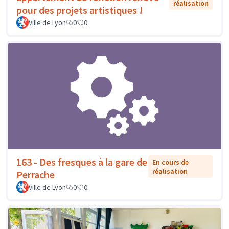
réalisation
pour des projets artistiques !
Ville de Lyon
0
0
163 - Des fresques à la gare de
En cours de
réalisation
Perrache
Ville de Lyon
0
0