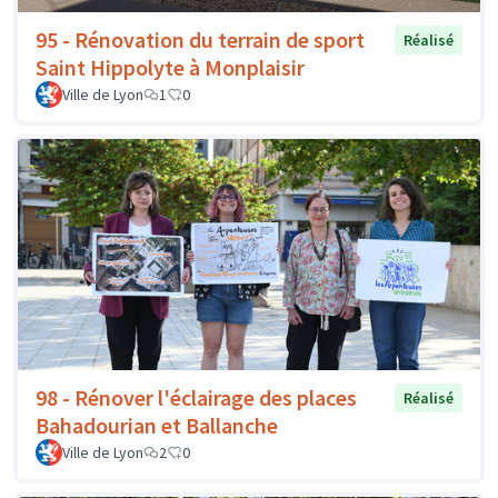
95 - Rénovation du terrain de sport
Réalisé
Saint Hippolyte à Monplaisir
Ville de Lyon
1
0
98 - Rénover l'éclairage des places
Réalisé
Bahadourian et Ballanche
Ville de Lyon
2
0