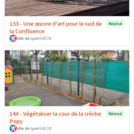
133 - Une œuvre d'art pour le sud de
Réalisé
la Confluence
Ville de Lyon
0
0
144 - Végétaliser la cour de la crèche
Réalisé
Popy
Ville de Lyon
0
0