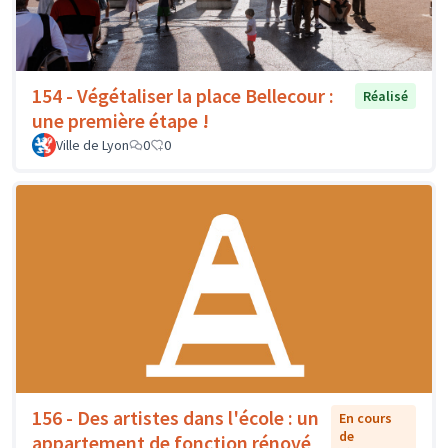
154 - Végétaliser la place Bellecour :
Réalisé
une première étape !
Ville de Lyon
0
0
156 - Des artistes dans l'école : un
En cours
de
appartement de fonction rénové