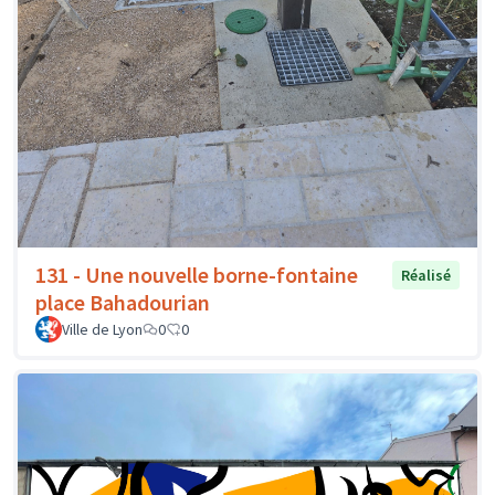
131 - Une nouvelle borne-fontaine
Réalisé
place Bahadourian
Ville de Lyon
0
0