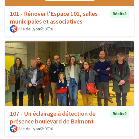
101 - Rénover l'Espace 101, salles
Réalisé
municipales et associatives
Ville de Lyon
0
0
107 - Un éclairage à détection de
Réalisé
présence boulevard de Balmont
Ville de Lyon
0
0