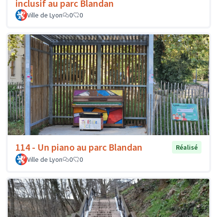
inclusif au parc Blandan
Ville de Lyon
0
0
114 - Un piano au parc Blandan
Réalisé
Ville de Lyon
0
0