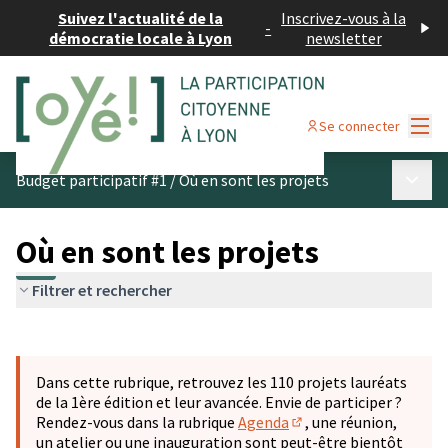
Suivez l'actualité de la
Inscrivez-vous à la
-
démocratie locale à Lyon
newsletter
Menu
Se connecter
Menu p
Budget participatif #1
/
Où en sont les projets
Où en sont les projets
Filtrer et rechercher
Passer la carte
Leaflet
|
©
OpenStreetMap
contributors
L'élément suivant est une carte qui présente les éléments 
+
Dans cette rubrique, retrouvez les 110 projets lauréats
−
de la 1ère édition et leur avancée. Envie de participer ?
Rendez-vous dans la rubrique
Agenda
, une réunion,
(S'ouvre dans un nouve
un atelier ou une inauguration sont peut-être bientôt