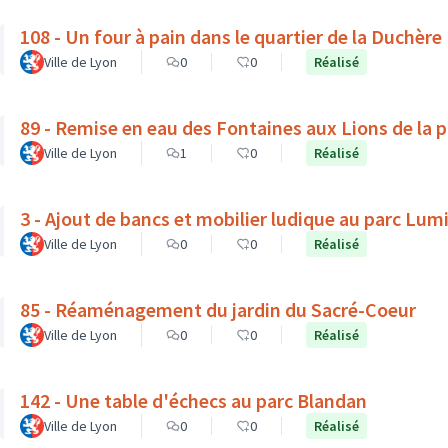
108 - Un four à pain dans le quartier de la Duchère
Ville de Lyon
0
0
Réalisé
89 - Remise en eau des Fontaines aux Lions de la 
Ville de Lyon
1
0
Réalisé
3 - Ajout de bancs et mobilier ludique au parc Lum
Ville de Lyon
0
0
Réalisé
85 - Réaménagement du jardin du Sacré-Coeur
Ville de Lyon
0
0
Réalisé
142 - Une table d'échecs au parc Blandan
Ville de Lyon
0
0
Réalisé