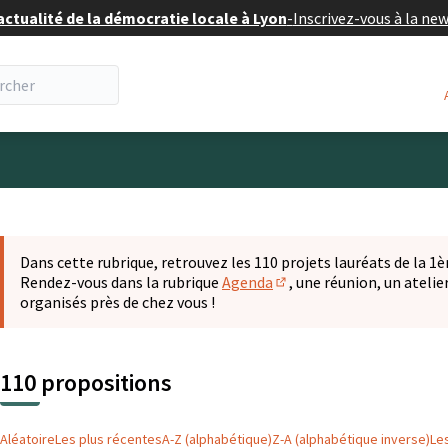
actualité de la démocratie locale à Lyon
-
Inscrivez-vous à la ne
eur
 la carte
t suivant est une carte qui présente les éléments de cette pa
Dans cette rubrique, retrouvez les 110 projets lauréats de la 1èr
Rendez-vous dans la rubrique
Agenda
, une réunion, un ateli
(S'ouvre dans un nouvel o
organisés près de chez vous !
110 propositions
Aléatoire
Les plus récentes
A-Z (alphabétique)
Z-A (alphabétique inverse)
Le