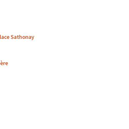
place Sathonay
ière