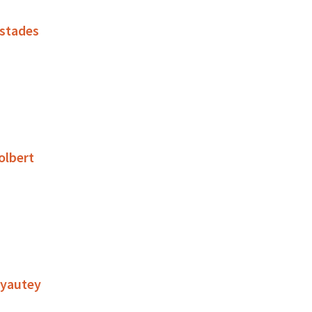
 stades
olbert
 Lyautey