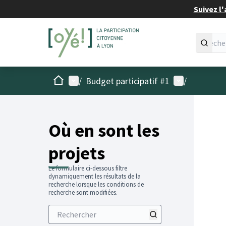
Suivez l'
Accueil
Menu principal
Menu utilisat
/
Budget participatif #1
/
Passer
L'élémen
+
−
Où en sont les
projets
Le formulaire ci-dessous filtre
dynamiquement les résultats de la
recherche lorsque les conditions de
recherche sont modifiées.