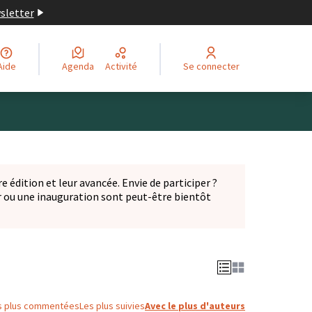
wsletter
Aide
Agenda
Activité
Se connecter
Leaflet
|
©
OpenStreetMap
contributors
ge comme des points de carte. L'élément peut être utilisé ave
e édition et leur avancée. Envie de participer ?
er ou une inauguration sont peut-être bientôt
nglet)
s plus commentées
Les plus suivies
Avec le plus d'auteurs