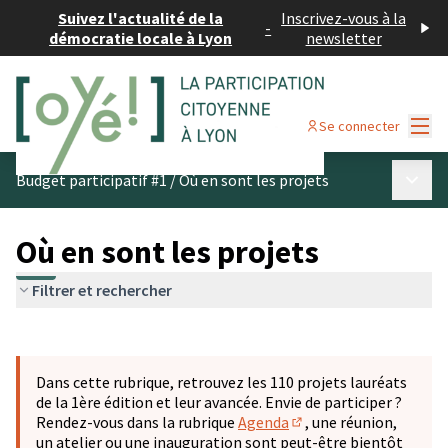
Suivez l'actualité de la
Inscrivez-vous à la
-
démocratie locale à Lyon
newsletter
Menu
Se connecter
Menu p
Budget participatif #1
/
Où en sont les projets
Où en sont les projets
Filtrer et rechercher
Passer la carte
Leaflet
|
©
OpenStreetMap
contributors
L'élément suivant est une carte qui présente les éléments 
+
Dans cette rubrique, retrouvez les 110 projets lauréats
−
de la 1ère édition et leur avancée. Envie de participer ?
Rendez-vous dans la rubrique
Agenda
, une réunion,
(S'ouvre dans un nouve
un atelier ou une inauguration sont peut-être bientôt