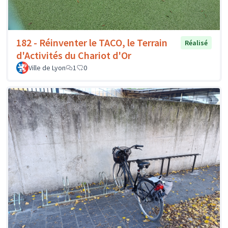
182 - Réinventer le TACO, le Terrain
Réalisé
d'Activités du Chariot d'Or
Ville de Lyon
1
0