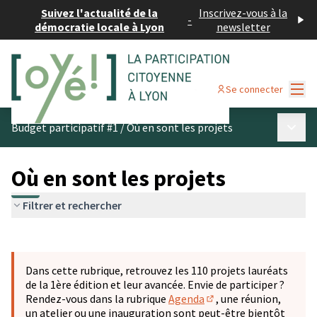
Suivez l'actualité de la
Inscrivez-vous à la
-
démocratie locale à Lyon
newsletter
Menu
Se connecter
Menu p
Budget participatif #1
/
Où en sont les projets
Où en sont les projets
Filtrer et rechercher
Passer la carte
Leaflet
|
©
OpenStreetMap
contributors
L'élément suivant est une carte qui présente les éléments 
+
Dans cette rubrique, retrouvez les 110 projets lauréats
−
de la 1ère édition et leur avancée. Envie de participer ?
Rendez-vous dans la rubrique
Agenda
, une réunion,
(S'ouvre dans un nouve
un atelier ou une inauguration sont peut-être bientôt