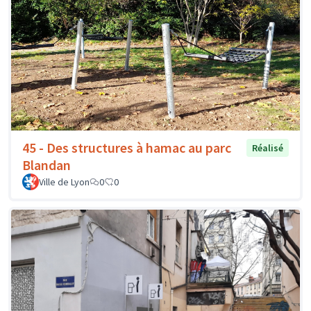
45 - Des structures à hamac au parc
Réalisé
Blandan
Ville de Lyon
0
0