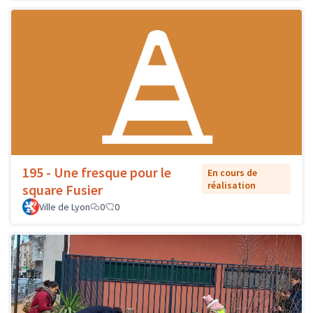
195 - Une fresque pour le
En cours de
réalisation
square Fusier
Ville de Lyon
0
0