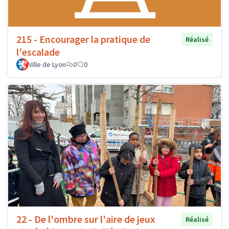
215 - Encourager la pratique de
Réalisé
l'escalade
Ville de Lyon
0
0
22 - De l'ombre sur l'aire de jeux
Réalisé