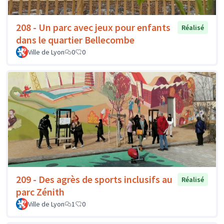
208 - Un parc avec jeux pour enfants
Réalisé
dans le quartier Bellecombe
Ville de Lyon
0
0
209 - Des agrès de sports inclusifs au
Réalisé
parc Zénith
Ville de Lyon
1
0