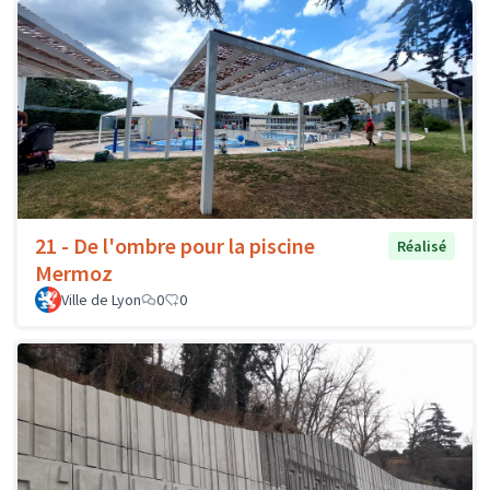
21 - De l'ombre pour la piscine
Réalisé
Mermoz
Ville de Lyon
0
0