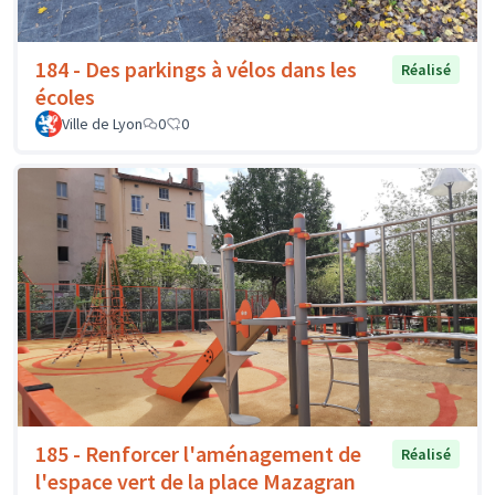
184 - Des parkings à vélos dans les
Réalisé
écoles
Ville de Lyon
0
0
185 - Renforcer l'aménagement de
Réalisé
l'espace vert de la place Mazagran