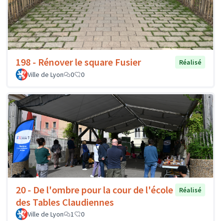
198 - Rénover le square Fusier
Réalisé
Ville de Lyon
0
0
20 - De l'ombre pour la cour de l'école
Réalisé
des Tables Claudiennes
Ville de Lyon
1
0