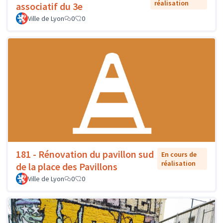
réalisation
associatif du 3e
Ville de Lyon
0
0
181 - Rénovation du pavillon sud
En cours de
réalisation
de la place des Pavillons
Ville de Lyon
0
0