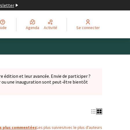
wsletter
Aide
Agenda
Activité
Se connecter
Leaflet
|
©
OpenStreetMap
contributors
ge comme des points de carte. L'élément peut être utilisé ave
e édition et leur avancée. Envie de participer ?
er ou une inauguration sont peut-être bientôt
nglet)
s plus commentées
Les plus suivies
Avec le plus d'auteurs