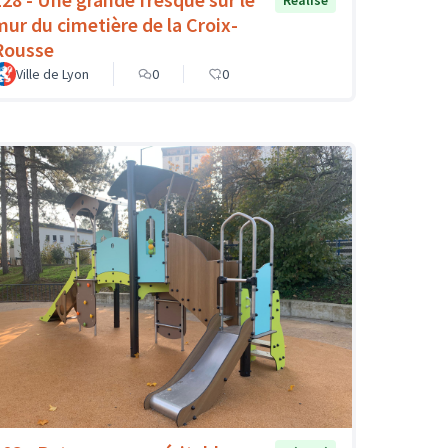
mur du cimetière de la Croix-
Rousse
Ville de Lyon
0
0