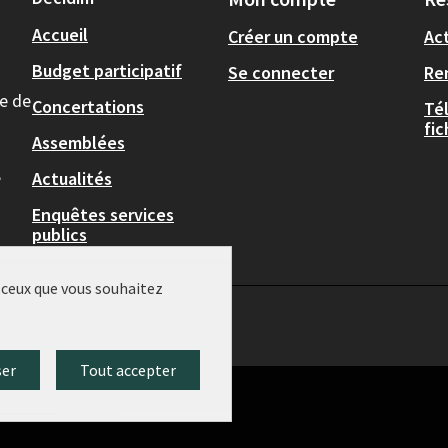
Accueil
Créer un compte
Act
Budget participatif
Se connecter
Re
le de
Concertations
Té
fi
Assemblées
,
Actualités
Enquêtes services
publics
r ceux que vous souhaitez
ser
Tout accepter