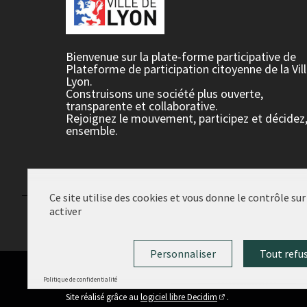
Bienvenue sur la plate-forme participative de
Plateforme de participation citoyenne de la Vil
Lyon.
Construisons une société plus ouverte,
transparente et collaborative.
Rejoignez le mouvement, participez et décidez
ensemble.
Ce site utilise des cookies et vous donne le contrôle su
activer
Conditions d'utilisation
Paramètres des cookies
Personnaliser
Tout refu
Politique de confidentialité
(Lien externe)
Site réalisé grâce au
logiciel libre Decidim
.
(Lien externe)