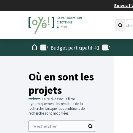
Suivez l'
Accueil
Menu principal
Menu utilisat
/
Budget participatif #1
/
Passer
L'élémen
+
−
Où en sont les
projets
Le formulaire ci-dessous filtre
dynamiquement les résultats de la
recherche lorsque les conditions de
recherche sont modifiées.