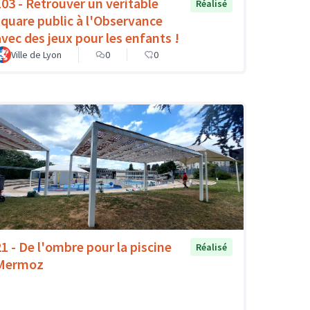
103 - Retrouver un véritable
Réalisé
square public à l'Observance
avec des jeux pour les enfants !
Ville de Lyon
0
0
21 - De l'ombre pour la piscine
Réalisé
Mermoz