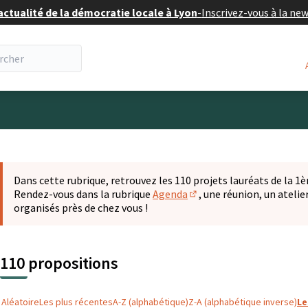
actualité de la démocratie locale à Lyon
-
Inscrivez-vous à la ne
eur
 la carte
t suivant est une carte qui présente les éléments de cette pa
Dans cette rubrique, retrouvez les 110 projets lauréats de la 1èr
Rendez-vous dans la rubrique
Agenda
, une réunion, un ateli
(S'ouvre dans un nouvel o
organisés près de chez vous !
110 propositions
Aléatoire
Les plus récentes
A-Z (alphabétique)
Z-A (alphabétique inverse)
Le