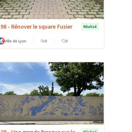
198 - Rénover le square Fusier
Réalisé
Ville de Lyon
0
0
128 - Une grande fresque sur le
Réalisé