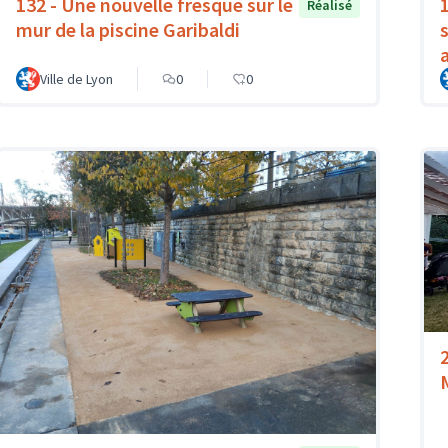
132 - Une nouvelle fresque sur le
Réalisé
mur de la piscine Garibaldi
Ville de Lyon
0
0