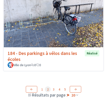
184 - Des parkings à vélos dans les
Réalisé
écoles
Ville de Lyon
0
0
1
2
3
4
5
Résultats par page :
20