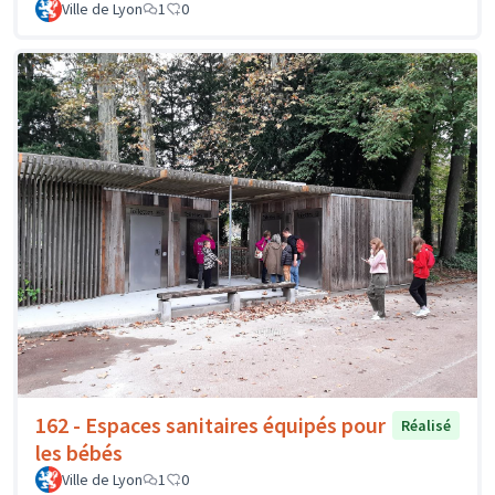
Ville de Lyon
1
0
162 - Espaces sanitaires équipés pour
Réalisé
les bébés
Ville de Lyon
1
0