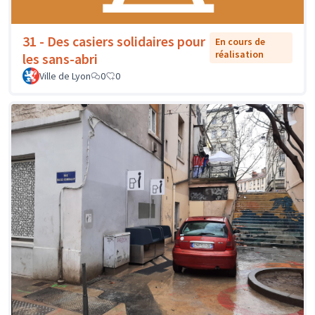
31 - Des casiers solidaires pour
En cours de
réalisation
les sans-abri
Ville de Lyon
0
0