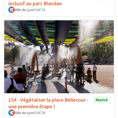
inclusif au parc Blandan
Ville de Lyon
0
0
154 - Végétaliser la place Bellecour :
Réalisé
une première étape !
Ville de Lyon
0
0