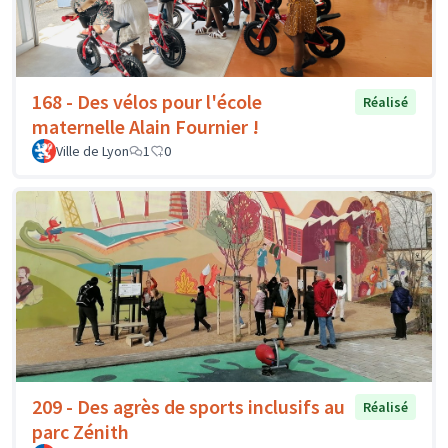
168 - Des vélos pour l'école
Réalisé
maternelle Alain Fournier !
Ville de Lyon
1
0
209 - Des agrès de sports inclusifs au
Réalisé
parc Zénith