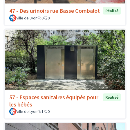
47 - Des urinoirs rue Basse Combalot
Réalisé
Ville de Lyon
0
0
57 - Espaces sanitaires équipés pour
Réalisé
les bébés
Ville de Lyon
1
0