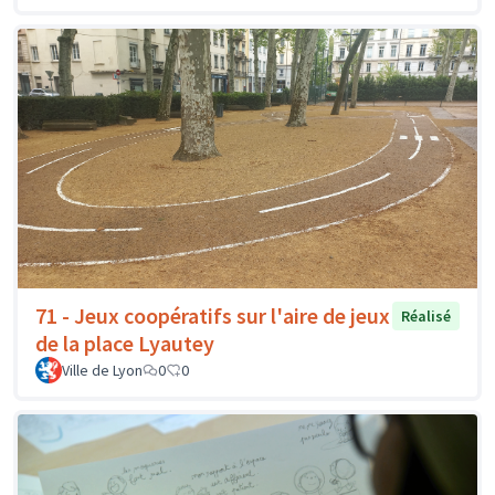
71 - Jeux coopératifs sur l'aire de jeux
Réalisé
de la place Lyautey
Ville de Lyon
0
0