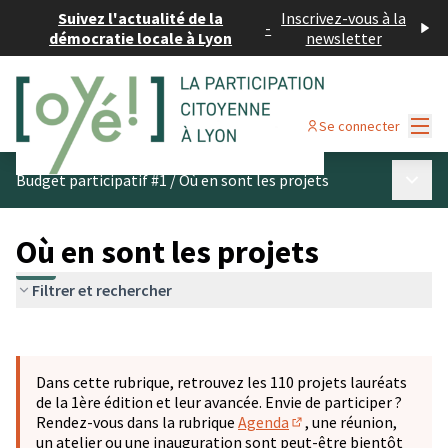
Suivez l'actualité de la
Inscrivez-vous à la
-
démocratie locale à Lyon
newsletter
Menu
Se connecter
Menu p
Budget participatif #1
/
Où en sont les projets
Où en sont les projets
Filtrer et rechercher
Passer la carte
Leaflet
|
©
OpenStreetMap
contributors
L'élément suivant est une carte qui présente les éléments 
+
Dans cette rubrique, retrouvez les 110 projets lauréats
−
de la 1ère édition et leur avancée. Envie de participer ?
Rendez-vous dans la rubrique
Agenda
, une réunion,
(S'ouvre dans un nouve
un atelier ou une inauguration sont peut-être bientôt