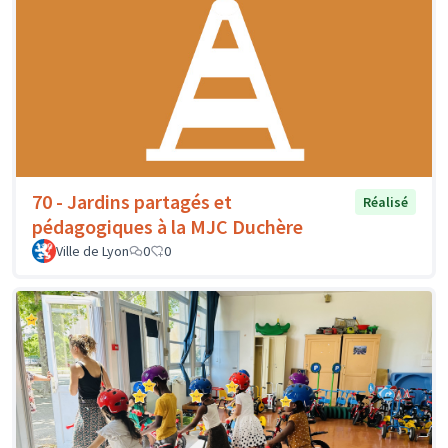
70 - Jardins partagés et
Réalisé
pédagogiques à la MJC Duchère
Ville de Lyon
0
0