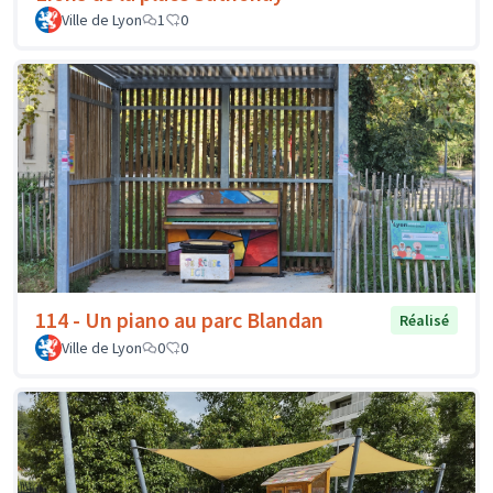
Ville de Lyon
1
0
114 - Un piano au parc Blandan
Réalisé
Ville de Lyon
0
0