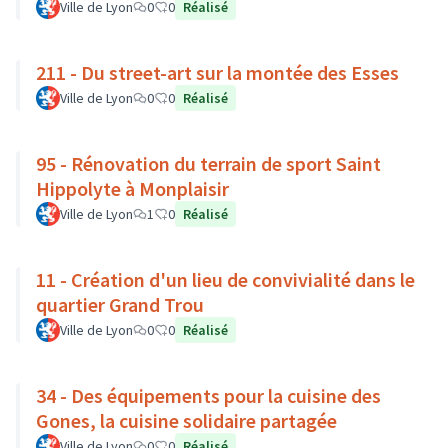
Ville de Lyon
0
0
Réalisé
211 - Du street-art sur la montée des Esses
Ville de Lyon
0
0
Réalisé
95 - Rénovation du terrain de sport Saint
Hippolyte à Monplaisir
Ville de Lyon
1
0
Réalisé
11 - Création d'un lieu de convivialité dans le
quartier Grand Trou
Ville de Lyon
0
0
Réalisé
34 - Des équipements pour la cuisine des
Gones, la cuisine solidaire partagée
Ville de Lyon
0
0
Réalisé