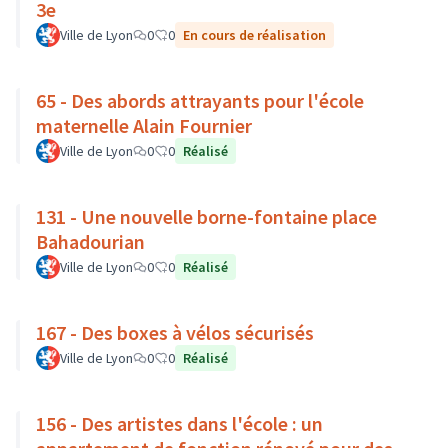
3e
Ville de Lyon
0
0
En cours de réalisation
65 - Des abords attrayants pour l'école
maternelle Alain Fournier
Ville de Lyon
0
0
Réalisé
131 - Une nouvelle borne-fontaine place
Bahadourian
Ville de Lyon
0
0
Réalisé
167 - Des boxes à vélos sécurisés
Ville de Lyon
0
0
Réalisé
156 - Des artistes dans l'école : un