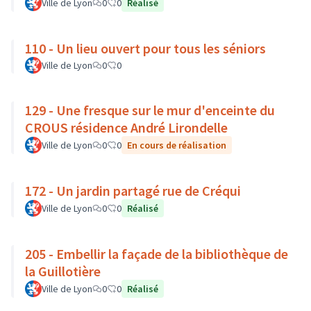
Ville de Lyon
0
0
Réalisé
110 - Un lieu ouvert pour tous les séniors
Ville de Lyon
0
0
129 - Une fresque sur le mur d'enceinte du
CROUS résidence André Lirondelle
Ville de Lyon
0
0
En cours de réalisation
172 - Un jardin partagé rue de Créqui
Ville de Lyon
0
0
Réalisé
205 - Embellir la façade de la bibliothèque de
la Guillotière
Ville de Lyon
0
0
Réalisé