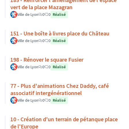
vert de la place Mazagran
Ville de Lyon
0
0
Réalisé
151 - Une boîte à livres place du Château
Ville de Lyon
0
0
Réalisé
198 - Rénover le square Fusier
Ville de Lyon
0
0
Réalisé
77 - Plus d'animations Chez Daddy, café
associatif intergénérationnel
Ville de Lyon
0
0
Réalisé
10 - Création d'un terrain de pétanque place
de l'Europe