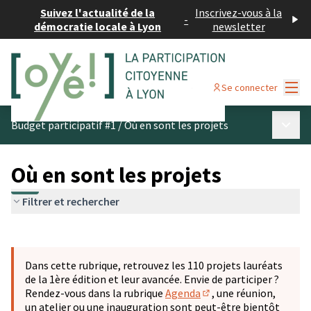
Suivez l'actualité de la
Inscrivez-vous à la
-
démocratie locale à Lyon
newsletter
Menu
Se connecter
Menu p
Budget participatif #1
/
Où en sont les projets
Où en sont les projets
Filtrer et rechercher
Passer la carte
Leaflet
|
©
OpenStreetMap
contributors
L'élément suivant est une carte qui présente les éléments 
+
Dans cette rubrique, retrouvez les 110 projets lauréats
−
de la 1ère édition et leur avancée. Envie de participer ?
Rendez-vous dans la rubrique
Agenda
, une réunion,
(S'ouvre dans un nouve
un atelier ou une inauguration sont peut-être bientôt