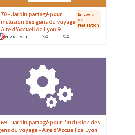
170 - Jardin partagé pour
En cours
de
l'inclusion des gens du voyage
réalisation
- Aire d'Accueil de Lyon 9
Ville de Lyon
0
0
169 - Jardin partagé pour l'inclusion des
gens du voyage - Aire d'Accueil de Lyon