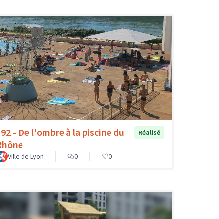
192 - De l'ombre à la piscine du
Réalisé
Rhône
Ville de Lyon
0
0