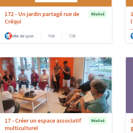
172 - Un jardin partagé rue de
Réalisé
Créqui
Ville de Lyon
0
0
17 - Créer un espace associatif
Réalisé
multiculturel