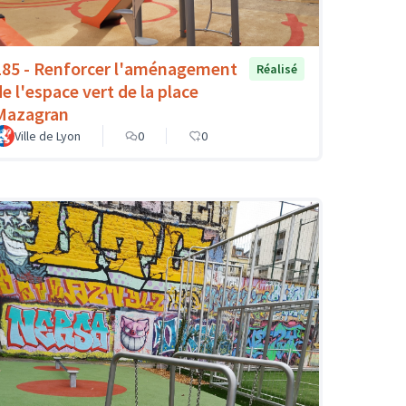
185 - Renforcer l'aménagement
Réalisé
de l'espace vert de la place
Mazagran
Ville de Lyon
0
0