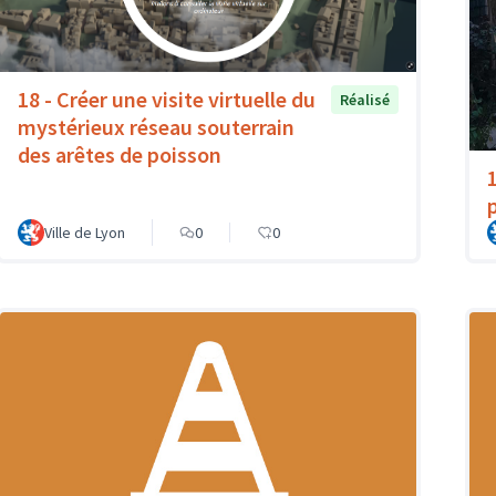
18 - Créer une visite virtuelle du
Réalisé
mystérieux réseau souterrain
des arêtes de poisson
Ville de Lyon
0
0