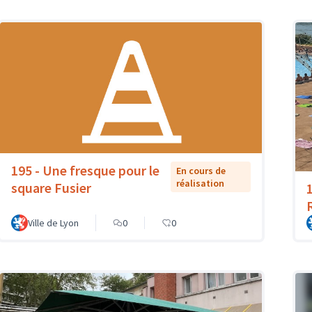
195 - Une fresque pour le
En cours de
réalisation
square Fusier
Ville de Lyon
0
0