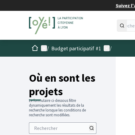
Suivez l'
Accueil
Menu principal
Menu utilisat
/
Budget participatif #1
/
Passer
L'élémen
+
−
Où en sont les
projets
Le formulaire ci-dessous filtre
dynamiquement les résultats de la
recherche lorsque les conditions de
recherche sont modifiées.