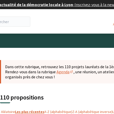
actualité de la démocratie locale à Lyon
-
Inscrivez-vous à la ne
eur
 la carte
t suivant est une carte qui présente les éléments de cette pa
Dans cette rubrique, retrouvez les 110 projets lauréats de la 1èr
Rendez-vous dans la rubrique
Agenda
, une réunion, un ateli
(S'ouvre dans un nouvel o
organisés près de chez vous !
110 propositions
Aléatoire
Les plus récentes
A-Z (alphabétique)
Z-A (alphabétique inverse)