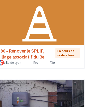
180 - Rénover le SPLIF,
En cours de
réalisation
village associatif du 3e
Ville de Lyon
0
0