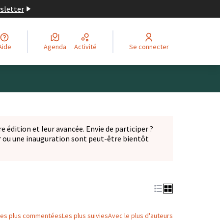
wsletter
Aide
Agenda
Activité
Se connecter
Leaflet
|
©
OpenStreetMap
contributors
ge comme des points de carte. L'élément peut être utilisé ave
e édition et leur avancée. Envie de participer ?
er ou une inauguration sont peut-être bientôt
nglet)
Les plus commentées
Les plus suivies
Avec le plus d'auteurs