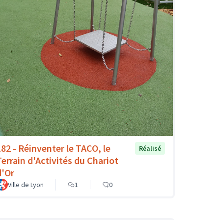
182 - Réinventer le TACO, le
Réalisé
Terrain d'Activités du Chariot
d'Or
Ville de Lyon
1
0