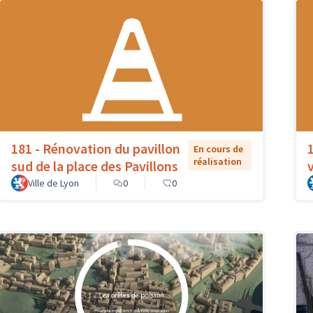
181 - Rénovation du pavillon
En cours de
réalisation
sud de la place des Pavillons
Ville de Lyon
0
0