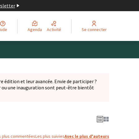
wsletter
Aide
Agenda
Activité
Se connecter
Leaflet
|
©
OpenStreetMap
contributors
ge comme des points de carte. L'élément peut être utilisé ave
e édition et leur avancée. Envie de participer ?
er ou une inauguration sont peut-être bientôt
nglet)
s plus commentées
Les plus suivies
Avec le plus d'auteurs