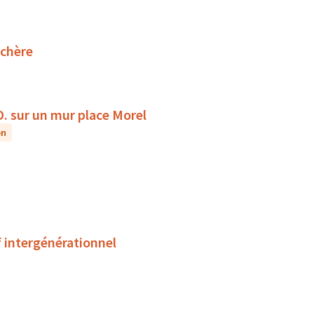
uchère
D. sur un mur place Morel
on
f intergénérationnel