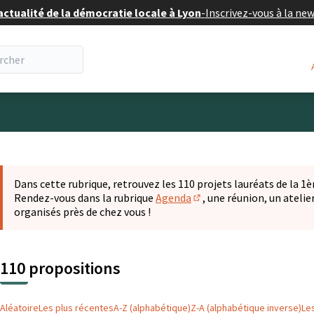
actualité de la démocratie locale à Lyon
-
Inscrivez-vous à la ne
eur
 la carte
t suivant est une carte qui présente les éléments de cette pa
Dans cette rubrique, retrouvez les 110 projets lauréats de la 1èr
Rendez-vous dans la rubrique
Agenda
, une réunion, un ateli
(S'ouvre dans un nouvel o
organisés près de chez vous !
110 propositions
Aléatoire
Les plus récentes
A-Z (alphabétique)
Z-A (alphabétique inverse)
Le