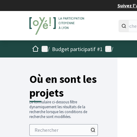
Suivez l'
Accueil
Menu principal
Menu utilisat
/
Budget participatif #1
/
Passer
L'élémen
+
−
Où en sont les
projets
Le formulaire ci-dessous filtre
dynamiquement les résultats de la
recherche lorsque les conditions de
recherche sont modifiées.