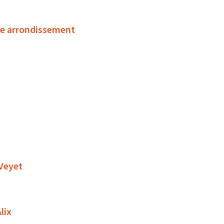
ème arrondissement
 Veyet
lix