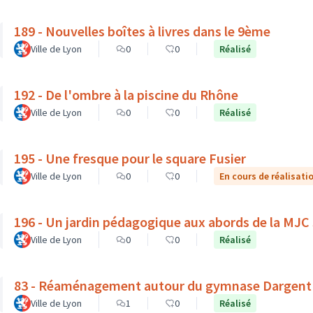
189 - Nouvelles boîtes à livres dans le 9ème
Ville de Lyon
0
0
Réalisé
192 - De l'ombre à la piscine du Rhône
Ville de Lyon
0
0
Réalisé
195 - Une fresque pour le square Fusier
Ville de Lyon
0
0
En cours de réalisati
196 - Un jardin pédagogique aux abords de la MJC
Ville de Lyon
0
0
Réalisé
83 - Réaménagement autour du gymnase Dargent : v
Ville de Lyon
1
0
Réalisé