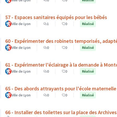
Ville de Lyon
0
0
Réalisé
57 - Espaces sanitaires équipés pour les bébés
Ville de Lyon
1
0
Réalisé
60 - Expérimenter des robinets temporisés, adapt
Ville de Lyon
0
0
Réalisé
61 - Expérimenter l'éclairage à la demande à Mont
Ville de Lyon
0
0
Réalisé
65 - Des abords attrayants pour l'école maternelle
Ville de Lyon
0
0
Réalisé
66 - Installer des toilettes sur la place des Archives