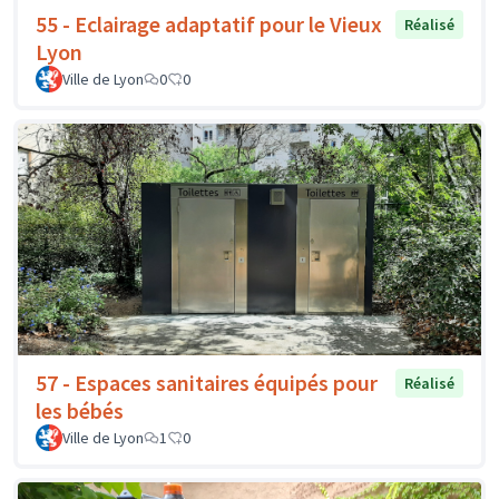
55 - Eclairage adaptatif pour le Vieux
Réalisé
Lyon
Ville de Lyon
0
0
57 - Espaces sanitaires équipés pour
Réalisé
les bébés
Ville de Lyon
1
0