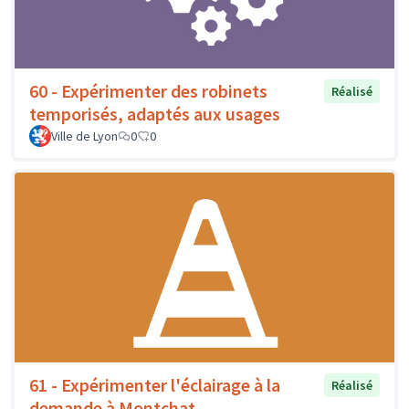
60 - Expérimenter des robinets
Réalisé
temporisés, adaptés aux usages
Ville de Lyon
0
0
61 - Expérimenter l'éclairage à la
Réalisé
demande à Montchat