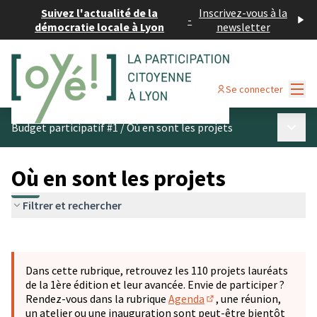
Suivez l'actualité de la
Inscrivez-vous à la
-
démocratie locale à Lyon
newsletter
Menu
Se connecter
Menu p
Budget participatif #1
/
Où en sont les projets
Où en sont les projets
Filtrer et rechercher
Passer la carte
Leaflet
|
©
OpenStreetMap
contributors
L'élément suivant est une carte qui présente les éléments 
+
Dans cette rubrique, retrouvez les 110 projets lauréats
−
de la 1ère édition et leur avancée. Envie de participer ?
Rendez-vous dans la rubrique
Agenda
, une réunion,
(S'ouvre dans un nouve
un atelier ou une inauguration sont peut-être bientôt