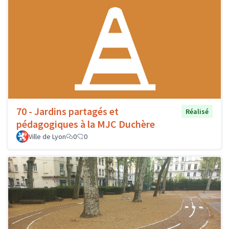
70 - Jardins partagés et
Réalisé
pédagogiques à la MJC Duchère
Ville de Lyon
0
0