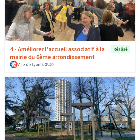
4 - Améliorer l'accueil associatif à la
Réalisé
mairie du 6ème arrondissement
Ville de Lyon
0
0