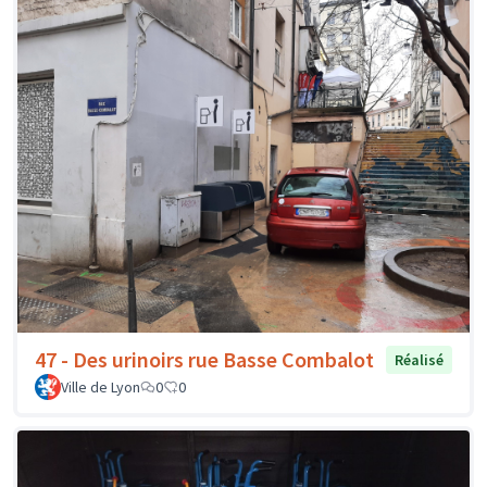
47 - Des urinoirs rue Basse Combalot
Réalisé
Ville de Lyon
0
0