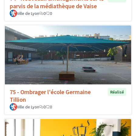
parvis de la médiathèque de Vaise
Ville de Lyon
0
0
75 - Ombrager l'école Germaine
Réalisé
Tillion
Ville de Lyon
0
0