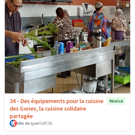
34 - Des équipements pour la cuisine
Réalisé
des Gones, la cuisine solidaire
partagée
Ville de Lyon
0
0