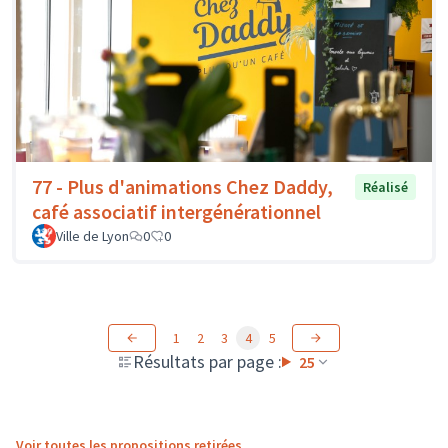
77 - Plus d'animations Chez Daddy,
Réalisé
café associatif intergénérationnel
Ville de Lyon
0
0
1
2
3
4
5
Résultats par page :
25
Voir toutes les propositions retirées