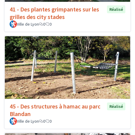
41 - Des plantes grimpantes sur les
Réalisé
grilles des city stades
Ville de Lyon
0
0
45 - Des structures à hamac au parc
Réalisé
Blandan
Ville de Lyon
0
0