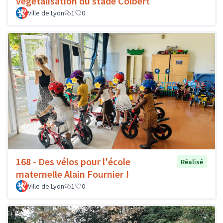
végétalisation du stade Colbert
Ville de Lyon
1
0
168 - Des vélos pour l'école
Réalisé
maternelle Alain Fournier !
Ville de Lyon
1
0