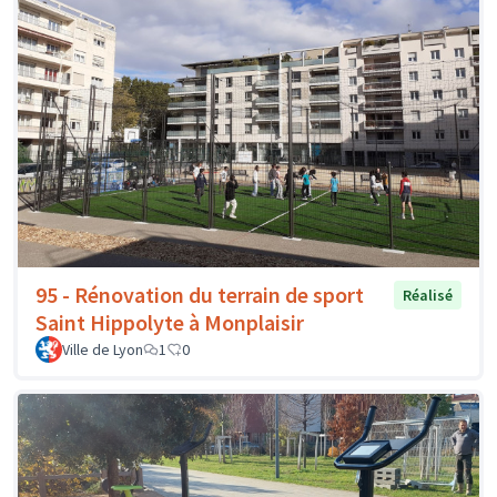
95 - Rénovation du terrain de sport
Réalisé
Saint Hippolyte à Monplaisir
Ville de Lyon
1
0