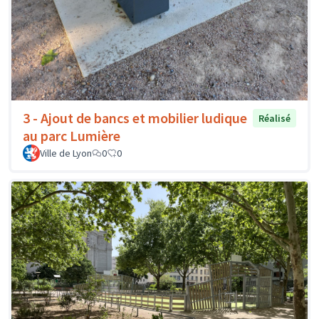
3 - Ajout de bancs et mobilier ludique
Réalisé
au parc Lumière
Ville de Lyon
0
0