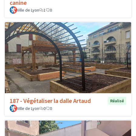
canine
Ville de Lyon
1
0
187 - Végétaliser la dalle Artaud
Réalisé
Ville de Lyon
0
0