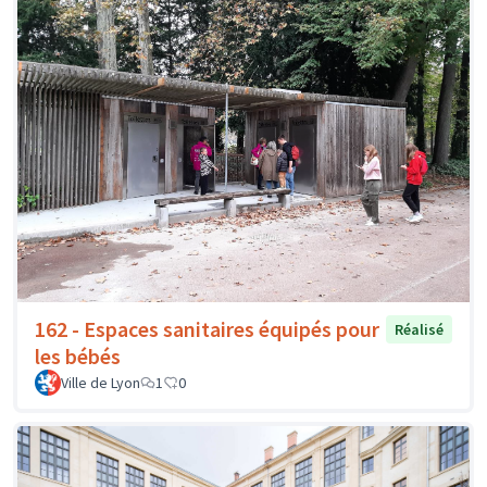
162 - Espaces sanitaires équipés pour
Réalisé
les bébés
Ville de Lyon
1
0