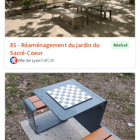
85 - Réaménagement du jardin du
Réalisé
Sacré-Coeur
Ville de Lyon
0
0