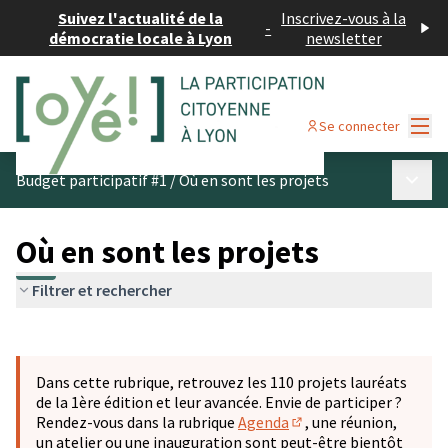
Suivez l'actualité de la
Inscrivez-vous à la
-
démocratie locale à Lyon
newsletter
Menu
Se connecter
Menu p
Budget participatif #1
/
Où en sont les projets
Où en sont les projets
Filtrer et rechercher
Passer la carte
Leaflet
|
©
OpenStreetMap
contributors
L'élément suivant est une carte qui présente les éléments 
+
Dans cette rubrique, retrouvez les 110 projets lauréats
−
de la 1ère édition et leur avancée. Envie de participer ?
Rendez-vous dans la rubrique
Agenda
, une réunion,
(S'ouvre dans un nouve
un atelier ou une inauguration sont peut-être bientôt