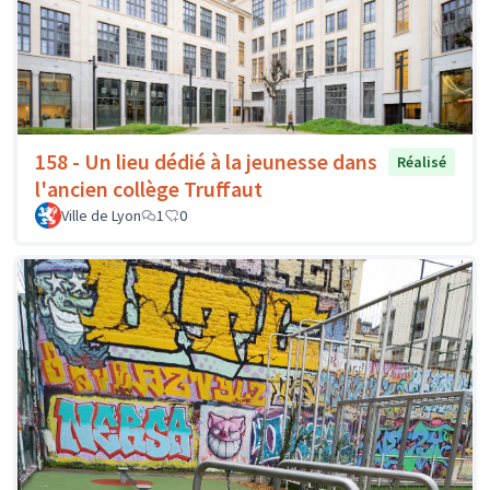
158 - Un lieu dédié à la jeunesse dans
Réalisé
l'ancien collège Truffaut
Ville de Lyon
1
0