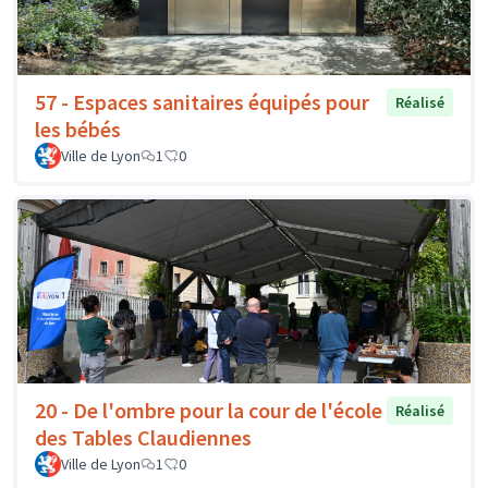
57 - Espaces sanitaires équipés pour
Réalisé
les bébés
Ville de Lyon
1
0
20 - De l'ombre pour la cour de l'école
Réalisé
des Tables Claudiennes
Ville de Lyon
1
0