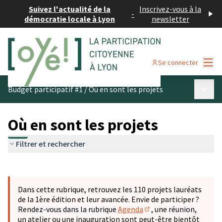
Suivez l'actualité de la
Inscrivez-vous à la
-
démocratie locale à Lyon
newsletter
Menu
Se connecter
Menu p
Budget participatif #1
/
Où en sont les projets
Où en sont les projets
Filtrer et rechercher
Passer la carte
Leaflet
|
©
OpenStreetMap
contributors
L'élément suivant est une carte qui présente les éléments 
+
Dans cette rubrique, retrouvez les 110 projets lauréats
−
de la 1ère édition et leur avancée. Envie de participer ?
Rendez-vous dans la rubrique
Agenda
, une réunion,
(S'ouvre dans un nouve
un atelier ou une inauguration sont peut-être bientôt