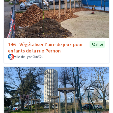
146 - Végétaliser l'aire de jeux pour
Réalisé
enfants de la rue Pernon
Ville de Lyon
0
0