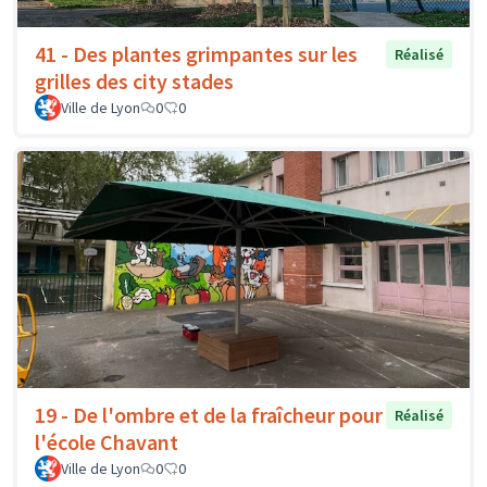
41 - Des plantes grimpantes sur les
Réalisé
grilles des city stades
Ville de Lyon
0
0
19 - De l'ombre et de la fraîcheur pour
Réalisé
l'école Chavant
Ville de Lyon
0
0