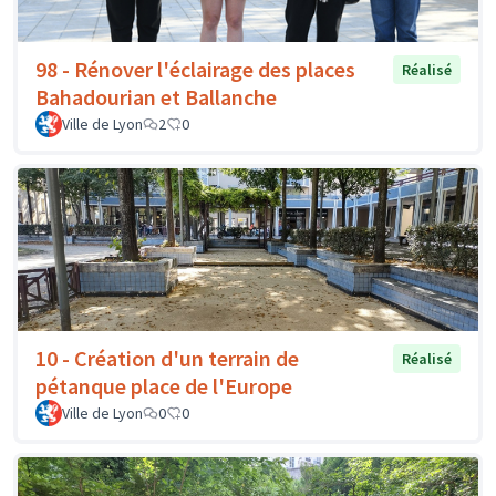
98 - Rénover l'éclairage des places
Réalisé
Bahadourian et Ballanche
Ville de Lyon
2
0
10 - Création d'un terrain de
Réalisé
pétanque place de l'Europe
Ville de Lyon
0
0