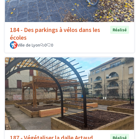
184 - Des parkings à vélos dans les
Réalisé
écoles
Ville de Lyon
0
0
187 - Végétaliser la dalle Artaud
Réalisé