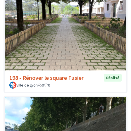
198 - Rénover le square Fusier
Réalisé
Ville de Lyon
0
0