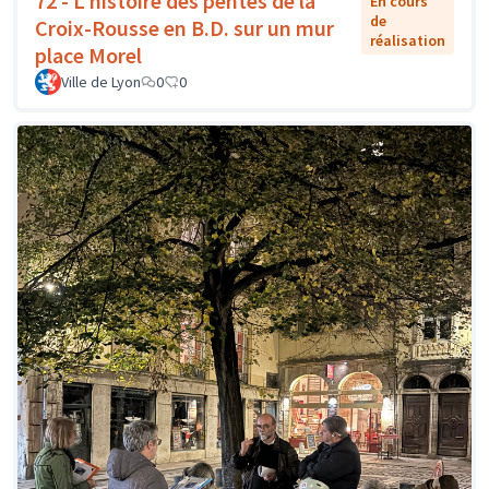
72 - L'histoire des pentes de la
En cours
de
Croix-Rousse en B.D. sur un mur
réalisation
place Morel
Ville de Lyon
0
0