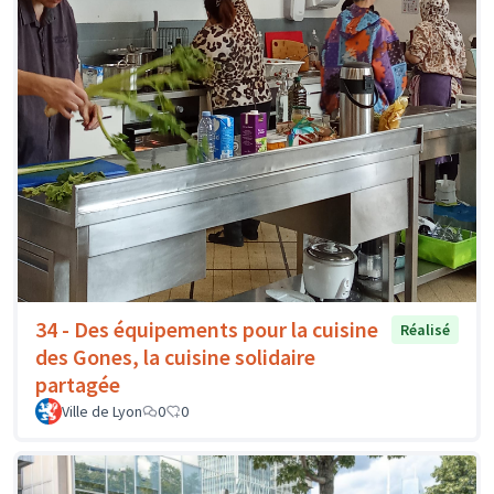
34 - Des équipements pour la cuisine
Réalisé
des Gones, la cuisine solidaire
partagée
Ville de Lyon
0
0