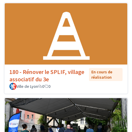
180 - Rénover le SPLIF, village
En cours de
réalisation
associatif du 3e
Ville de Lyon
0
0