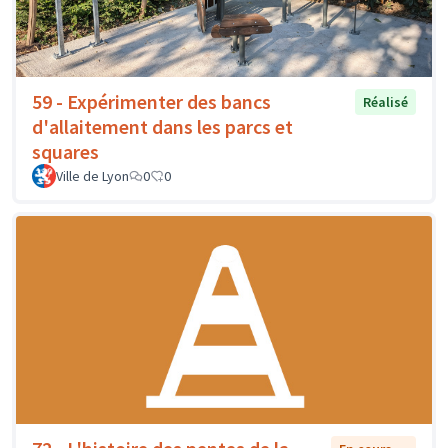
59 - Expérimenter des bancs
Réalisé
d'allaitement dans les parcs et
squares
Ville de Lyon
0
0