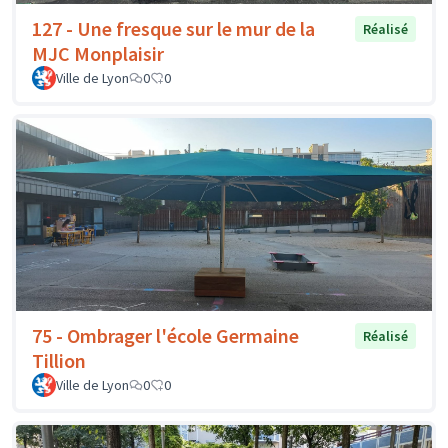
127 - Une fresque sur le mur de la
Réalisé
MJC Monplaisir
Ville de Lyon
0
0
75 - Ombrager l'école Germaine
Réalisé
Tillion
Ville de Lyon
0
0