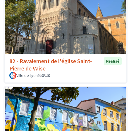
82 - Ravalement de l'église Saint-
Réalisé
Pierre de Vaise
Ville de Lyon
0
0