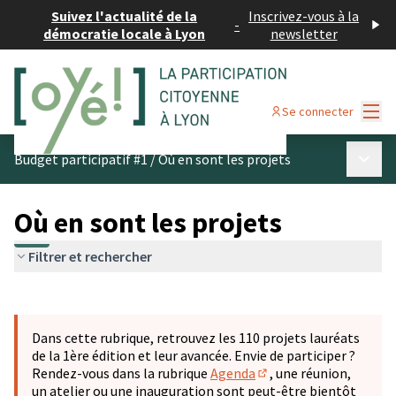
Suivez l'actualité de la
Inscrivez-vous à la
-
démocratie locale à Lyon
newsletter
Menu
Se connecter
Menu p
Budget participatif #1
/
Où en sont les projets
Où en sont les projets
Filtrer et rechercher
Passer la carte
Leaflet
|
©
OpenStreetMap
contributors
L'élément suivant est une carte qui présente les éléments 
+
Dans cette rubrique, retrouvez les 110 projets lauréats
−
de la 1ère édition et leur avancée. Envie de participer ?
Rendez-vous dans la rubrique
Agenda
, une réunion,
(S'ouvre dans un nouve
un atelier ou une inauguration sont peut-être bientôt