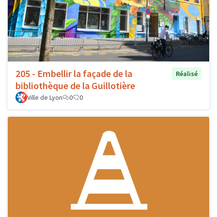
205 - Embellir la façade de la
Réalisé
bibliothèque de la Guillotière
Ville de Lyon
0
0