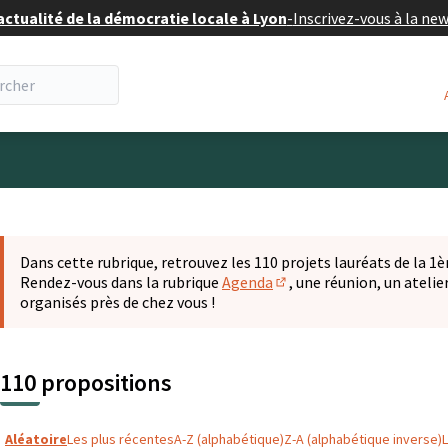
actualité de la démocratie locale à Lyon
-
Inscrivez-vous à la ne
eur
 la carte
t suivant est une carte qui présente les éléments de cette pa
Dans cette rubrique, retrouvez les 110 projets lauréats de la 1èr
Rendez-vous dans la rubrique
Agenda
, une réunion, un ateli
(S'ouvre dans un nouvel o
organisés près de chez vous !
110 propositions
Aléatoire
Les plus récentes
A-Z (alphabétique)
Z-A (alphabétique inverse)