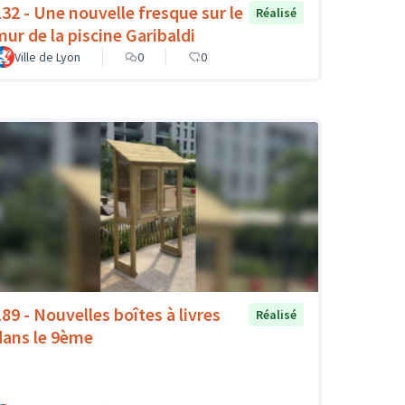
132 - Une nouvelle fresque sur le
Réalisé
mur de la piscine Garibaldi
Ville de Lyon
0
0
189 - Nouvelles boîtes à livres
Réalisé
dans le 9ème