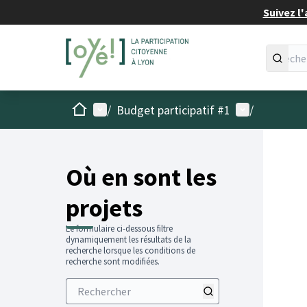
Suivez l'
Accueil
Menu principal
Menu utilisat
/
Budget participatif #1
/
Passer
L'élémen
+
−
Où en sont les
projets
Le formulaire ci-dessous filtre
dynamiquement les résultats de la
recherche lorsque les conditions de
recherche sont modifiées.