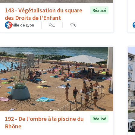
143 - Végétalisation du square
Réalisé
des Droits de l'Enfant
Ville de Lyon
1
0
192 - De l'ombre à la piscine du
Réalisé
Rhône