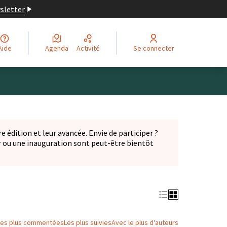
wsletter
Aide
Agenda
Activité
Se connecter
Leaflet
|
©
OpenStreetMap
contributors
ge comme des points de carte. L'élément peut être utilisé ave
e édition et leur avancée. Envie de participer ?
er ou une inauguration sont peut-être bientôt
nglet)
Les plus commentées
Les plus suivies
Avec le plus d'auteurs