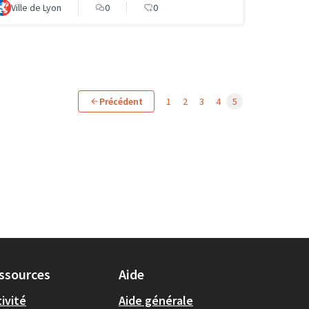
Ville de Lyon
0
0
Précédent
1
2
3
4
5
ssources
Aide
ivité
Aide générale