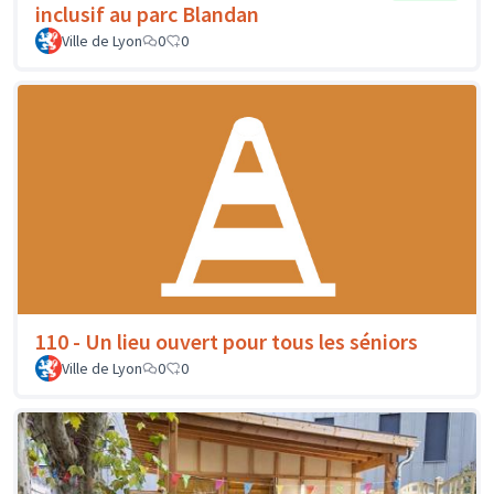
inclusif au parc Blandan
Ville de Lyon
0
0
110 - Un lieu ouvert pour tous les séniors
Ville de Lyon
0
0