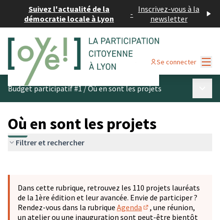
Suivez l'actualité de la
Inscrivez-vous à la
-
démocratie locale à Lyon
newsletter
Menu
Se connecter
Menu p
Budget participatif #1
/
Où en sont les projets
Où en sont les projets
Filtrer et rechercher
Passer la carte
Leaflet
|
©
OpenStreetMap
contributors
L'élément suivant est une carte qui présente les éléments 
+
Dans cette rubrique, retrouvez les 110 projets lauréats
−
de la 1ère édition et leur avancée. Envie de participer ?
Rendez-vous dans la rubrique
Agenda
, une réunion,
(S'ouvre dans un nouve
un atelier ou une inauguration sont peut-être bientôt