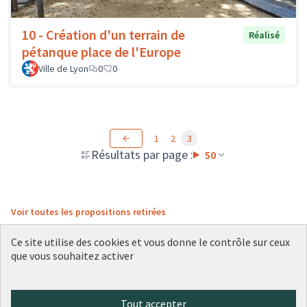
10 - Création d'un terrain de
Réalisé
pétanque place de l'Europe
Ville de Lyon
0
0
1
2
3
Résultats par page :
50
Voir toutes les propositions retirées
Ce site utilise des cookies et vous donne le contrôle sur ceux
que vous souhaitez activer
Conditions d'utilisation
Paramètres des cookies
Plateforme de participation citoyenne de la Ville de Lyon sur X
Plateforme de participation citoyenne de la Ville de Lyon sur Face
Plateforme de participation citoyenne de la Ville de Lyon sur 
Plateforme de participation citoyenne de la Ville de Lyo
Plateforme de participation citoyenne de la Ville d
Tout accepter