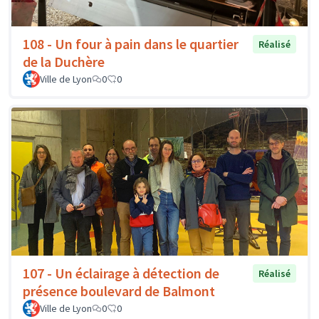
108 - Un four à pain dans le quartier
Réalisé
de la Duchère
Ville de Lyon
0
0
107 - Un éclairage à détection de
Réalisé
présence boulevard de Balmont
Ville de Lyon
0
0