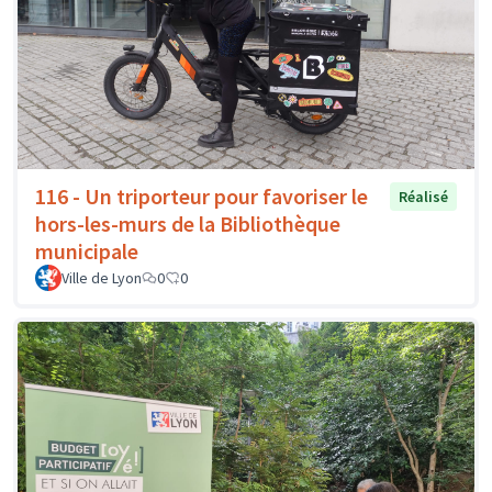
116 - Un triporteur pour favoriser le
Réalisé
hors-les-murs de la Bibliothèque
municipale
Ville de Lyon
0
0