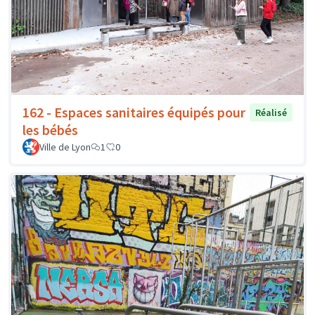
162 - Espaces sanitaires équipés pour
Réalisé
les bébés
Ville de Lyon
1
0