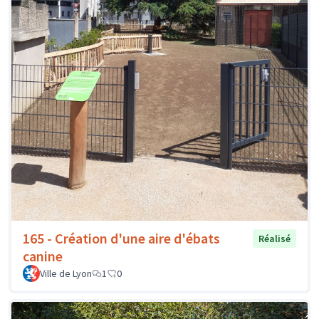
165 - Création d'une aire d'ébats
Réalisé
canine
Ville de Lyon
1
0