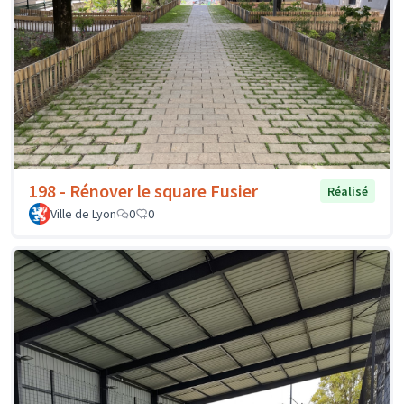
198 - Rénover le square Fusier
Réalisé
Ville de Lyon
0
0