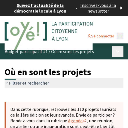
Suivez l'actualité de la
Inscrivez-vous à la
-
démocratie locale à Lyon
newsletter
Menu
Se connecter
Menu p
Budget participatif #1
/
Où en sont les projets
Où en sont les projets
Filtrer et rechercher
Passer la carte
Leaflet
|
©
OpenStreetMap
contributors
L'élément suivant est une carte qui présente les éléments 
+
Dans cette rubrique, retrouvez les 110 projets lauréats
−
de la 1ère édition et leur avancée. Envie de participer ?
Rendez-vous dans la rubrique
Agenda
, une réunion,
(S'ouvre dans un nouve
un atelier ou une inauguration sont peut-être bientôt