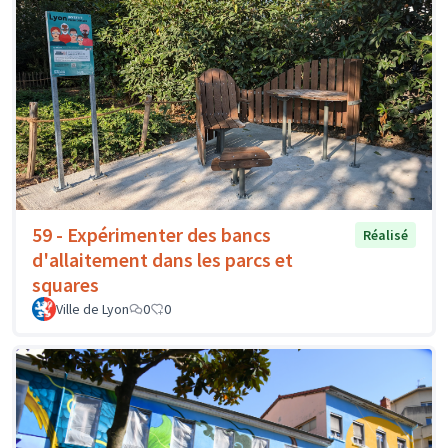
59 - Expérimenter des bancs
Réalisé
d'allaitement dans les parcs et
squares
Ville de Lyon
0
0