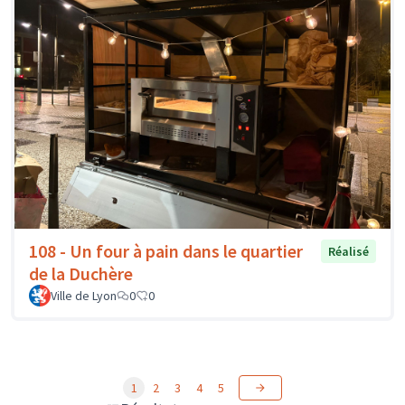
108 - Un four à pain dans le quartier
Réalisé
de la Duchère
Ville de Lyon
0
0
1
2
3
4
5