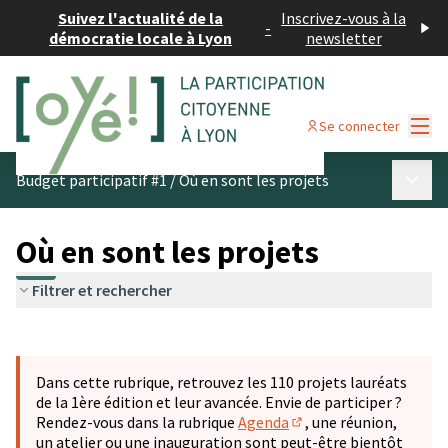
Suivez l'actualité de la
Inscrivez-vous à la
-
démocratie locale à Lyon
newsletter
Menu
Se connecter
Menu p
Budget participatif #1
/
Où en sont les projets
Où en sont les projets
Filtrer et rechercher
Passer la carte
Leaflet
|
©
OpenStreetMap
contributors
L'élément suivant est une carte qui présente les éléments 
+
Dans cette rubrique, retrouvez les 110 projets lauréats
−
de la 1ère édition et leur avancée. Envie de participer ?
Rendez-vous dans la rubrique
Agenda
, une réunion,
(S'ouvre dans un nouve
un atelier ou une inauguration sont peut-être bientôt