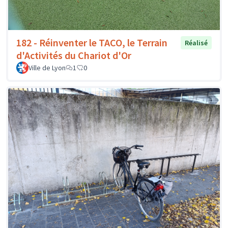
182 - Réinventer le TACO, le Terrain
Réalisé
d'Activités du Chariot d'Or
Ville de Lyon
1
0