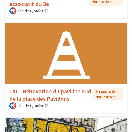
réalisation
associatif du 3e
Ville de Lyon
0
0
181 - Rénovation du pavillon sud
En cours de
réalisation
de la place des Pavillons
Ville de Lyon
0
0