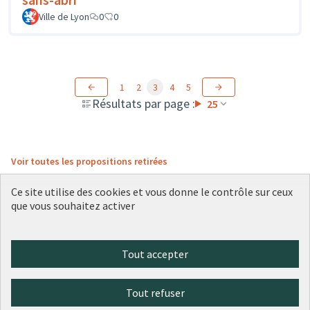
Ville de Lyon
0
0
1
2
3
4
5
Résultats par page :
25
Voir toutes les propositions retirées
Ce site utilise des cookies et vous donne le contrôle sur ceux
que vous souhaitez activer
Conditions d'utilisation
Paramètres des cookies
Plateforme de participation citoyenne de la Ville de Lyon sur X
Plateforme de participation citoyenne de la Ville de Lyon sur Face
Plateforme de participation citoyenne de la Ville de Lyon sur 
Plateforme de participation citoyenne de la Ville de Lyo
Plateforme de participation citoyenne de la Ville d
Tout accepter
(Lien externe)
(Lien externe)
(Lien externe)
(Lien externe)
(Lien externe)
Tout refuser