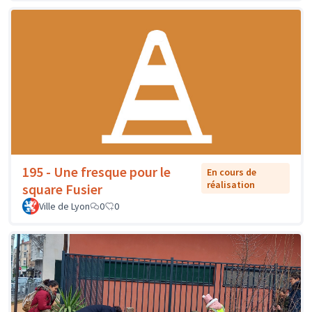
195 - Une fresque pour le
En cours de
réalisation
square Fusier
Ville de Lyon
0
0