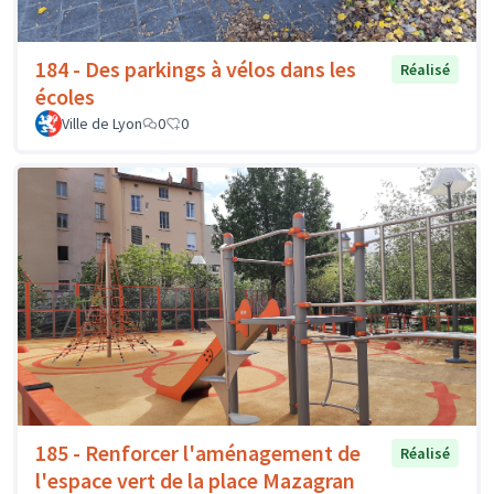
184 - Des parkings à vélos dans les
Réalisé
écoles
Ville de Lyon
0
0
185 - Renforcer l'aménagement de
Réalisé
l'espace vert de la place Mazagran