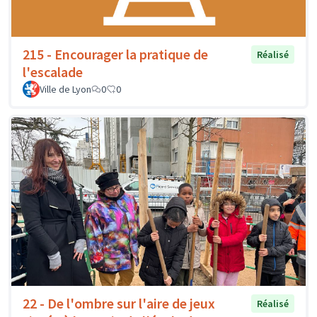
215 - Encourager la pratique de
Réalisé
l'escalade
Ville de Lyon
0
0
22 - De l'ombre sur l'aire de jeux
Réalisé