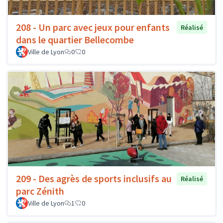
208 - Un parc avec jeux pour enfants
Réalisé
dans le quartier Bellecombe
Ville de Lyon
0
0
209 - Des agrès de sports inclusifs au
Réalisé
parc Zénith
Ville de Lyon
1
0