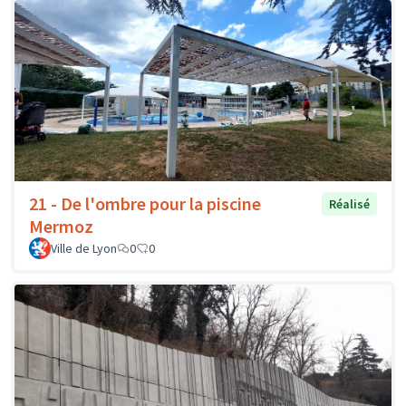
21 - De l'ombre pour la piscine
Réalisé
Mermoz
Ville de Lyon
0
0