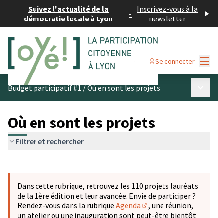
Suivez l'actualité de la
Inscrivez-vous à la
-
démocratie locale à Lyon
newsletter
Menu
Se connecter
Menu p
Budget participatif #1
/
Où en sont les projets
Où en sont les projets
Filtrer et rechercher
Passer la carte
Leaflet
|
©
OpenStreetMap
contributors
L'élément suivant est une carte qui présente les éléments 
+
Dans cette rubrique, retrouvez les 110 projets lauréats
−
de la 1ère édition et leur avancée. Envie de participer ?
Rendez-vous dans la rubrique
Agenda
, une réunion,
(S'ouvre dans un nouve
un atelier ou une inauguration sont peut-être bientôt