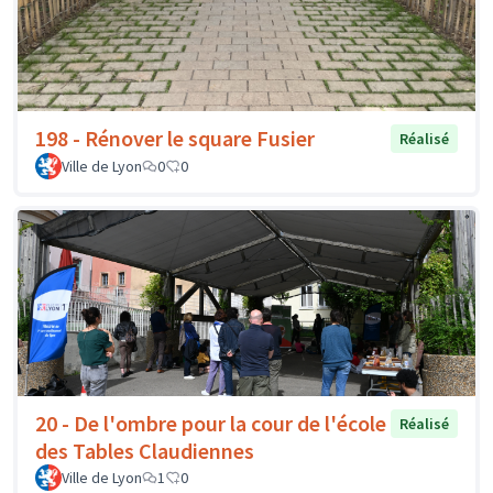
198 - Rénover le square Fusier
Réalisé
Ville de Lyon
0
0
20 - De l'ombre pour la cour de l'école
Réalisé
des Tables Claudiennes
Ville de Lyon
1
0