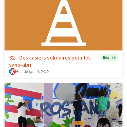
32 - Des casiers solidaires pour les
Réalisé
sans-abri
Ville de Lyon
0
0