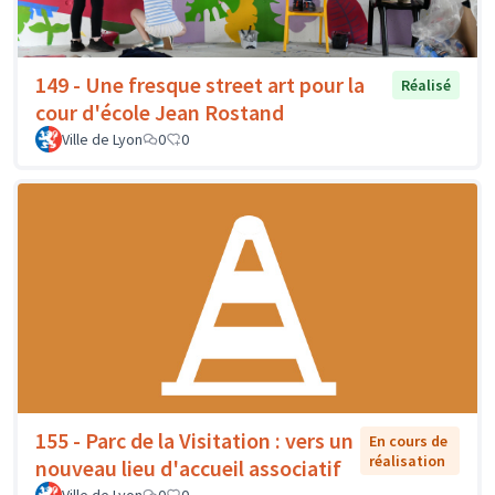
149 - Une fresque street art pour la
Réalisé
cour d'école Jean Rostand
Ville de Lyon
0
0
155 - Parc de la Visitation : vers un
En cours de
réalisation
nouveau lieu d'accueil associatif