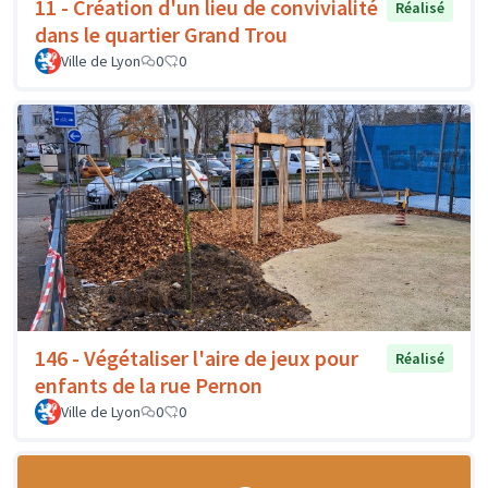
11 - Création d'un lieu de convivialité
Réalisé
dans le quartier Grand Trou
Ville de Lyon
0
0
146 - Végétaliser l'aire de jeux pour
Réalisé
enfants de la rue Pernon
Ville de Lyon
0
0