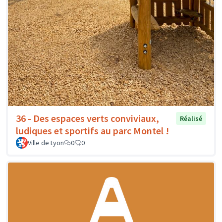
36 - Des espaces verts conviviaux,
Réalisé
ludiques et sportifs au parc Montel !
Ville de Lyon
0
0