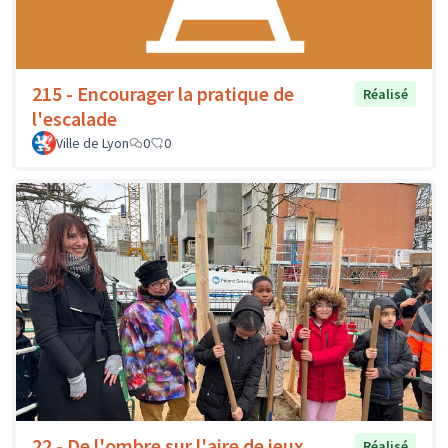
215 - Encourager la pratique de
Réalisé
l'escalade
Ville de Lyon
0
0
22 - De l'ombre sur l'aire de jeux
Réalisé