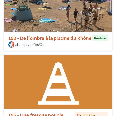
192 - De l'ombre à la piscine du Rhône
Réalisé
Ville de Lyon
0
0
195 - Une fresque pour le
En cours de