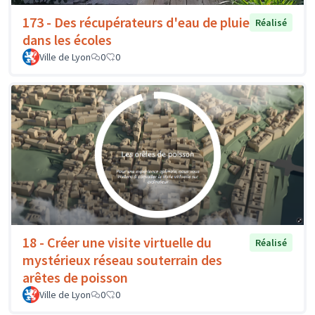
173 - Des récupérateurs d'eau de pluie
Réalisé
dans les écoles
Ville de Lyon
0
0
18 - Créer une visite virtuelle du
Réalisé
mystérieux réseau souterrain des
arêtes de poisson
Ville de Lyon
0
0