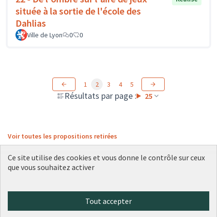
située à la sortie de l'école des
Dahlias
Ville de Lyon
0
0
1
2
3
4
5
Résultats par page :
25
Voir toutes les propositions retirées
Ce site utilise des cookies et vous donne le contrôle sur ceux
que vous souhaitez activer
Conditions d'utilisation
Paramètres des cookies
Plateforme de participation citoyenne de la Ville de Lyon sur X
Plateforme de participation citoyenne de la Ville de Lyon sur Face
Plateforme de participation citoyenne de la Ville de Lyon sur 
Plateforme de participation citoyenne de la Ville de Lyo
Plateforme de participation citoyenne de la Ville d
Tout accepter
(Lien externe)
(Lien externe)
(Lien externe)
(Lien externe)
(Lien externe)