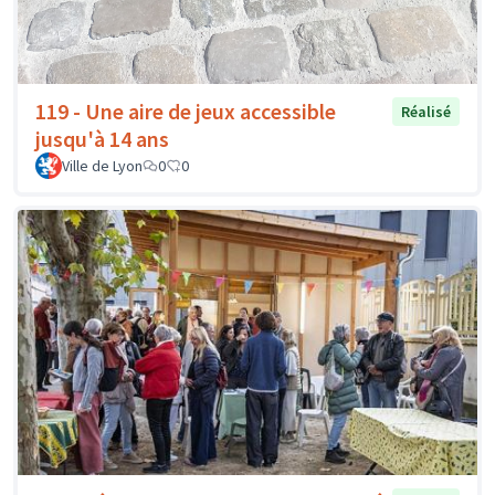
119 - Une aire de jeux accessible
Réalisé
jusqu'à 14 ans
Ville de Lyon
0
0