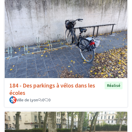
184 - Des parkings à vélos dans les
Réalisé
écoles
Ville de Lyon
0
0