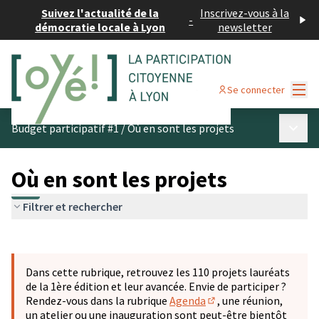
Suivez l'actualité de la
Inscrivez-vous à la
-
démocratie locale à Lyon
newsletter
Menu
Se connecter
Menu p
Budget participatif #1
/
Où en sont les projets
Où en sont les projets
Filtrer et rechercher
Passer la carte
Leaflet
|
©
OpenStreetMap
contributors
L'élément suivant est une carte qui présente les éléments 
+
Dans cette rubrique, retrouvez les 110 projets lauréats
−
de la 1ère édition et leur avancée. Envie de participer ?
Rendez-vous dans la rubrique
Agenda
, une réunion,
(S'ouvre dans un nouve
un atelier ou une inauguration sont peut-être bientôt