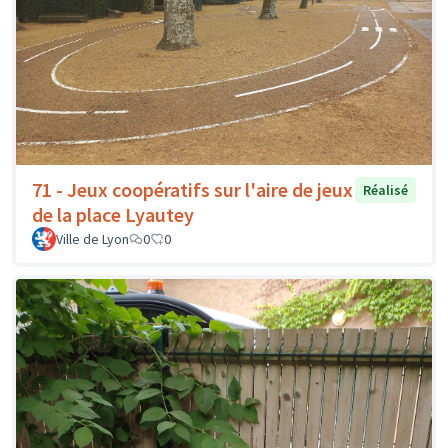
71 - Jeux coopératifs sur l'aire de jeux
Réalisé
de la place Lyautey
Ville de Lyon
0
0