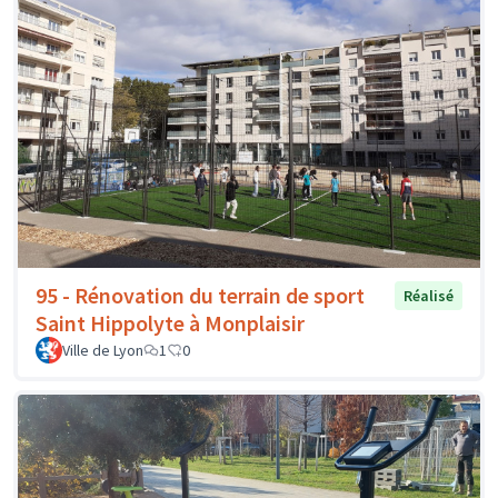
95 - Rénovation du terrain de sport
Réalisé
Saint Hippolyte à Monplaisir
Ville de Lyon
1
0