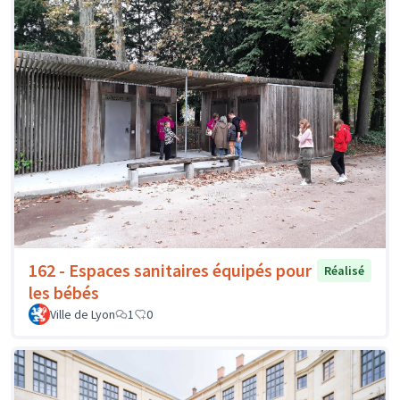
162 - Espaces sanitaires équipés pour
Réalisé
les bébés
Ville de Lyon
1
0