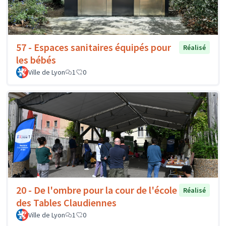
57 - Espaces sanitaires équipés pour
Réalisé
les bébés
Ville de Lyon
1
0
20 - De l'ombre pour la cour de l'école
Réalisé
des Tables Claudiennes
Ville de Lyon
1
0