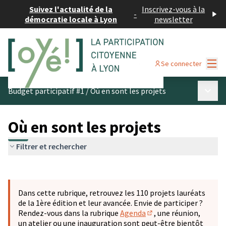
Suivez l'actualité de la
Inscrivez-vous à la
-
démocratie locale à Lyon
newsletter
Menu
Se connecter
Menu p
Budget participatif #1
/
Où en sont les projets
Où en sont les projets
Filtrer et rechercher
Passer la carte
Leaflet
|
©
OpenStreetMap
contributors
L'élément suivant est une carte qui présente les éléments 
+
Dans cette rubrique, retrouvez les 110 projets lauréats
−
de la 1ère édition et leur avancée. Envie de participer ?
Rendez-vous dans la rubrique
Agenda
, une réunion,
(S'ouvre dans un nouve
un atelier ou une inauguration sont peut-être bientôt