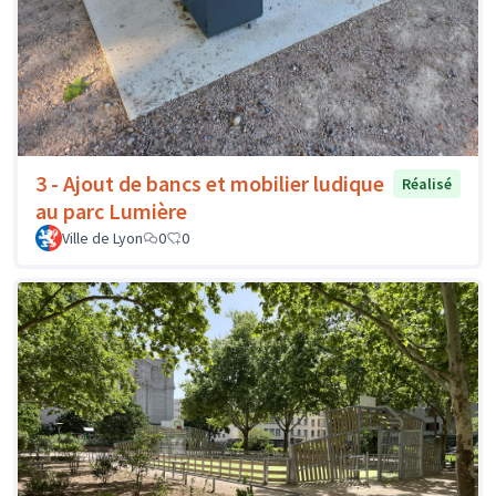
3 - Ajout de bancs et mobilier ludique
Réalisé
au parc Lumière
Ville de Lyon
0
0