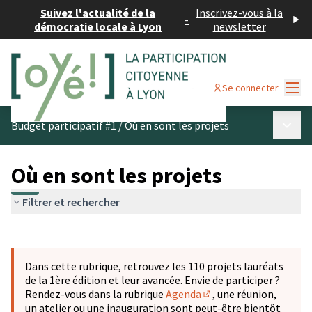
Suivez l'actualité de la
Inscrivez-vous à la
-
démocratie locale à Lyon
newsletter
Menu
Se connecter
Menu p
Budget participatif #1
/
Où en sont les projets
Où en sont les projets
Filtrer et rechercher
Passer la carte
Leaflet
|
©
OpenStreetMap
contributors
L'élément suivant est une carte qui présente les éléments 
+
Dans cette rubrique, retrouvez les 110 projets lauréats
−
de la 1ère édition et leur avancée. Envie de participer ?
Rendez-vous dans la rubrique
Agenda
, une réunion,
(S'ouvre dans un nouve
un atelier ou une inauguration sont peut-être bientôt