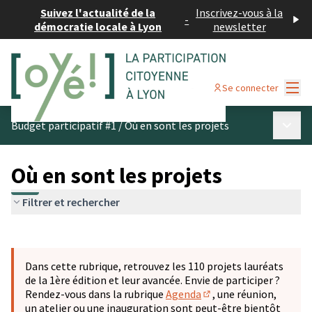
Suivez l'actualité de la
Inscrivez-vous à la
-
démocratie locale à Lyon
newsletter
Menu
Se connecter
Menu p
Budget participatif #1
/
Où en sont les projets
Où en sont les projets
Filtrer et rechercher
Passer la carte
Leaflet
|
©
OpenStreetMap
contributors
L'élément suivant est une carte qui présente les éléments 
+
Dans cette rubrique, retrouvez les 110 projets lauréats
−
de la 1ère édition et leur avancée. Envie de participer ?
Rendez-vous dans la rubrique
Agenda
, une réunion,
(S'ouvre dans un nouve
un atelier ou une inauguration sont peut-être bientôt