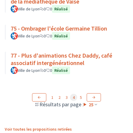
de la médiathèque de Vaise
Ville de Lyon
0
0
Réalisé
75 - Ombrager l'école Germaine Tillion
Ville de Lyon
0
0
Réalisé
77 - Plus d'animations Chez Daddy, café
associatif intergénérationnel
Ville de Lyon
0
0
Réalisé
1
2
3
4
5
Résultats par page :
25
Voir toutes les propositions retirées