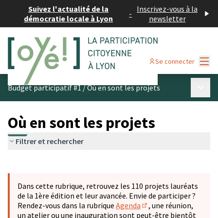
Suivez l'actualité de la
Inscrivez-vous à la
-
démocratie locale à Lyon
newsletter
Menu
Se connecter
Menu p
Budget participatif #1
/
Où en sont les projets
Où en sont les projets
Filtrer et rechercher
Passer la carte
Leaflet
|
©
OpenStreetMap
contributors
L'élément suivant est une carte qui présente les éléments 
+
Dans cette rubrique, retrouvez les 110 projets lauréats
−
de la 1ère édition et leur avancée. Envie de participer ?
Rendez-vous dans la rubrique
Agenda
, une réunion,
(S'ouvre dans un nouve
un atelier ou une inauguration sont peut-être bientôt