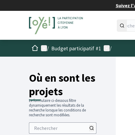
Suivez l'
Accueil
Menu principal
Menu utilisat
/
Budget participatif #1
/
Passer
L'élémen
+
−
Où en sont les
projets
Le formulaire ci-dessous filtre
dynamiquement les résultats de la
recherche lorsque les conditions de
recherche sont modifiées.