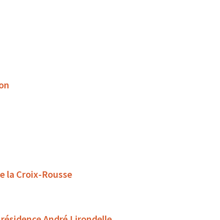
son
de la Croix-Rousse
 résidence André Lirondelle