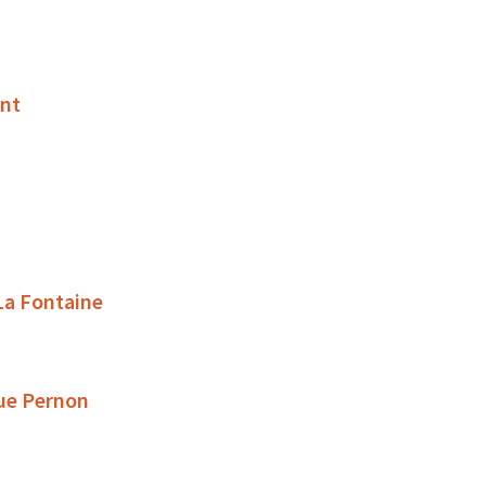
ant
 La Fontaine
rue Pernon