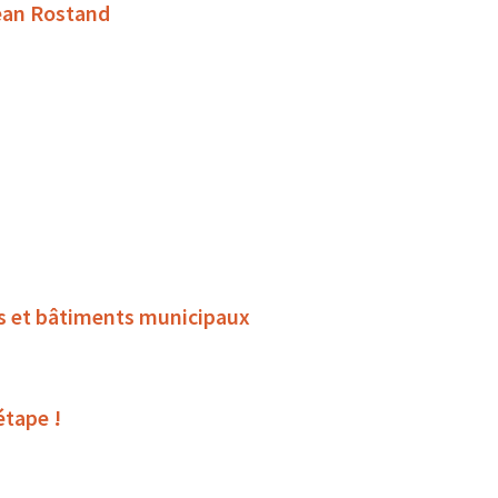
Jean Rostand
rts et bâtiments municipaux
étape !