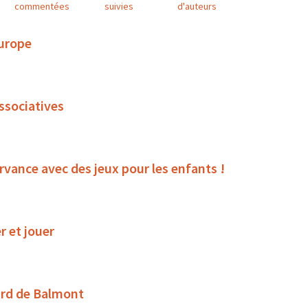
commentées
suivies
d'auteurs
Europe
associatives
rvance avec des jeux pour les enfants !
r et jouer
ard de Balmont