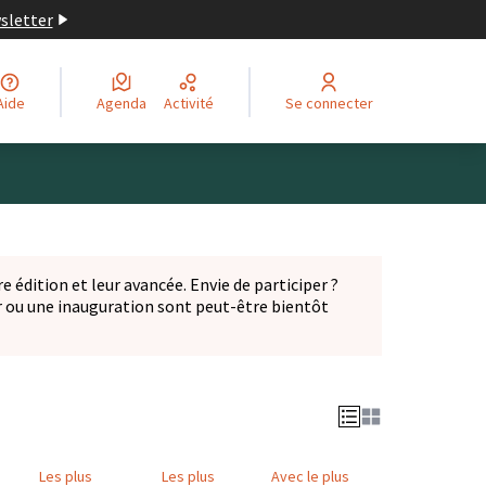
wsletter
Aide
Agenda
Activité
Se connecter
Leaflet
|
©
OpenStreetMap
contributors
ge comme des points de carte. L'élément peut être utilisé ave
e édition et leur avancée. Envie de participer ?
er ou une inauguration sont peut-être bientôt
nglet)
Les plus
Les plus
Avec le plus