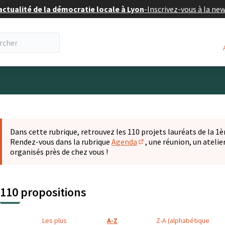
actualité de la démocratie locale à Lyon
-
Inscrivez-vous à la ne
eur
 la carte
t suivant est une carte qui présente les éléments de cette pa
Dans cette rubrique, retrouvez les 110 projets lauréats de la 1èr
Rendez-vous dans la rubrique
Agenda
, une réunion, un ateli
(S'ouvre dans un nouvel o
organisés près de chez vous !
110 propositions
Les plus
A-Z
Z-A (alphabétique