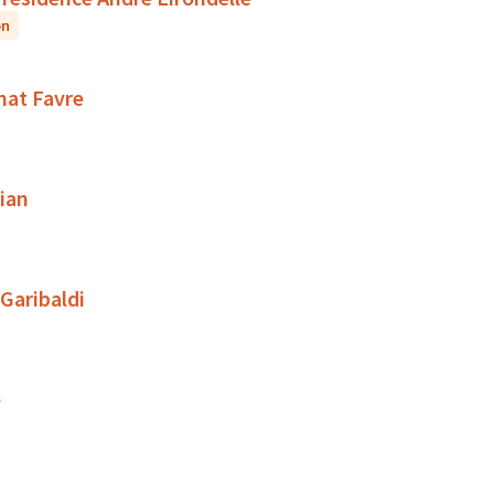
on
rnat Favre
ian
 Garibaldi
e