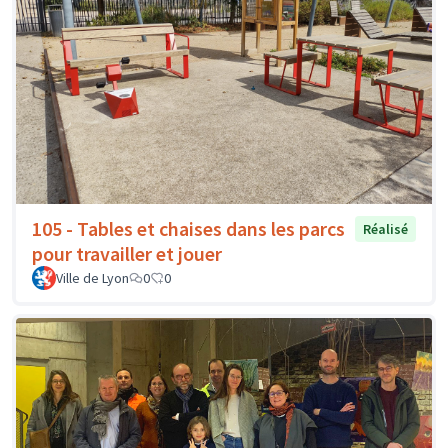
105 - Tables et chaises dans les parcs
Réalisé
pour travailler et jouer
Ville de Lyon
0
0