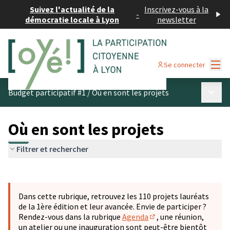
Suivez l'actualité de la
Inscrivez-vous à la
-
démocratie locale à Lyon
newsletter
Menu
Se connecter
Menu p
Budget participatif #1
/
Où en sont les projets
Où en sont les projets
Filtrer et rechercher
Passer la carte
Leaflet
|
©
OpenStreetMap
contributors
L'élément suivant est une carte qui présente les éléments 
+
Dans cette rubrique, retrouvez les 110 projets lauréats
−
de la 1ère édition et leur avancée. Envie de participer ?
Rendez-vous dans la rubrique
Agenda
, une réunion,
(S'ouvre dans un nouve
un atelier ou une inauguration sont peut-être bientôt