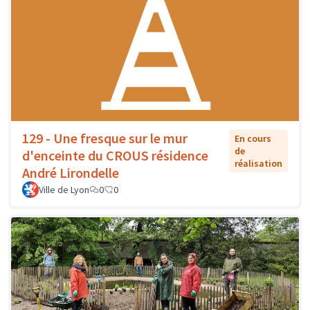
129 - Une fresque sur le mur
En cours
de
d'enceinte du CROUS résidence
réalisation
André Lirondelle
Ville de Lyon
0
0