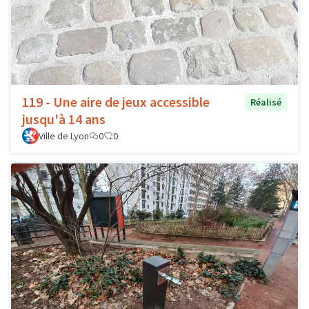
119 - Une aire de jeux accessible
Réalisé
jusqu'à 14 ans
Ville de Lyon
0
0