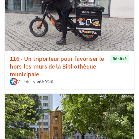
116 - Un triporteur pour favoriser le
Réalisé
hors-les-murs de la Bibliothèque
municipale
Ville de Lyon
0
0