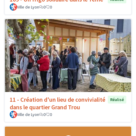
Ville de Lyon
0
0
11 - Création d'un lieu de convivialité
Réalisé
dans le quartier Grand Trou
Ville de Lyon
0
0