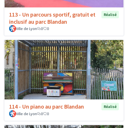
113 - Un parcours sportif, gratuit et
Réalisé
inclusif au parc Blandan
Ville de Lyon
0
0
114 - Un piano au parc Blandan
Réalisé
Ville de Lyon
0
0