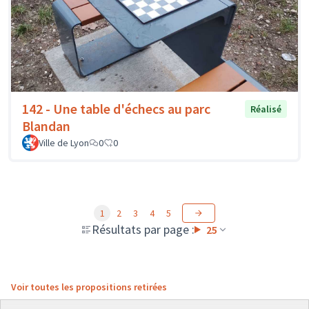
142 - Une table d'échecs au parc
Réalisé
Blandan
Ville de Lyon
0
0
1
2
3
4
5
Résultats par page :
25
Voir toutes les propositions retirées