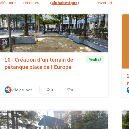
Aléatoire
récentes
(alphabétique)
inverse)
10 - Création d'un terrain de
Réalisé
pétanque place de l'Europe
Ville de Lyon
0
0