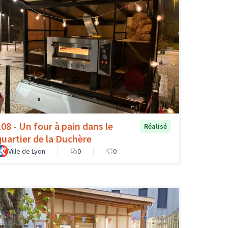
108 - Un four à pain dans le
Réalisé
quartier de la Duchère
Ville de Lyon
0
0