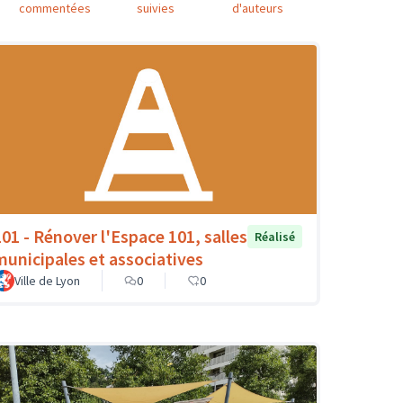
commentées
suivies
d'auteurs
101 - Rénover l'Espace 101, salles
Réalisé
municipales et associatives
Ville de Lyon
0
0