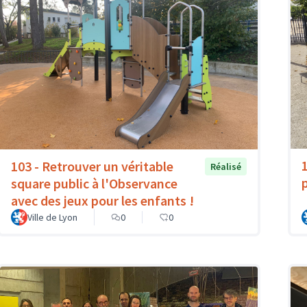
103 - Retrouver un véritable
Réalisé
p
square public à l'Observance
avec des jeux pour les enfants !
Ville de Lyon
0
0