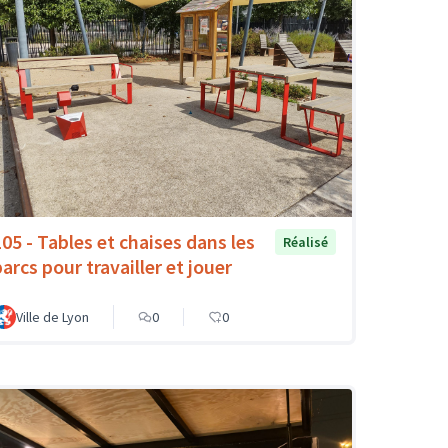
105 - Tables et chaises dans les
Réalisé
arcs pour travailler et jouer
Ville de Lyon
0
0