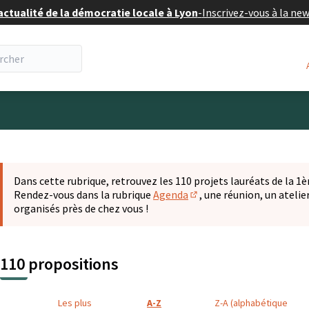
actualité de la démocratie locale à Lyon
-
Inscrivez-vous à la ne
eur
 la carte
t suivant est une carte qui présente les éléments de cette pa
Dans cette rubrique, retrouvez les 110 projets lauréats de la 1èr
Rendez-vous dans la rubrique
Agenda
, une réunion, un ateli
(S'ouvre dans un nouvel o
organisés près de chez vous !
110 propositions
Les plus
A-Z
Z-A (alphabétique