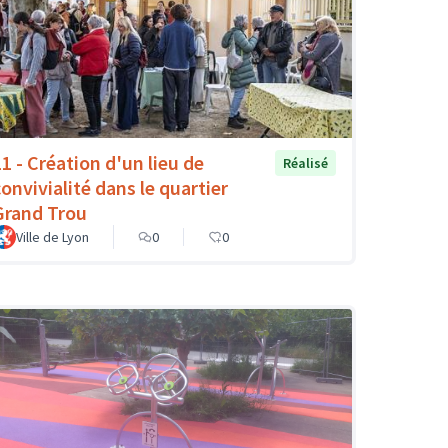
11 - Création d'un lieu de
Réalisé
convivialité dans le quartier
Grand Trou
Ville de Lyon
0
0