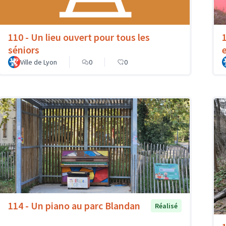
110 - Un lieu ouvert pour tous les
séniors
Ville de Lyon
0
0
114 - Un piano au parc Blandan
Réalisé