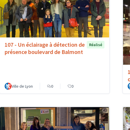
107 - Un éclairage à détection de
Réalisé
présence boulevard de Balmont
Ville de Lyon
0
0