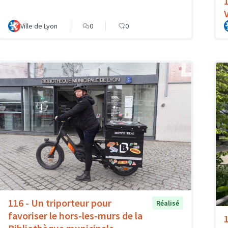
1
Ville de Lyon
0
0
116 - Un triporteur pour
Réalisé
favoriser le hors-les-murs de la