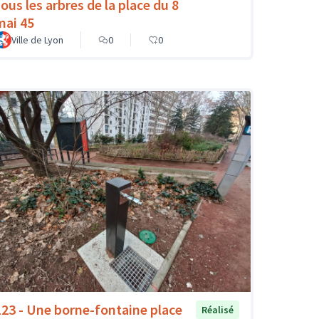
sous les arbres de la place du 8
mai 45
Ville de Lyon
0
0
123 - Une borne-fontaine place
Réalisé