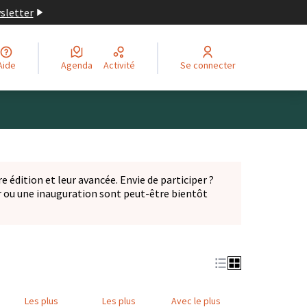
wsletter
Aide
Agenda
Activité
Se connecter
Leaflet
|
©
OpenStreetMap
contributors
ge comme des points de carte. L'élément peut être utilisé ave
e édition et leur avancée. Envie de participer ?
er ou une inauguration sont peut-être bientôt
nglet)
Les plus
Les plus
Avec le plus