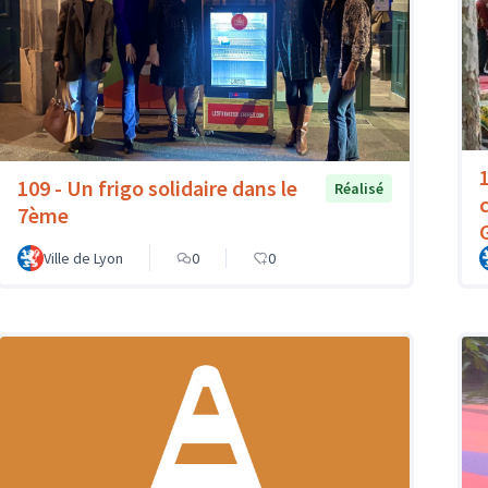
109 - Un frigo solidaire dans le
Réalisé
7ème
Ville de Lyon
0
0