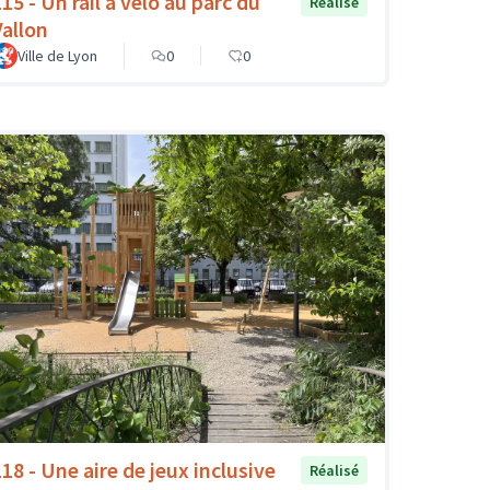
15 - Un rail à vélo au parc du
Réalisé
Vallon
Ville de Lyon
0
0
118 - Une aire de jeux inclusive
Réalisé