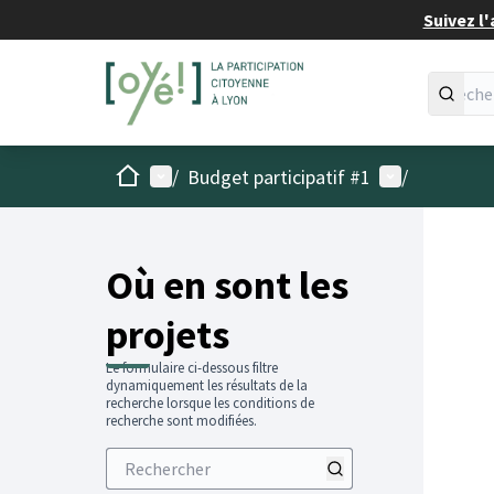
Suivez l'
Accueil
Menu principal
Menu utilisat
/
Budget participatif #1
/
Passer
L'élémen
+
−
Où en sont les
projets
Le formulaire ci-dessous filtre
dynamiquement les résultats de la
recherche lorsque les conditions de
recherche sont modifiées.