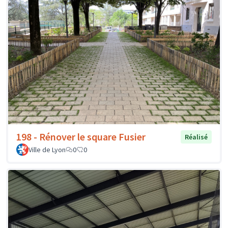
198 - Rénover le square Fusier
Réalisé
Ville de Lyon
0
0