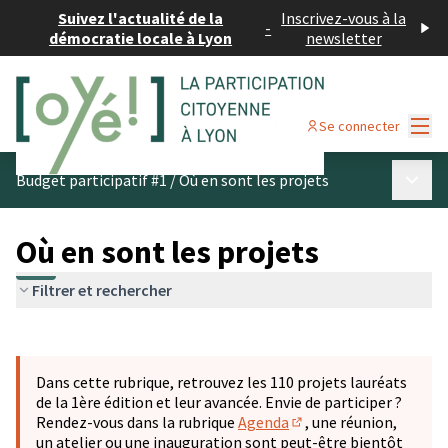
Suivez l'actualité de la
Inscrivez-vous à la
-
démocratie locale à Lyon
newsletter
Menu
Se connecter
Menu p
Budget participatif #1
/
Où en sont les projets
Où en sont les projets
Filtrer et rechercher
Passer la carte
Leaflet
|
©
OpenStreetMap
contributors
L'élément suivant est une carte qui présente les éléments 
+
Dans cette rubrique, retrouvez les 110 projets lauréats
−
de la 1ère édition et leur avancée. Envie de participer ?
Rendez-vous dans la rubrique
Agenda
, une réunion,
(S'ouvre dans un nouve
un atelier ou une inauguration sont peut-être bientôt