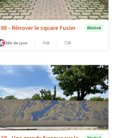
198 - Rénover le square Fusier
Réalisé
Ville de Lyon
0
0
128 - Une grande fresque sur le
Réalisé