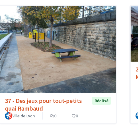
37 - Des jeux pour tout-petits
Réalisé
quai Rambaud
Ville de Lyon
0
0