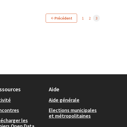
Précédent
1
2
3
ssources
Aide
ivité
Aide générale
ncontres
Elections municipales
et métropolitaines
lécharger les
chiers Open Data