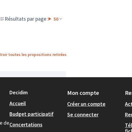
Résultats par page :
50
Voir toutes les propositions retirées
Decidim
Mon compte
Re
Accueil
Créer un compte
Act
Budget participatif
Se connecter
Re
le de
Concertations
Té
fi