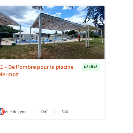
21 - De l'ombre pour la piscine
Réalisé
Mermoz
Ville de Lyon
0
0