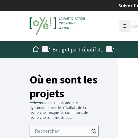
Suivez l'
Accueil
Menu principal
Menu utilisat
/
Budget participatif #1
/
Passer
L'élémen
+
−
Où en sont les
projets
Le formulaire ci-dessous filtre
dynamiquement les résultats de la
recherche lorsque les conditions de
recherche sont modifiées.