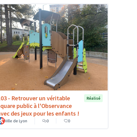
103 - Retrouver un véritable
Réalisé
square public à l'Observance
avec des jeux pour les enfants !
Ville de Lyon
0
0