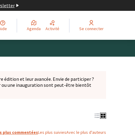
wsletter
Aide
Agenda
Activité
Se connecter
Leaflet
|
©
OpenStreetMap
contributors
ge comme des points de carte. L'élément peut être utilisé ave
e édition et leur avancée. Envie de participer ?
er ou une inauguration sont peut-être bientôt
nglet)
s plus commentées
Les plus suivies
Avec le plus d'auteurs