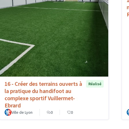
16 - Créer des terrains ouverts à
Réalisé
la pratique du handifoot au
complexe sportif Vuillermet-
Ebrard
Ville de Lyon
0
0