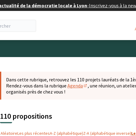
actualité de la démocratie locale à Lyon
-
Inscrivez-vous à la ne
eur
 la carte
t suivant est une carte qui présente les éléments de cette pa
Dans cette rubrique, retrouvez les 110 projets lauréats de la 1èr
Rendez-vous dans la rubrique
Agenda
, une réunion, un ateli
(S'ouvre dans un nouvel o
organisés près de chez vous !
110 propositions
Aléatoire
Les plus récentes
A-Z (alphabétique)
Z-A (alphabétique inverse)
Le