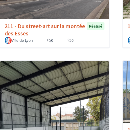
211 - Du street-art sur la montée
Réalisé
des Esses
Ville de Lyon
0
0