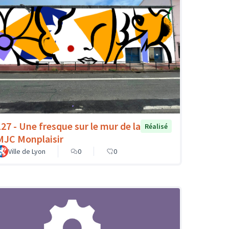
127 - Une fresque sur le mur de la
Réalisé
MJC Monplaisir
Ville de Lyon
0
0