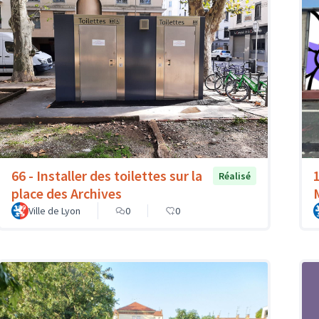
66 - Installer des toilettes sur la
Réalisé
place des Archives
Ville de Lyon
0
0