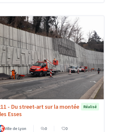
211 - Du street-art sur la montée
Réalisé
des Esses
Ville de Lyon
0
0