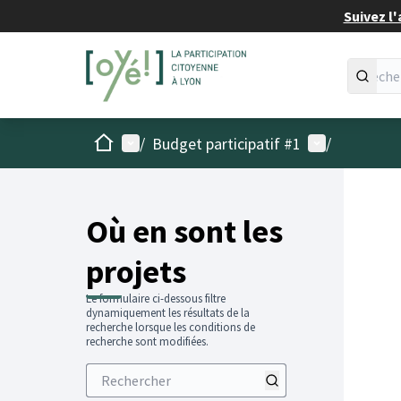
Suivez l'
Accueil
Menu principal
Menu utilisat
/
Budget participatif #1
/
Passer
L'élémen
+
−
Où en sont les
projets
Le formulaire ci-dessous filtre
dynamiquement les résultats de la
recherche lorsque les conditions de
recherche sont modifiées.