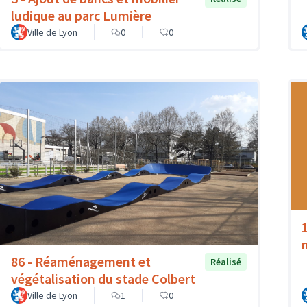
ludique au parc Lumière
Ville de Lyon
0
0
86 - Réaménagement et
Réalisé
végétalisation du stade Colbert
Ville de Lyon
1
0