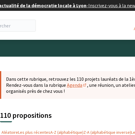
actualité de la démocratie locale à Lyon
-
Inscrivez-vous à la ne
eur
 la carte
t suivant est une carte qui présente les éléments de cette pa
Dans cette rubrique, retrouvez les 110 projets lauréats de la 1èr
Rendez-vous dans la rubrique
Agenda
, une réunion, un ateli
(S'ouvre dans un nouvel o
organisés près de chez vous !
110 propositions
Aléatoire
Les plus récentes
A-Z (alphabétique)
Z-A (alphabétique inverse)
L