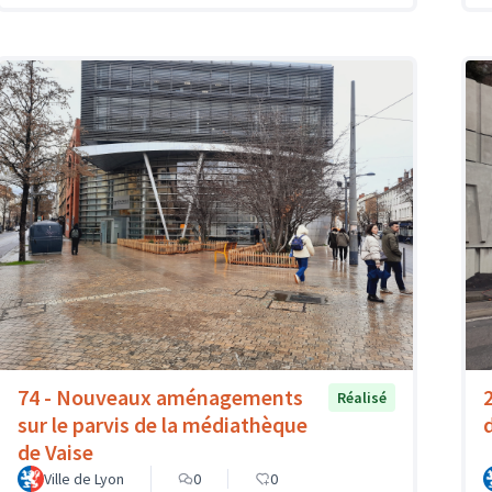
74 - Nouveaux aménagements
Réalisé
sur le parvis de la médiathèque
de Vaise
Ville de Lyon
0
0