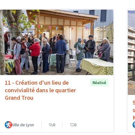
11 - Création d'un lieu de
Réalisé
convivialité dans le quartier
Grand Trou
Ville de Lyon
0
0