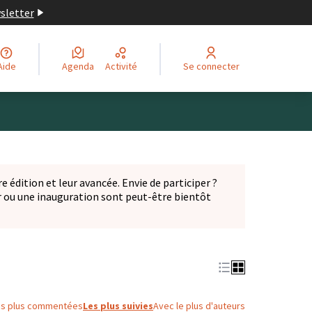
wsletter
Aide
Agenda
Activité
Se connecter
Leaflet
|
©
OpenStreetMap
contributors
ge comme des points de carte. L'élément peut être utilisé ave
e édition et leur avancée. Envie de participer ?
er ou une inauguration sont peut-être bientôt
nglet)
es plus commentées
Les plus suivies
Avec le plus d'auteurs