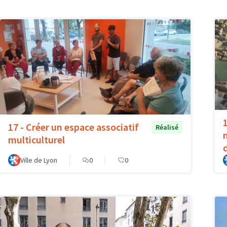
1
17 - Créer un espace associatif
Réalisé
multiculturel
Ville de Lyon
0
0