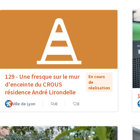
129 - Une fresque sur le mur
En cours
de
d'enceinte du CROUS
réalisation
résidence André Lirondelle
Ville de Lyon
0
0