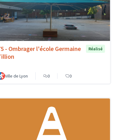
75 - Ombrager l'école Germaine
Réalisé
illion
Ville de Lyon
0
0