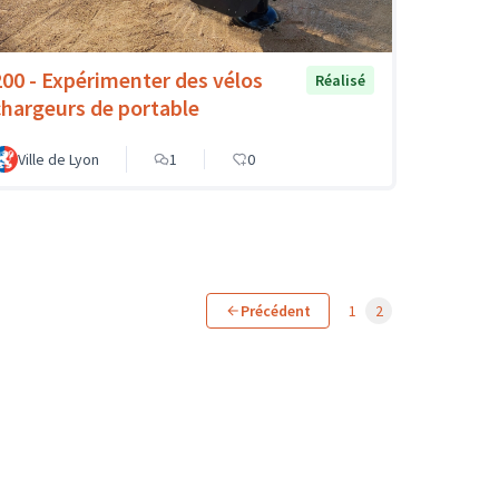
200 - Expérimenter des vélos
Réalisé
chargeurs de portable
Ville de Lyon
1
0
Précédent
1
2