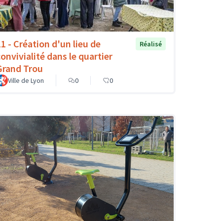
11 - Création d'un lieu de
Réalisé
convivialité dans le quartier
Grand Trou
Ville de Lyon
0
0