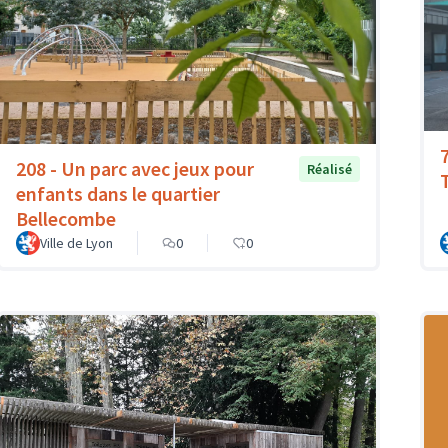
208 - Un parc avec jeux pour
Réalisé
T
enfants dans le quartier
Bellecombe
Ville de Lyon
0
0