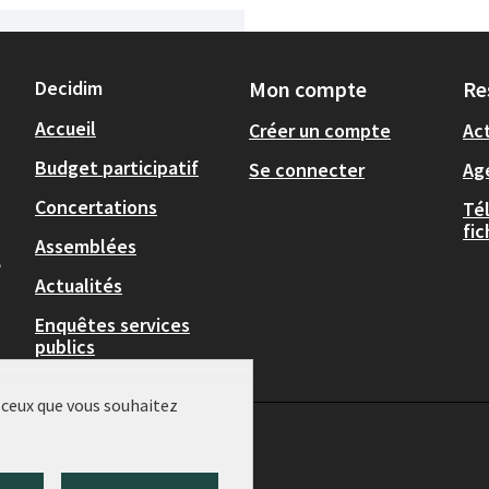
Decidim
Mon compte
Re
Accueil
Créer un compte
Act
Budget participatif
Se connecter
Ag
Concertations
Té
fi
Assemblées
,
Actualités
Enquêtes services
publics
r ceux que vous souhaitez