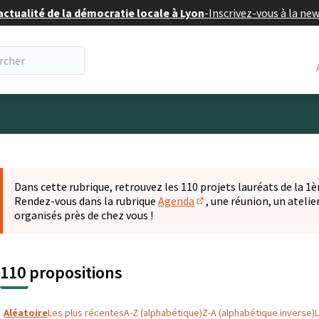
actualité de la démocratie locale à Lyon
-
Inscrivez-vous à la ne
eur
 la carte
t suivant est une carte qui présente les éléments de cette pa
Dans cette rubrique, retrouvez les 110 projets lauréats de la 1èr
Rendez-vous dans la rubrique
Agenda
, une réunion, un ateli
(S'ouvre dans un nouvel o
organisés près de chez vous !
110 propositions
Aléatoire
Les plus récentes
A-Z (alphabétique)
Z-A (alphabétique inverse)