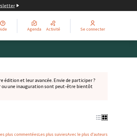
wsletter
Aide
Agenda
Activité
Se connecter
Leaflet
|
©
OpenStreetMap
contributors
ge comme des points de carte. L'élément peut être utilisé ave
e édition et leur avancée. Envie de participer ?
er ou une inauguration sont peut-être bientôt
nglet)
Les plus commentées
Les plus suivies
Avec le plus d'auteurs