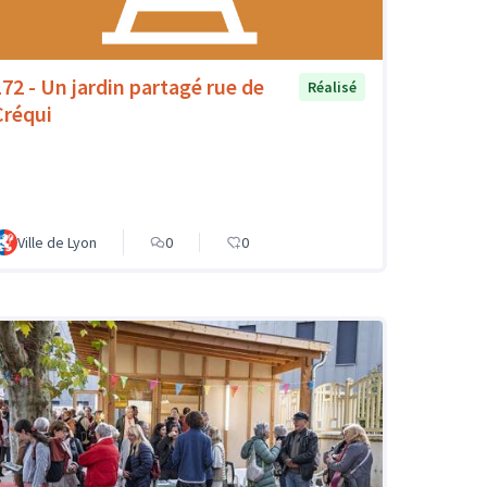
172 - Un jardin partagé rue de
Réalisé
Créqui
Ville de Lyon
0
0