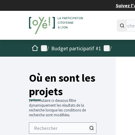
Suivez l'
Accueil
Menu principal
Menu utilisat
/
Budget participatif #1
/
Passer
L'élémen
+
−
Où en sont les
projets
Le formulaire ci-dessous filtre
dynamiquement les résultats de la
recherche lorsque les conditions de
recherche sont modifiées.