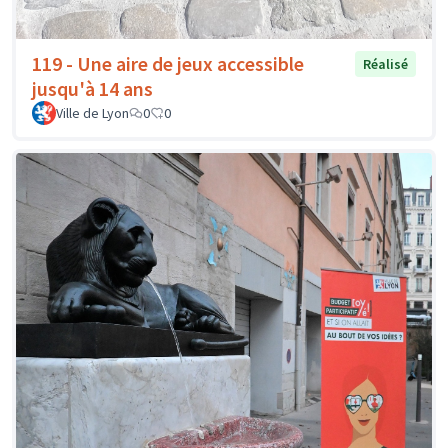
119 - Une aire de jeux accessible
Réalisé
jusqu'à 14 ans
Ville de Lyon
0
0