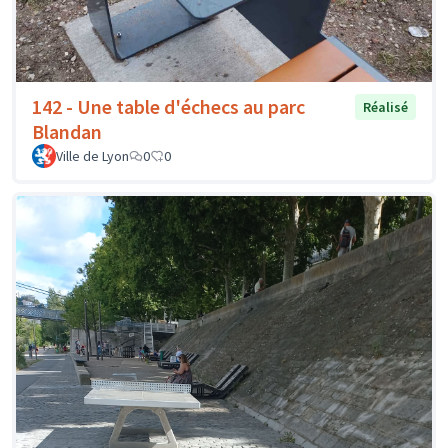
142 - Une table d'échecs au parc
Réalisé
Blandan
Ville de Lyon
0
0