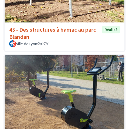
45 - Des structures à hamac au parc
Réalisé
Blandan
Ville de Lyon
0
0