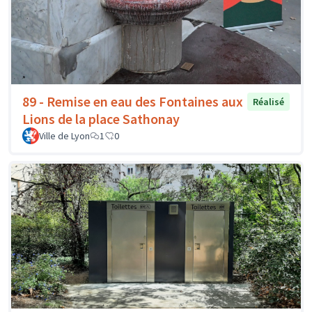
89 - Remise en eau des Fontaines aux
Réalisé
Lions de la place Sathonay
Ville de Lyon
1
0