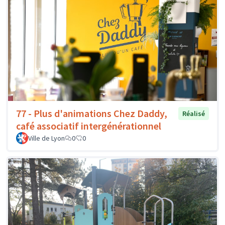
77 - Plus d'animations Chez Daddy,
Réalisé
café associatif intergénérationnel
Ville de Lyon
0
0