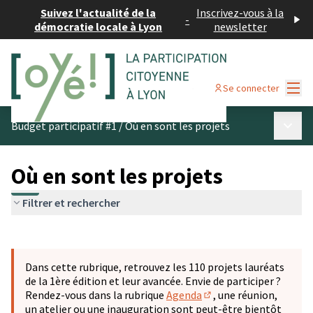
Suivez l'actualité de la
Inscrivez-vous à la
-
démocratie locale à Lyon
newsletter
Menu
Se connecter
Menu p
Budget participatif #1
/
Où en sont les projets
Où en sont les projets
Filtrer et rechercher
Passer la carte
Leaflet
|
©
OpenStreetMap
contributors
L'élément suivant est une carte qui présente les éléments 
+
Dans cette rubrique, retrouvez les 110 projets lauréats
−
de la 1ère édition et leur avancée. Envie de participer ?
Rendez-vous dans la rubrique
Agenda
, une réunion,
(S'ouvre dans un nouve
un atelier ou une inauguration sont peut-être bientôt