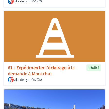
Ville de Lyon
0
0
61 - Expérimenter l'éclairage à la
Réalisé
demande à Montchat
Ville de Lyon
0
0