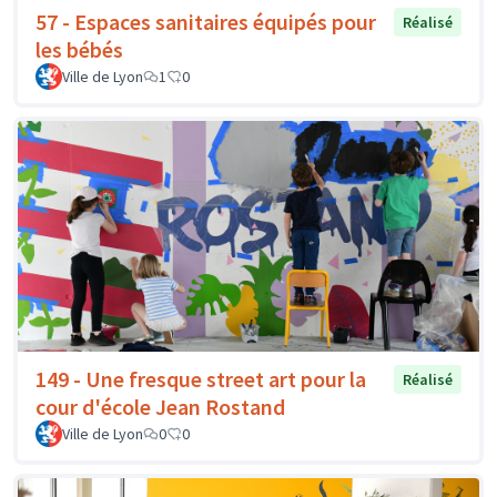
57 - Espaces sanitaires équipés pour
Réalisé
les bébés
Ville de Lyon
1
0
149 - Une fresque street art pour la
Réalisé
cour d'école Jean Rostand
Ville de Lyon
0
0