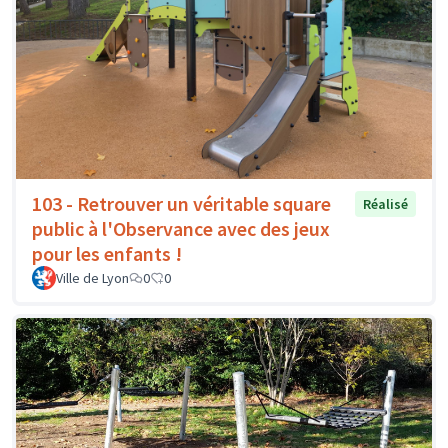
103 - Retrouver un véritable square
Réalisé
public à l'Observance avec des jeux
pour les enfants !
Ville de Lyon
0
0