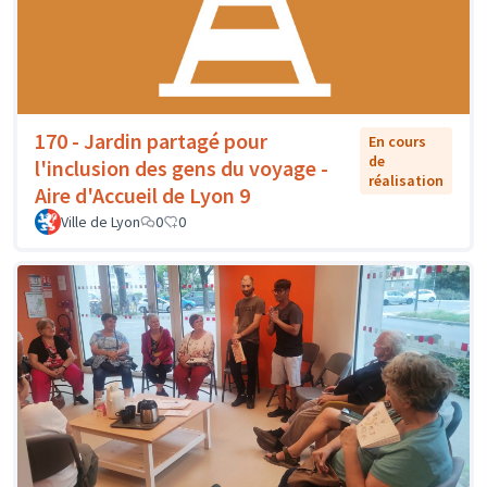
170 - Jardin partagé pour
En cours
de
l'inclusion des gens du voyage -
réalisation
Aire d'Accueil de Lyon 9
Ville de Lyon
0
0