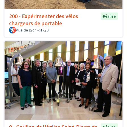
200 - Expérimenter des vélos
Réalisé
chargeurs de portable
Ville de Lyon
1
0
9 - Carillon de l'église Saint-Pierre de