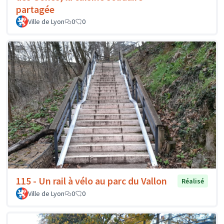
partagée
Ville de Lyon
0
0
115 - Un rail à vélo au parc du Vallon
Réalisé
Ville de Lyon
0
0