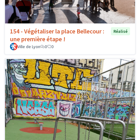
154 - Végétaliser la place Bellecour :
Réalisé
une première étape !
Ville de Lyon
0
0