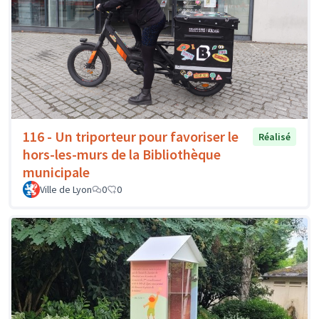
116 - Un triporteur pour favoriser le
Réalisé
hors-les-murs de la Bibliothèque
municipale
Ville de Lyon
0
0