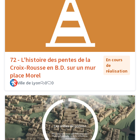
72 - L'histoire des pentes de la
En cours
de
Croix-Rousse en B.D. sur un mur
réalisation
place Morel
Ville de Lyon
0
0