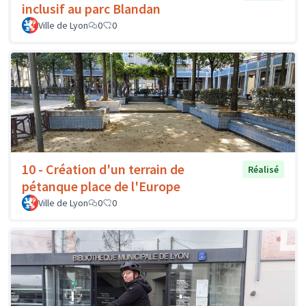
inclusif au parc Blandan
Ville de Lyon
0
0
10 - Création d'un terrain de
Réalisé
pétanque place de l'Europe
Ville de Lyon
0
0