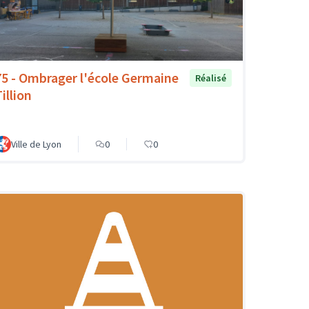
75 - Ombrager l'école Germaine
Réalisé
illion
Ville de Lyon
0
0