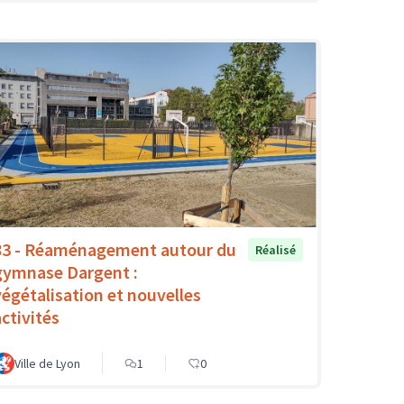
83 - Réaménagement autour du
Réalisé
gymnase Dargent :
végétalisation et nouvelles
activités
Ville de Lyon
1
0