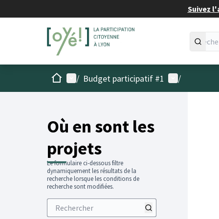
Suivez l'
Accueil
Menu principal
Menu utilisat
/
Budget participatif #1
/
Passer
L'élémen
+
−
Où en sont les
projets
Le formulaire ci-dessous filtre
dynamiquement les résultats de la
recherche lorsque les conditions de
recherche sont modifiées.