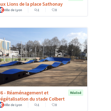
aux Lions de la place Sathonay
Ville de Lyon
1
0
86 - Réaménagement et
Réalisé
végétalisation du stade Colbert
Ville de Lyon
1
0