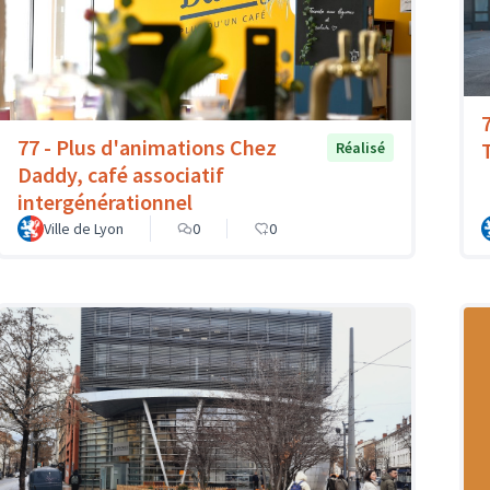
77 - Plus d'animations Chez
T
Réalisé
Daddy, café associatif
intergénérationnel
Ville de Lyon
0
0