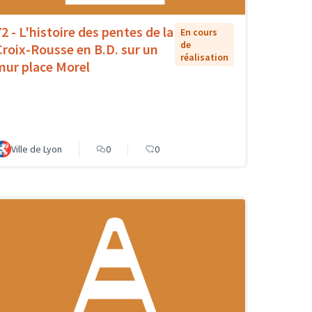
72 - L'histoire des pentes de la
En cours
de
Croix-Rousse en B.D. sur un
réalisation
mur place Morel
Ville de Lyon
0
0