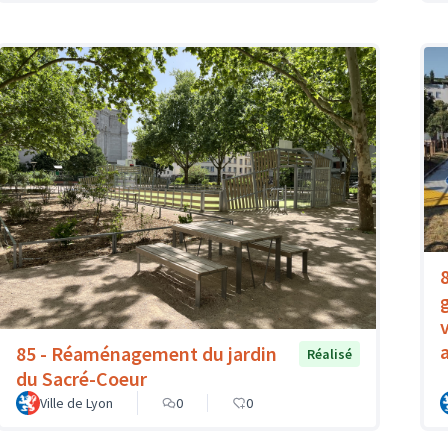
85 - Réaménagement du jardin
Réalisé
du Sacré-Coeur
Ville de Lyon
0
0