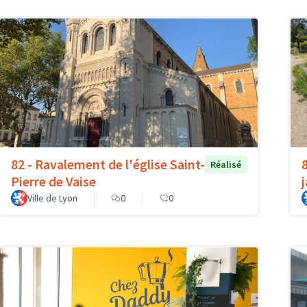
82 - Ravalement de l'église Saint-
Réalisé
Pierre de Vaise
Ville de Lyon
0
0