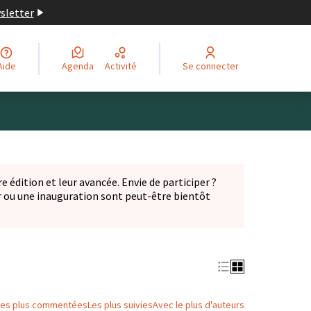
wsletter
Aide
Agenda
Activité
Se connecter
Leaflet
|
©
OpenStreetMap
contributors
ge comme des points de carte. L'élément peut être utilisé ave
e édition et leur avancée. Envie de participer ?
er ou une inauguration sont peut-être bientôt
nglet)
Les plus commentées
Les plus suivies
Avec le plus d'auteurs