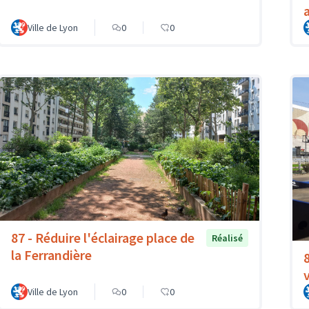
Ville de Lyon
0
0
87 - Réduire l'éclairage place de
Réalisé
la Ferrandière
Ville de Lyon
0
0