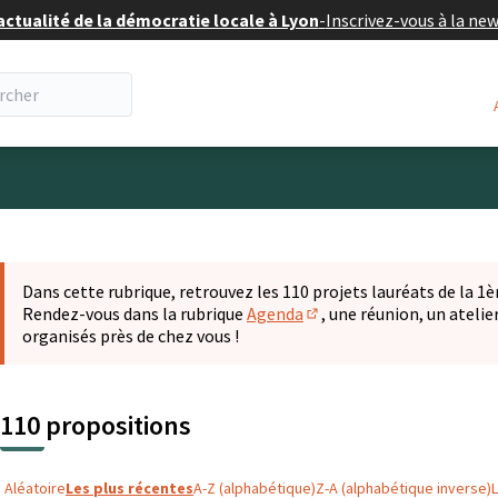
actualité de la démocratie locale à Lyon
-
Inscrivez-vous à la ne
eur
 la carte
t suivant est une carte qui présente les éléments de cette pa
Dans cette rubrique, retrouvez les 110 projets lauréats de la 1èr
Rendez-vous dans la rubrique
Agenda
, une réunion, un ateli
(S'ouvre dans un nouvel o
organisés près de chez vous !
110 propositions
Aléatoire
Les plus récentes
A-Z (alphabétique)
Z-A (alphabétique inverse)