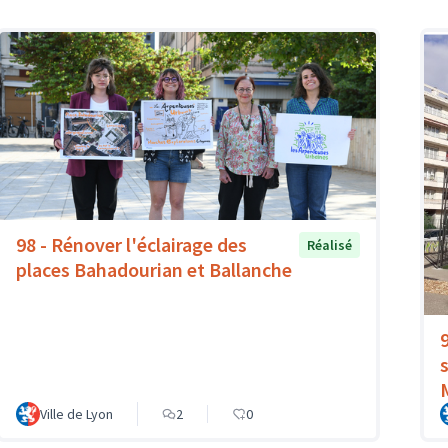
98 - Rénover l'éclairage des
Réalisé
places Bahadourian et Ballanche
Ville de Lyon
2
0