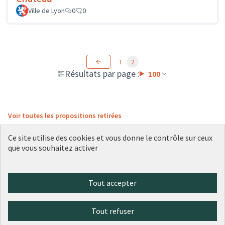
Ville de Lyon
0
0
1
2
Résultats par page :
100
Voir toutes les propositions retirées
Ce site utilise des cookies et vous donne le contrôle sur ceux
que vous souhaitez activer
Conditions d'utilisation
Paramètres des cookies
Plateforme de participation citoyenne de la Ville de Lyon sur X
Plateforme de participation citoyenne de la Ville de Lyon sur Face
Plateforme de participation citoyenne de la Ville de Lyon sur 
Plateforme de participation citoyenne de la Ville de Lyo
Plateforme de participation citoyenne de la Ville d
Tout accepter
(Lien externe)
(Lien externe)
(Lien externe)
(Lien externe)
(Lien externe)
Tout refuser