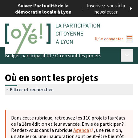
Suivez l'actualité de la
Inscrivez-vous à la
-
démocratie locale à Lyon
newsletter
Menu
Se connecter
Menu p
Budget participatif #1
/
Où en sont les projets
Où en sont les projets
Filtrer et rechercher
Passer la carte
Leaflet
|
©
OpenStreetMap
contributors
L'élément suivant est une carte qui présente les éléments 
+
Dans cette rubrique, retrouvez les 110 projets lauréats
−
de la 1ère édition et leur avancée. Envie de participer ?
Rendez-vous dans la rubrique
Agenda
, une réunion,
(S'ouvre dans un nouve
un atelier ou une inauguration sont peut-être bientôt