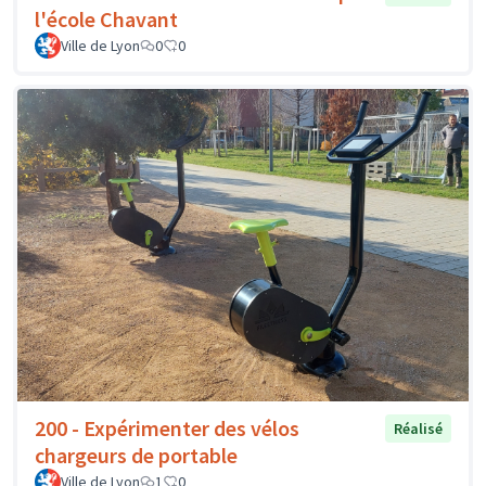
l'école Chavant
Ville de Lyon
0
0
200 - Expérimenter des vélos
Réalisé
chargeurs de portable
Ville de Lyon
1
0