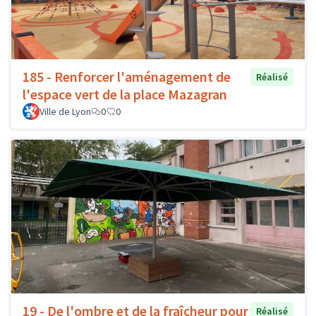
185 - Renforcer l'aménagement de
Réalisé
l'espace vert de la place Mazagran
Ville de Lyon
0
0
19 - De l'ombre et de la fraîcheur pour
Réalisé