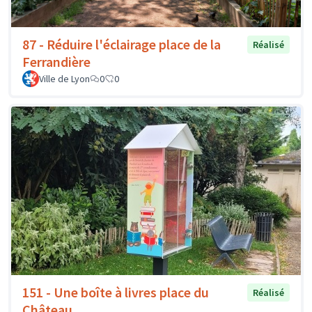
87 - Réduire l'éclairage place de la
Réalisé
Ferrandière
Ville de Lyon
0
0
151 - Une boîte à livres place du
Réalisé
Château