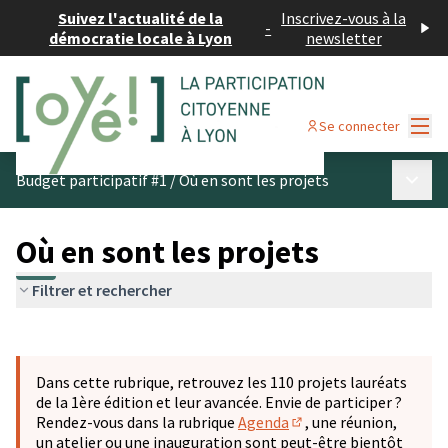
Suivez l'actualité de la
Inscrivez-vous à la
-
démocratie locale à Lyon
newsletter
Menu
Se connecter
Menu p
Budget participatif #1
/
Où en sont les projets
Où en sont les projets
Filtrer et rechercher
Passer la carte
Leaflet
|
©
OpenStreetMap
contributors
L'élément suivant est une carte qui présente les éléments 
+
Dans cette rubrique, retrouvez les 110 projets lauréats
−
de la 1ère édition et leur avancée. Envie de participer ?
Rendez-vous dans la rubrique
Agenda
, une réunion,
(S'ouvre dans un nouve
un atelier ou une inauguration sont peut-être bientôt