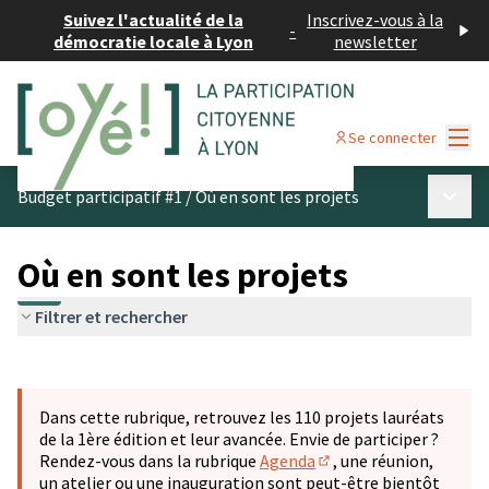
Suivez l'actualité de la
Inscrivez-vous à la
-
démocratie locale à Lyon
newsletter
Menu
Se connecter
Menu p
Budget participatif #1
/
Où en sont les projets
Où en sont les projets
Filtrer et rechercher
Passer la carte
Leaflet
|
©
OpenStreetMap
contributors
L'élément suivant est une carte qui présente les éléments 
+
Dans cette rubrique, retrouvez les 110 projets lauréats
−
de la 1ère édition et leur avancée. Envie de participer ?
Rendez-vous dans la rubrique
Agenda
, une réunion,
(S'ouvre dans un nouve
un atelier ou une inauguration sont peut-être bientôt