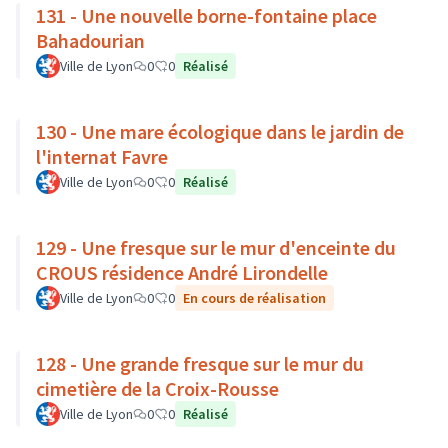
131 - Une nouvelle borne-fontaine place
Bahadourian
Ville de Lyon
0
0
Réalisé
130 - Une mare écologique dans le jardin de
l'internat Favre
Ville de Lyon
0
0
Réalisé
129 - Une fresque sur le mur d'enceinte du
CROUS résidence André Lirondelle
Ville de Lyon
0
0
En cours de réalisation
128 - Une grande fresque sur le mur du
cimetière de la Croix-Rousse
Ville de Lyon
0
0
Réalisé