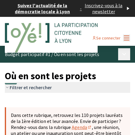
Suivez l'actualité de la
Inscrivez-vous à la
-
démocratie locale à Lyon
newsletter
Menu
Se connecter
Menu p
Budget participatif #1
/
Où en sont les projets
Où en sont les projets
Filtrer et rechercher
Passer la carte
Leaflet
|
©
OpenStreetMap
contributors
L'élément suivant est une carte qui présente les éléments 
+
Dans cette rubrique, retrouvez les 110 projets lauréats
−
de la 1ère édition et leur avancée. Envie de participer ?
Rendez-vous dans la rubrique
Agenda
, une réunion,
(S'ouvre dans un nouve
un atelier ou une inauguration sont peut-être bientôt