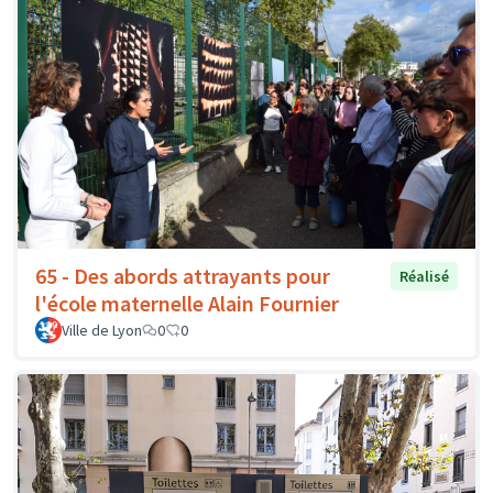
65 - Des abords attrayants pour
Réalisé
l'école maternelle Alain Fournier
Ville de Lyon
0
0