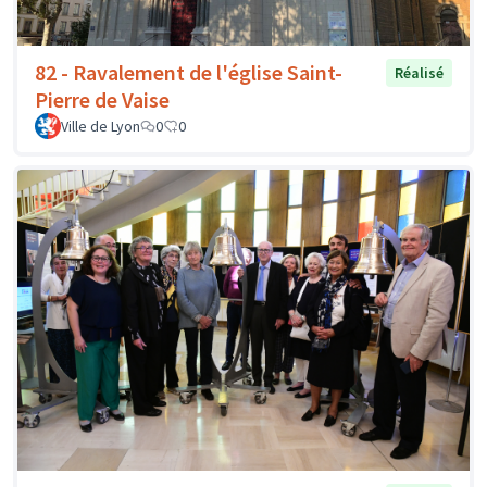
82 - Ravalement de l'église Saint-
Réalisé
Pierre de Vaise
Ville de Lyon
0
0