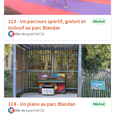
113 - Un parcours sportif, gratuit et
Réalisé
inclusif au parc Blandan
Ville de Lyon
0
0
114 - Un piano au parc Blandan
Réalisé
Ville de Lyon
0
0