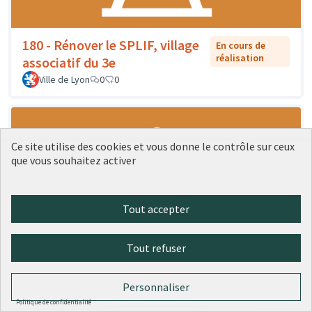
180 - Rénover le SPLIF, village
En cours de
réalisation
associatif du 3e
Ville de Lyon
0
0
Ce site utilise des cookies et vous donne le contrôle sur ceux
que vous souhaitez activer
Tout accepter
Tout refuser
181 - Rénovation du pavillon sud
En cours de
réalisation
de la place des Pavillons
Personnaliser
Ville de Lyon
0
0
Politique de confidentialité