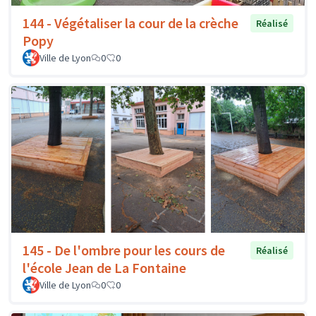
144 - Végétaliser la cour de la crèche
Réalisé
Popy
Ville de Lyon
0
0
145 - De l'ombre pour les cours de
Réalisé
l'école Jean de La Fontaine
Ville de Lyon
0
0