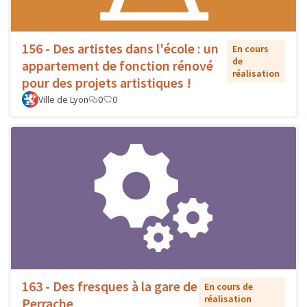
156 - Des artistes dans l'école : un
En cours
de
appartement de fonction rénové
réalisation
pour des projets artistiques !
Ville de Lyon
0
0
163 - Des fresques à la gare de
En cours de
réalisation
Perrache