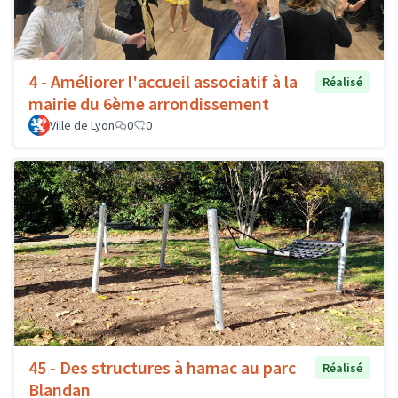
4 - Améliorer l'accueil associatif à la
Réalisé
mairie du 6ème arrondissement
Ville de Lyon
0
0
45 - Des structures à hamac au parc
Réalisé
Blandan