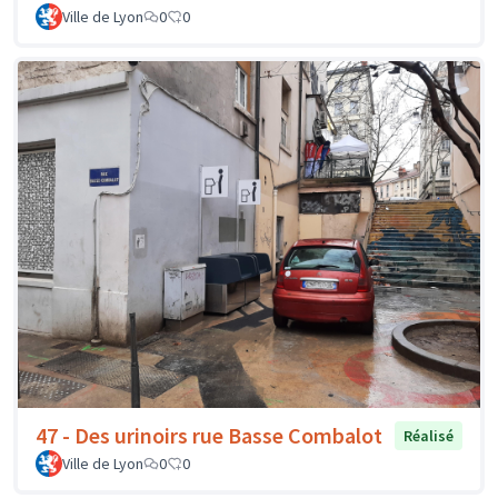
Ville de Lyon
0
0
47 - Des urinoirs rue Basse Combalot
Réalisé
Ville de Lyon
0
0