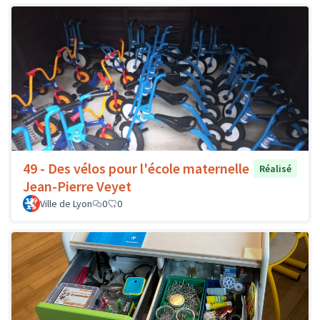
49 - Des vélos pour l'école maternelle
Réalisé
Jean-Pierre Veyet
Ville de Lyon
0
0