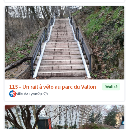
115 - Un rail à vélo au parc du Vallon
Réalisé
Ville de Lyon
0
0