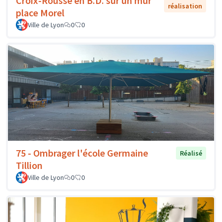
Croix-Rousse en B.D. sur un mur
réalisation
place Morel
Ville de Lyon
0
0
75 - Ombrager l'école Germaine
Réalisé
Tillion
Ville de Lyon
0
0