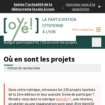
Suivez l'actualité de la
Inscrivez-vous à la
-
démocratie locale à Lyon
newsletter
Menu
Se connecter
Menu p
Budget participatif #1
/
Où en sont les projets
Où en sont les projets
Filtrer et rechercher
Passer la carte
Leaflet
|
©
OpenStreetMap
contributors
L'élément suivant est une carte qui présente les éléments 
+
Dans cette rubrique, retrouvez les 110 projets lauréats
−
de la 1ère édition et leur avancée. Envie de participer ?
Rendez-vous dans la rubrique
Agenda
, une réunion,
(S'ouvre dans un nouve
un atelier ou une inauguration sont peut-être bientôt