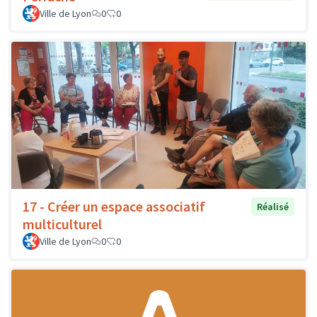
Ville de Lyon
0
0
17 - Créer un espace associatif
Réalisé
multiculturel
Ville de Lyon
0
0