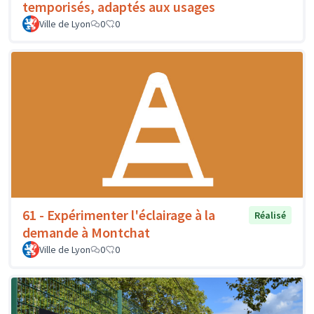
temporisés, adaptés aux usages
Ville de Lyon
0
0
61 - Expérimenter l'éclairage à la
Réalisé
demande à Montchat
Ville de Lyon
0
0