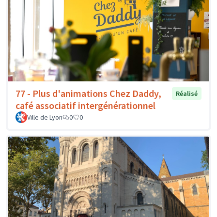
77 - Plus d'animations Chez Daddy,
Réalisé
café associatif intergénérationnel
Ville de Lyon
0
0