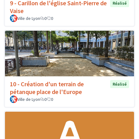
9 - Carillon de l'église Saint-Pierre de
Réalisé
Vaise
Ville de Lyon
0
0
10 - Création d'un terrain de
Réalisé
pétanque place de l'Europe
Ville de Lyon
0
0