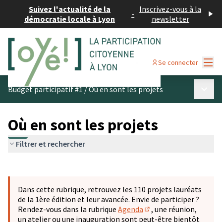
Suivez l'actualité de la
Inscrivez-vous à la
-
démocratie locale à Lyon
newsletter
Menu
Se connecter
Menu p
Budget participatif #1
/
Où en sont les projets
Où en sont les projets
Filtrer et rechercher
Passer la carte
Leaflet
|
©
OpenStreetMap
contributors
L'élément suivant est une carte qui présente les éléments 
+
Dans cette rubrique, retrouvez les 110 projets lauréats
−
de la 1ère édition et leur avancée. Envie de participer ?
Rendez-vous dans la rubrique
Agenda
, une réunion,
(S'ouvre dans un nouve
un atelier ou une inauguration sont peut-être bientôt