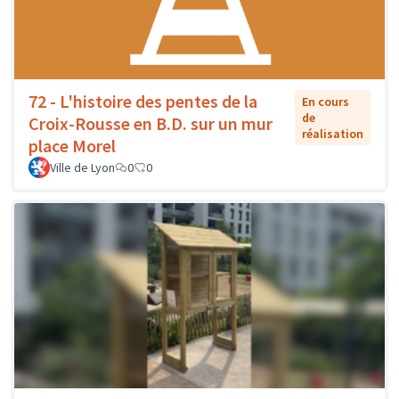
72 - L'histoire des pentes de la
En cours
de
Croix-Rousse en B.D. sur un mur
réalisation
place Morel
Ville de Lyon
0
0