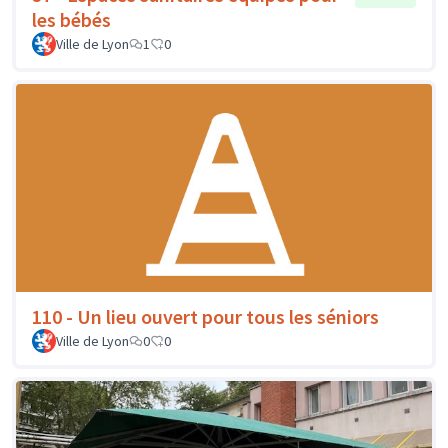
les bébés
Ville de Lyon
1
0
110 - Un lieu ouvert pour tous les séniors
Ville de Lyon
0
0