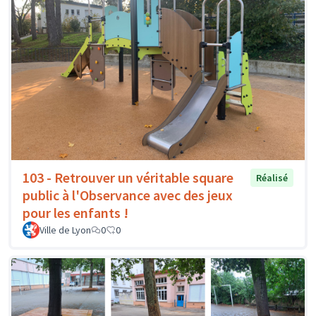
103 - Retrouver un véritable square
Réalisé
public à l'Observance avec des jeux
pour les enfants !
Ville de Lyon
0
0