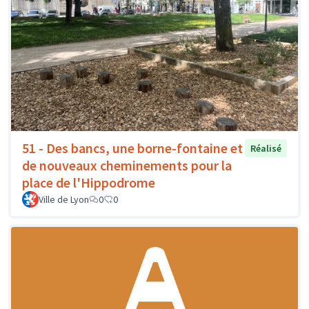
51 - Des bancs, une borne-fontaine et
Réalisé
de nouveaux cheminements pour la
place de l'Hippodrome
Ville de Lyon
0
0