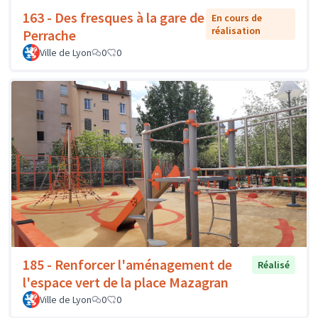
163 - Des fresques à la gare de
En cours de
réalisation
Perrache
Ville de Lyon
0
0
185 - Renforcer l'aménagement de
Réalisé
l'espace vert de la place Mazagran
Ville de Lyon
0
0