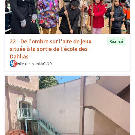
22 - De l'ombre sur l'aire de jeux
Réalisé
située à la sortie de l'école des
Dahlias
Ville de Lyon
0
0