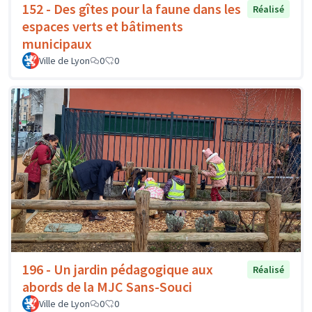
152 - Des gîtes pour la faune dans les
Réalisé
espaces verts et bâtiments
municipaux
Ville de Lyon
0
0
196 - Un jardin pédagogique aux
Réalisé
abords de la MJC Sans-Souci
Ville de Lyon
0
0