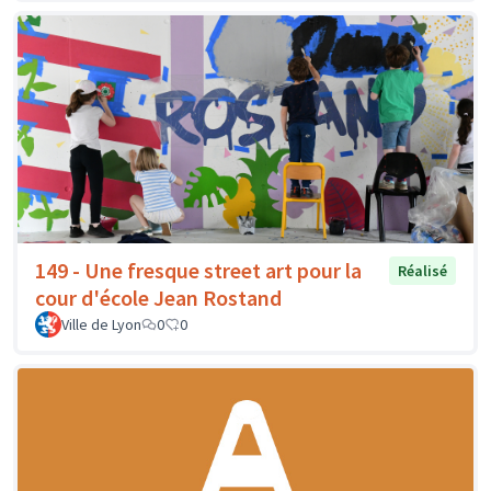
149 - Une fresque street art pour la
Réalisé
cour d'école Jean Rostand
Ville de Lyon
0
0