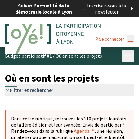
Suivez l'actualité de la
Inscrivez-vous à la
-
démocratie locale à Lyon
newsletter
Menu
Se connecter
Menu p
Budget participatif #1
/
Où en sont les projets
Où en sont les projets
Filtrer et rechercher
Passer la carte
Leaflet
|
©
OpenStreetMap
contributors
L'élément suivant est une carte qui présente les éléments 
+
Dans cette rubrique, retrouvez les 110 projets lauréats
−
de la 1ère édition et leur avancée. Envie de participer ?
Rendez-vous dans la rubrique
Agenda
, une réunion,
(S'ouvre dans un nouve
un atelier ou une inauguration sont peut-être bientôt