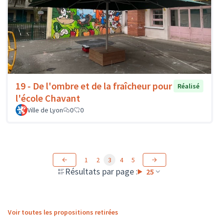
19 - De l'ombre et de la fraîcheur pour
Réalisé
l'école Chavant
Ville de Lyon
0
0
1
2
3
4
5
Résultats par page :
25
Voir toutes les propositions retirées