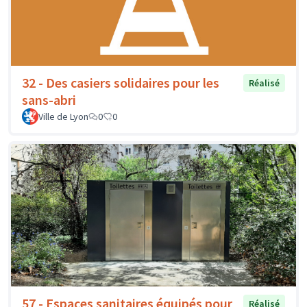
32 - Des casiers solidaires pour les
Réalisé
sans-abri
Ville de Lyon
0
0
57 - Espaces sanitaires équipés pour
Réalisé