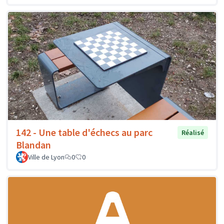
142 - Une table d'échecs au parc
Réalisé
Blandan
Ville de Lyon
0
0