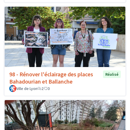
98 - Rénover l'éclairage des places
Réalisé
Bahadourian et Ballanche
Ville de Lyon
2
0