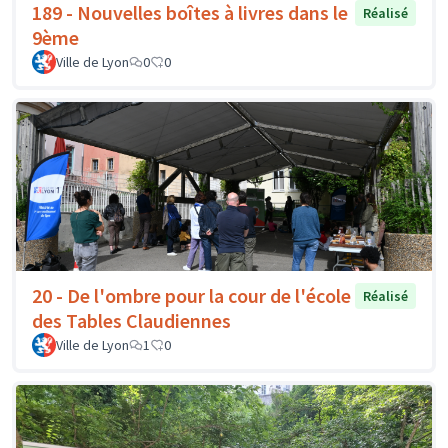
189 - Nouvelles boîtes à livres dans le
Réalisé
9ème
Ville de Lyon
0
0
20 - De l'ombre pour la cour de l'école
Réalisé
des Tables Claudiennes
Ville de Lyon
1
0