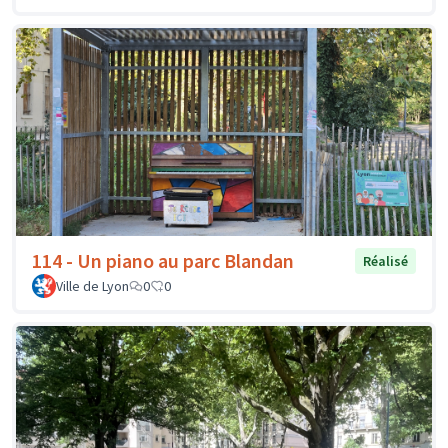
114 - Un piano au parc Blandan
Réalisé
Ville de Lyon
0
0