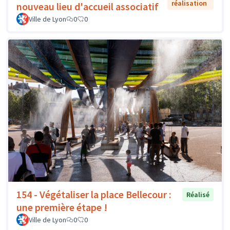
réalisation
nouveau lieu d'accueil associatif
Ville de Lyon
0
0
154 - Végétaliser la place Bellecour :
Réalisé
une première étape !
Ville de Lyon
0
0