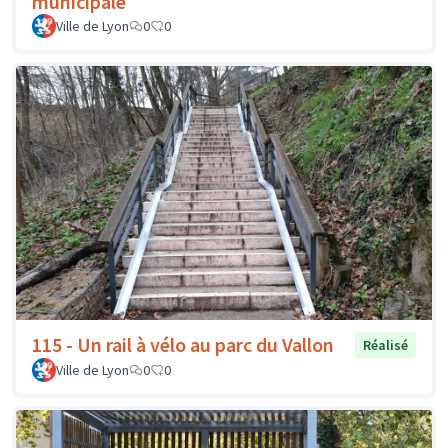
municipale
Ville de Lyon
0
0
115 - Un rail à vélo au parc du Vallon
Réalisé
Ville de Lyon
0
0