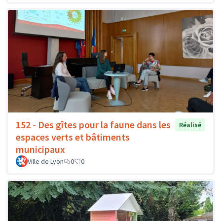
152 - Des gîtes pour la faune dans les
Réalisé
espaces verts et bâtiments
municipaux
Ville de Lyon
0
0