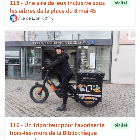
118 - Une aire de jeux inclusive sous
Réalisé
les arbres de la place du 8 mai 45
Ville de Lyon
0
0
116 - Un triporteur pour favoriser le
Réalisé
hors-les-murs de la Bibliothèque