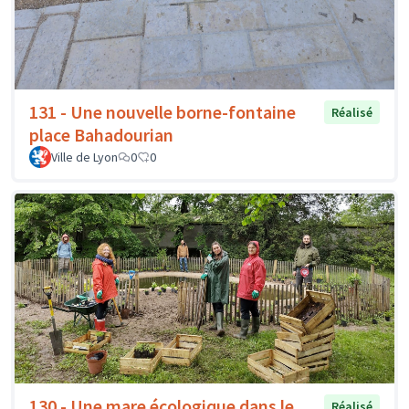
131 - Une nouvelle borne-fontaine
Réalisé
place Bahadourian
Ville de Lyon
0
0
130 - Une mare écologique dans le
Réalisé