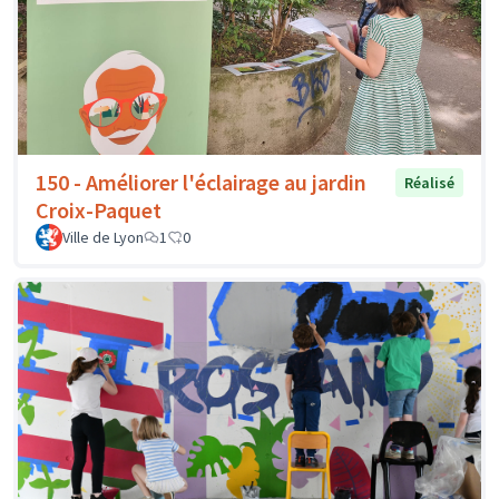
150 - Améliorer l'éclairage au jardin
Réalisé
Croix-Paquet
Ville de Lyon
1
0