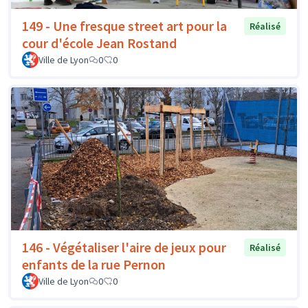
149 - Une fresque street art pour la
Réalisé
cour d'école Jean Rostand
Ville de Lyon
0
0
146 - Végétaliser l'aire de jeux pour
Réalisé
enfants de la rue Pernon
Ville de Lyon
0
0