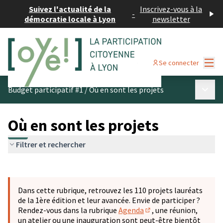
Suivez l'actualité de la
Inscrivez-vous à la
-
démocratie locale à Lyon
newsletter
Menu
Se connecter
Menu p
Budget participatif #1
/
Où en sont les projets
Où en sont les projets
Filtrer et rechercher
Passer la carte
Leaflet
|
©
OpenStreetMap
contributors
L'élément suivant est une carte qui présente les éléments 
+
Dans cette rubrique, retrouvez les 110 projets lauréats
−
de la 1ère édition et leur avancée. Envie de participer ?
Rendez-vous dans la rubrique
Agenda
, une réunion,
(S'ouvre dans un nouve
un atelier ou une inauguration sont peut-être bientôt