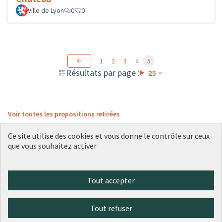
Ville de Lyon
0
0
1
2
3
4
5
Résultats par page :
25
Voir toutes les propositions retirées
Ce site utilise des cookies et vous donne le contrôle sur ceux
que vous souhaitez activer
Conditions d'utilisation
Paramètres des cookies
Plateforme de participation citoyenne de la Ville de Lyon sur X
Plateforme de participation citoyenne de la Ville de Lyon sur Face
Plateforme de participation citoyenne de la Ville de Lyon sur 
Plateforme de participation citoyenne de la Ville de Lyo
Plateforme de participation citoyenne de la Ville d
Tout accepter
(Lien externe)
(Lien externe)
(Lien externe)
(Lien externe)
(Lien externe)
Tout refuser