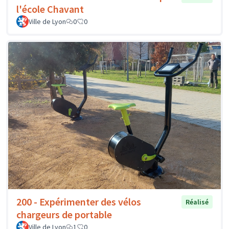
l'école Chavant
Ville de Lyon
0
0
200 - Expérimenter des vélos
Réalisé
chargeurs de portable
Ville de Lyon
1
0