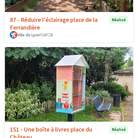
87 - Réduire l'éclairage place de la
Réalisé
Ferrandière
Ville de Lyon
0
0
151 - Une boîte à livres place du
Réalisé
Château