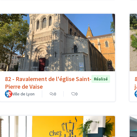
82 - Ravalement de l'église Saint-
Réalisé
Pierre de Vaise
Ville de Lyon
0
0