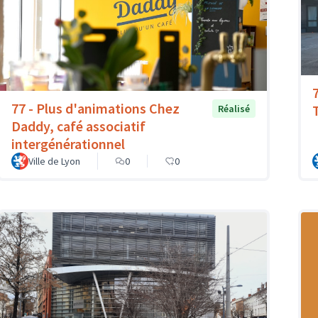
77 - Plus d'animations Chez
T
Réalisé
Daddy, café associatif
intergénérationnel
Ville de Lyon
0
0