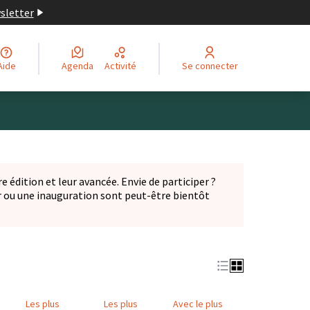
wsletter
Aide
Agenda
Activité
Se connecter
Leaflet
|
©
OpenStreetMap
contributors
ge comme des points de carte. L'élément peut être utilisé ave
e édition et leur avancée. Envie de participer ?
er ou une inauguration sont peut-être bientôt
nglet)
Les plus
Les plus
Avec le plus