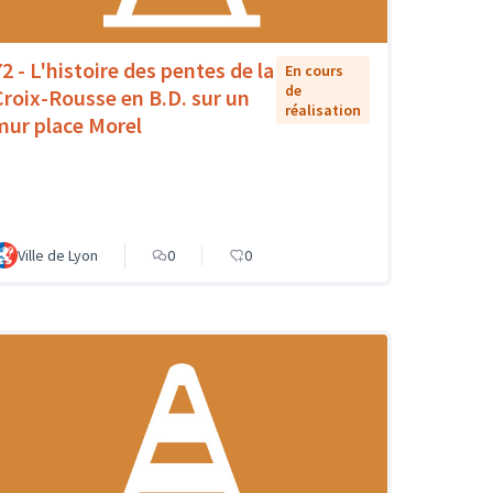
72 - L'histoire des pentes de la
En cours
de
Croix-Rousse en B.D. sur un
réalisation
mur place Morel
Ville de Lyon
0
0