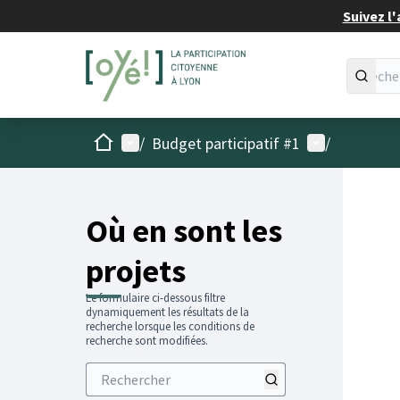
Suivez l'
Accueil
Menu principal
Menu utilisat
/
Budget participatif #1
/
Passer
L'élémen
+
−
Où en sont les
projets
Le formulaire ci-dessous filtre
dynamiquement les résultats de la
recherche lorsque les conditions de
recherche sont modifiées.