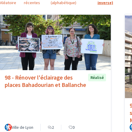
Aléatoire
récentes
(alphabétique)
inverse)
98 - Rénover l'éclairage des
Réalisé
places Bahadourian et Ballanche
Ville de Lyon
2
0