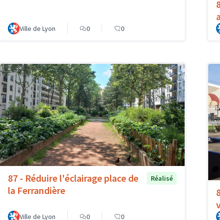
Ville de Lyon
0
0
87 - Réduire l'éclairage place de
Réalisé
la Ferrandière
Ville de Lyon
0
0