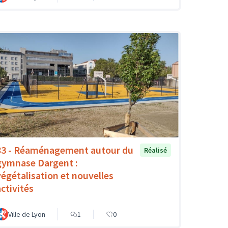
83 - Réaménagement autour du
Réalisé
gymnase Dargent :
végétalisation et nouvelles
activités
Ville de Lyon
1
0