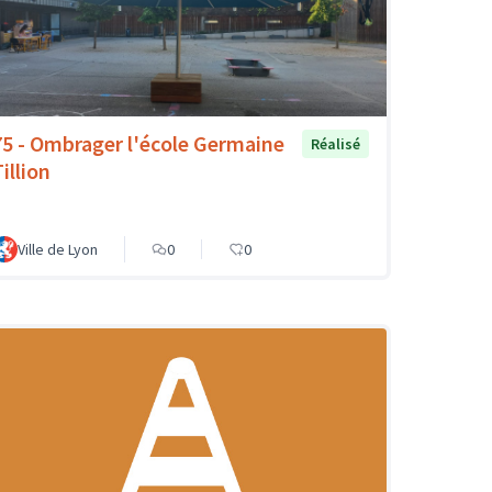
75 - Ombrager l'école Germaine
Réalisé
illion
Ville de Lyon
0
0