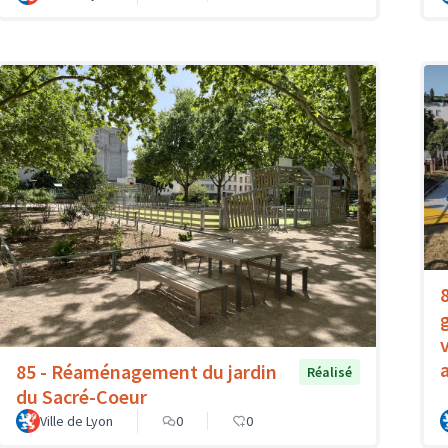
85 - Réaménagement du jardin
Réalisé
du Sacré-Coeur
Ville de Lyon
0
0