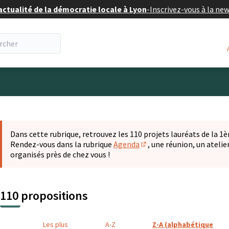
actualité de la démocratie locale à Lyon
-
Inscrivez-vous à la ne
eur
 la carte
t suivant est une carte qui présente les éléments de cette pa
Dans cette rubrique, retrouvez les 110 projets lauréats de la 1èr
Rendez-vous dans la rubrique
Agenda
, une réunion, un ateli
(S'ouvre dans un nouvel o
organisés près de chez vous !
110 propositions
Les plus
A-Z
Z-A (alphabétique