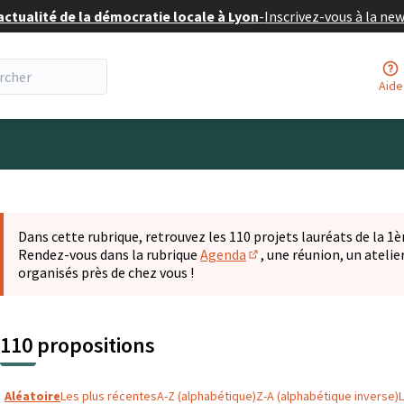
actualité de la démocratie locale à Lyon
-
Inscrivez-vous à la ne
Aide
eur
 la carte
t suivant est une carte qui présente les éléments de cette pa
Dans cette rubrique, retrouvez les 110 projets lauréats de la 1èr
Rendez-vous dans la rubrique
Agenda
, une réunion, un ateli
(S'ouvre dans un nouvel o
organisés près de chez vous !
110 propositions
Aléatoire
Les plus récentes
A-Z (alphabétique)
Z-A (alphabétique inverse)