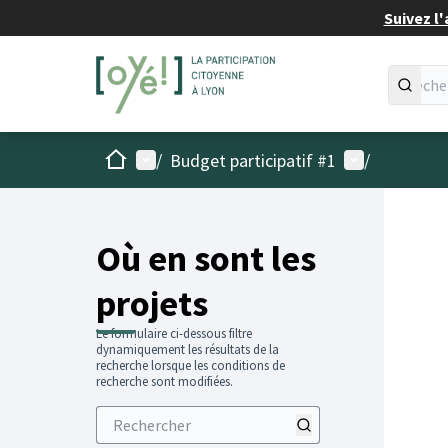
Suivez l'
Accueil
Menu principal
Menu utilisat
/
Budget participatif #1
/
Passer
L'élémen
+
−
Où en sont les
projets
Le formulaire ci-dessous filtre
dynamiquement les résultats de la
recherche lorsque les conditions de
recherche sont modifiées.