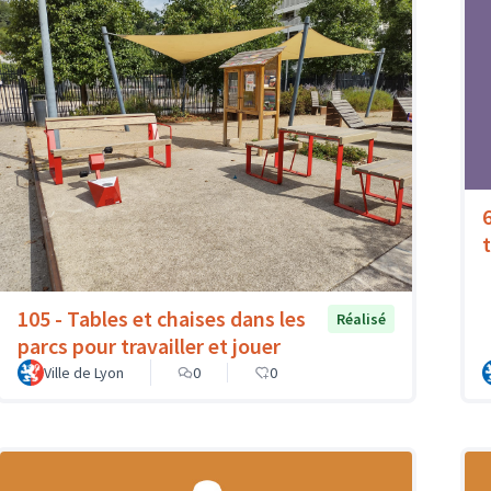
105 - Tables et chaises dans les
Réalisé
parcs pour travailler et jouer
Ville de Lyon
0
0