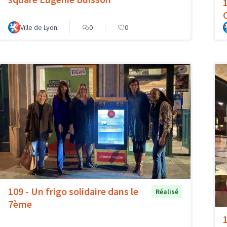
Ville de Lyon
0
0
109 - Un frigo solidaire dans le
Réalisé
7ème