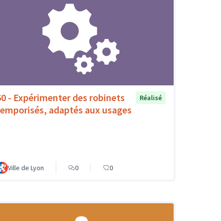
60 - Expérimenter des robinets
Réalisé
temporisés, adaptés aux usages
Ville de Lyon
0
0