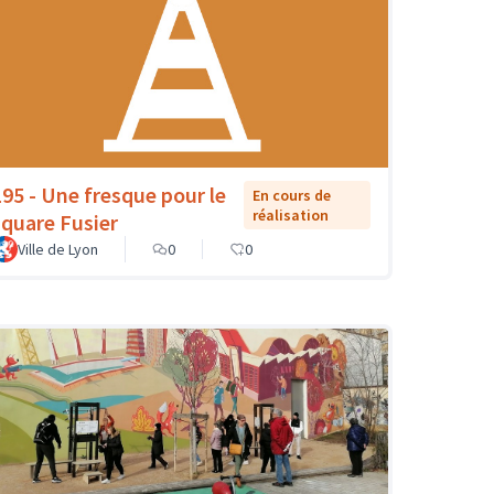
195 - Une fresque pour le
En cours de
réalisation
square Fusier
Ville de Lyon
0
0