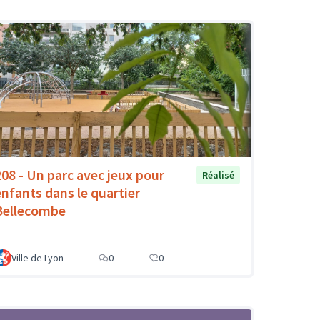
208 - Un parc avec jeux pour
Réalisé
enfants dans le quartier
Bellecombe
Ville de Lyon
0
0