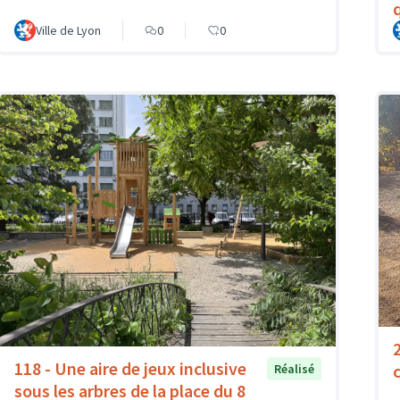
Ville de Lyon
0
0
118 - Une aire de jeux inclusive
Réalisé
sous les arbres de la place du 8