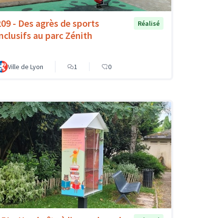
209 - Des agrès de sports
Réalisé
inclusifs au parc Zénith
Ville de Lyon
1
0