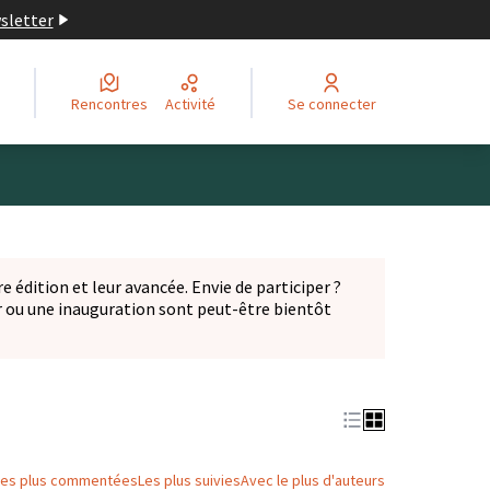
wsletter
Rencontres
Activité
Se connecter
Leaflet
|
©
OpenStreetMap
contributors
ge comme des points de carte. L'élément peut être utilisé ave
e édition et leur avancée. Envie de participer ?
er ou une inauguration sont peut-être bientôt
nglet)
Les plus commentées
Les plus suivies
Avec le plus d'auteurs