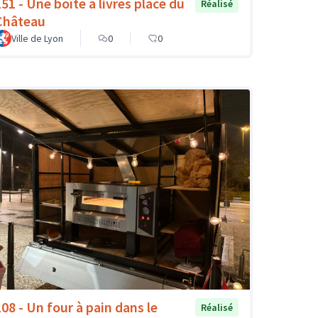
151 - Une boîte à livres place du
Réalisé
Château
Ville de Lyon
0
0
108 - Un four à pain dans le
Réalisé