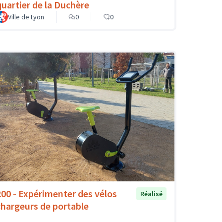
quartier de la Duchère
Ville de Lyon
0
0
200 - Expérimenter des vélos
Réalisé
chargeurs de portable