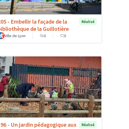
205 - Embellir la façade de la
Réalisé
bibliothèque de la Guillotière
Ville de Lyon
0
0
196 - Un jardin pédagogique aux
Réalisé