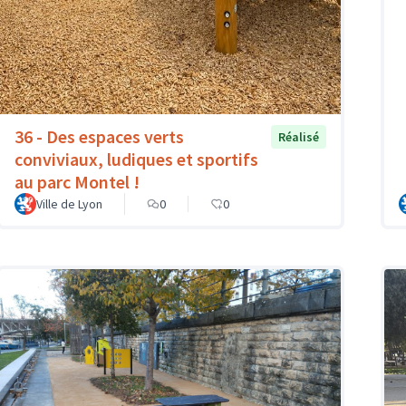
36 - Des espaces verts
Réalisé
conviviaux, ludiques et sportifs
au parc Montel !
Ville de Lyon
0
0