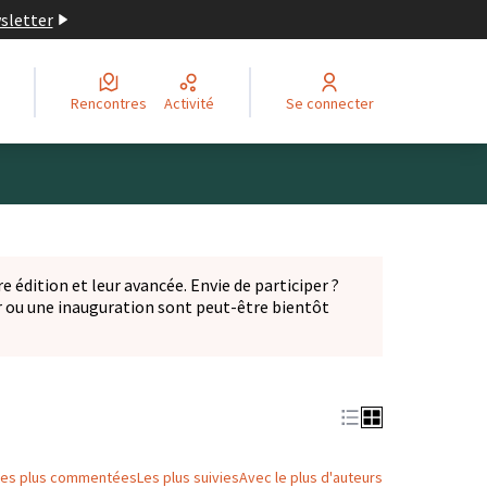
wsletter
Rencontres
Activité
Se connecter
Leaflet
|
©
OpenStreetMap
contributors
ge comme des points de carte. L'élément peut être utilisé ave
e édition et leur avancée. Envie de participer ?
er ou une inauguration sont peut-être bientôt
nglet)
Les plus commentées
Les plus suivies
Avec le plus d'auteurs