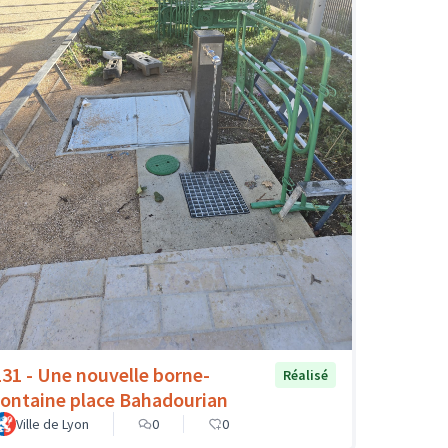
131 - Une nouvelle borne-
Réalisé
fontaine place Bahadourian
Ville de Lyon
0
0