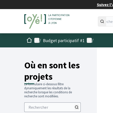
Suivez l'
Accueil
Menu principal
Menu utilisat
/
Budget participatif #1
/
Passer
L'élémen
+
−
Où en sont les
projets
Le formulaire ci-dessous filtre
dynamiquement les résultats de la
recherche lorsque les conditions de
recherche sont modifiées.