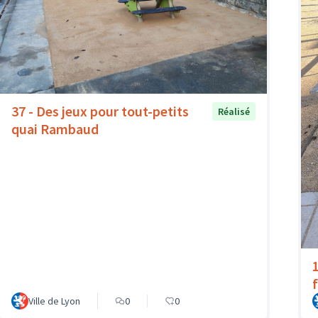
37 - Des jeux pour tout-petits
Réalisé
quai Rambaud
Ville de Lyon
0
0