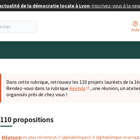
actualité de la démocratie locale à Lyon
-
Inscrivez-vous à la ne
Aide
eur
 la carte
t suivant est une carte qui présente les éléments de cette pa
Dans cette rubrique, retrouvez les 110 projets lauréats de la 1èr
Rendez-vous dans la rubrique
Agenda
, une réunion, un ateli
(S'ouvre dans un nouvel o
organisés près de chez vous !
110 propositions
Aléatoire
Les plus récentes
A-Z (alphabétique)
Z-A (alphabétique inverse)