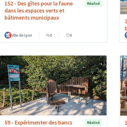
152 - Des gîtes pour la faune
Réalisé
dans les espaces verts et
bâtiments municipaux
Ville de Lyon
0
0
59 - Expérimenter des bancs
Réalisé