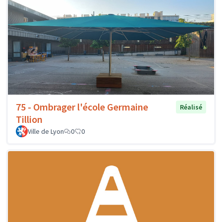
75 - Ombrager l'école Germaine
Réalisé
Tillion
Ville de Lyon
0
0