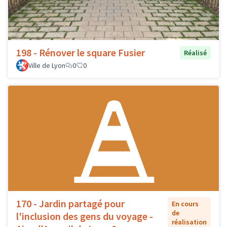
198 - Rénover le square Fusier
Réalisé
Ville de Lyon
0
0
170 - Jardin partagé pour
En cours
de
l'inclusion des gens du voyage -
réalisation