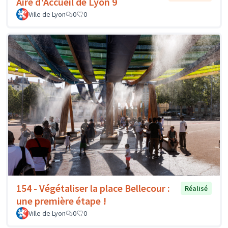
Aire d'Accueil de Lyon 9
Ville de Lyon
0
0
154 - Végétaliser la place Bellecour :
Réalisé
une première étape !
Ville de Lyon
0
0