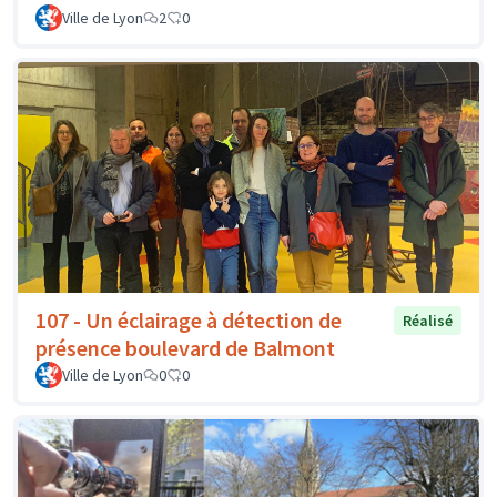
Ville de Lyon
2
0
107 - Un éclairage à détection de
Réalisé
présence boulevard de Balmont
Ville de Lyon
0
0