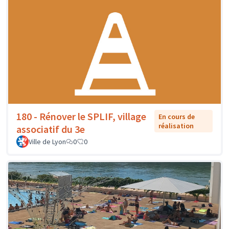
180 - Rénover le SPLIF, village
En cours de
réalisation
associatif du 3e
Ville de Lyon
0
0