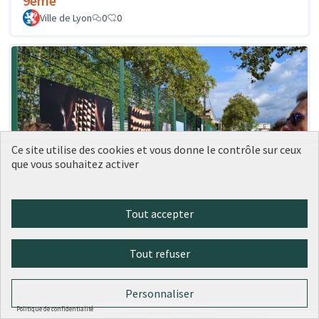
9ème
Ville de Lyon
0
0
Ce site utilise des cookies et vous donne le contrôle sur ceux
que vous souhaitez activer
Tout accepter
Tout refuser
65 - Des abords attrayants pour
Réalisé
l'école maternelle Alain Fournier
Personnaliser
Ville de Lyon
0
0
Politique de confidentialité