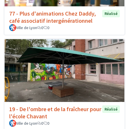
77 - Plus d'animations Chez Daddy,
Réalisé
café associatif intergénérationnel
Ville de Lyon
0
0
19 - De l'ombre et de la fraîcheur pour
Réalisé
l'école Chavant
Ville de Lyon
0
0