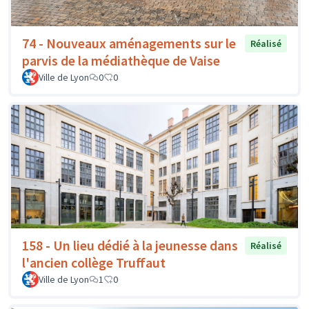
74 - Nouveaux aménagements sur le
Réalisé
parvis de la médiathèque de Vaise
Ville de Lyon
0
0
158 - Un lieu dédié à la jeunesse dans
Réalisé
l'ancien collège Truffaut
Ville de Lyon
1
0