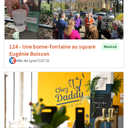
124 - Une borne-fontaine au square
Réalisé
Eugénie Buisson
Ville de Lyon
0
0