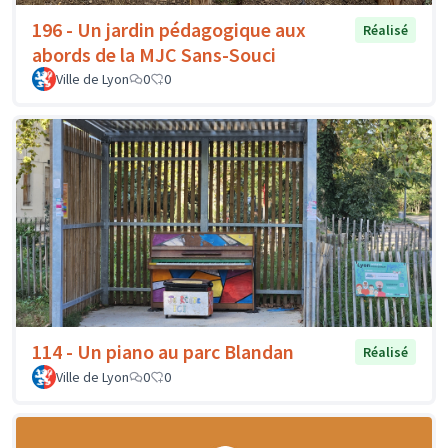
196 - Un jardin pédagogique aux
Réalisé
abords de la MJC Sans-Souci
Ville de Lyon
0
0
114 - Un piano au parc Blandan
Réalisé
Ville de Lyon
0
0