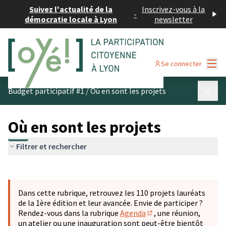
Suivez l'actualité de la
Inscrivez-vous à la
-
démocratie locale à Lyon
newsletter
Menu
Se connecter
Menu p
Budget participatif #1
/
Où en sont les projets
Où en sont les projets
Filtrer et rechercher
Passer la carte
Leaflet
|
©
OpenStreetMap
contributors
L'élément suivant est une carte qui présente les éléments 
+
Dans cette rubrique, retrouvez les 110 projets lauréats
−
de la 1ère édition et leur avancée. Envie de participer ?
Rendez-vous dans la rubrique
Agenda
, une réunion,
(S'ouvre dans un nouve
un atelier ou une inauguration sont peut-être bientôt