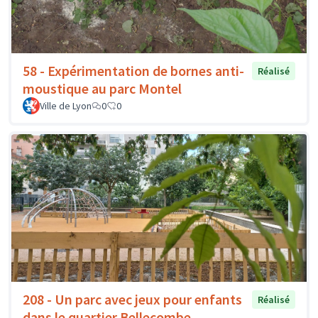
58 - Expérimentation de bornes anti-
Réalisé
moustique au parc Montel
Ville de Lyon
0
0
208 - Un parc avec jeux pour enfants
Réalisé
dans le quartier Bellecombe