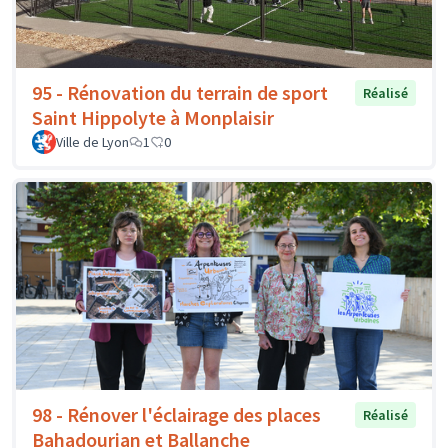
95 - Rénovation du terrain de sport
Réalisé
Saint Hippolyte à Monplaisir
Ville de Lyon
1
0
98 - Rénover l'éclairage des places
Réalisé
Bahadourian et Ballanche