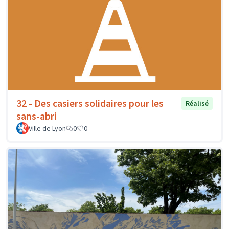
32 - Des casiers solidaires pour les
Réalisé
sans-abri
Ville de Lyon
0
0