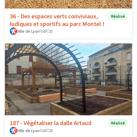
36 - Des espaces verts conviviaux,
Réalisé
ludiques et sportifs au parc Montel !
Ville de Lyon
0
0
187 - Végétaliser la dalle Artaud
Réalisé
Ville de Lyon
0
0