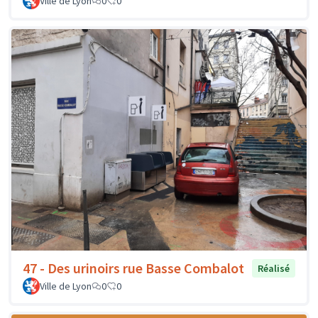
Ville de Lyon
0
0
47 - Des urinoirs rue Basse Combalot
Réalisé
Ville de Lyon
0
0