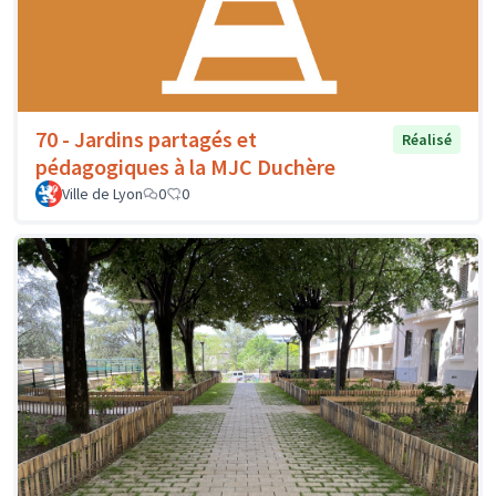
70 - Jardins partagés et
Réalisé
pédagogiques à la MJC Duchère
Ville de Lyon
0
0