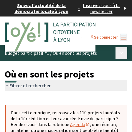
Suivez l'actualité de la
Inscrivez-vous à la
-
démocratie locale à Lyon
newsletter
Menu
Se connecter
Menu p
Budget participatif #1
/
Où en sont les projets
Où en sont les projets
Filtrer et rechercher
Passer la carte
Leaflet
|
©
OpenStreetMap
contributors
L'élément suivant est une carte qui présente les éléments 
+
Dans cette rubrique, retrouvez les 110 projets lauréats
−
de la 1ère édition et leur avancée. Envie de participer ?
Rendez-vous dans la rubrique
Agenda
, une réunion,
(S'ouvre dans un nouve
un atelier ou une inauguration sont peut-être bientôt