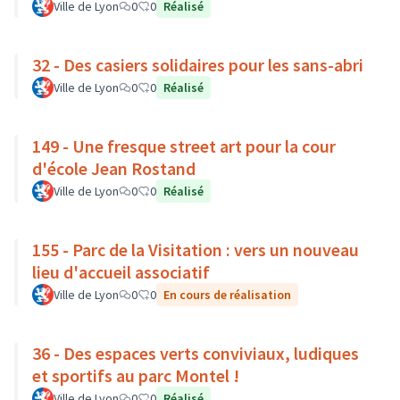
Ville de Lyon
0
0
Réalisé
32 - Des casiers solidaires pour les sans-abri
Ville de Lyon
0
0
Réalisé
149 - Une fresque street art pour la cour
d'école Jean Rostand
Ville de Lyon
0
0
Réalisé
155 - Parc de la Visitation : vers un nouveau
lieu d'accueil associatif
Ville de Lyon
0
0
En cours de réalisation
36 - Des espaces verts conviviaux, ludiques
et sportifs au parc Montel !
Ville de Lyon
0
0
Réalisé