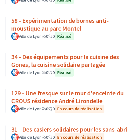
Ville de Lyon
0
0
Réalisé
58 - Expérimentation de bornes anti-
moustique au parc Montel
Ville de Lyon
0
0
Réalisé
34 - Des équipements pour la cuisine des
Gones, la cuisine solidaire partagée
Ville de Lyon
0
0
Réalisé
129 - Une fresque sur le mur d'enceinte du
CROUS résidence André Lirondelle
Ville de Lyon
0
0
En cours de réalisation
31 - Des casiers solidaires pour les sans-abri
Ville de Lyon
0
0
En cours de réalisation